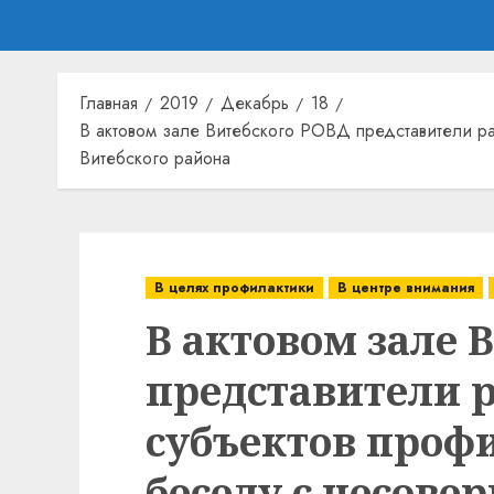
Главная
2019
Декабрь
18
В актовом зале Витебского РОВД представители р
Витебского района
В целях профилактики
В центре внимания
В актовом зале 
представители 
субъектов проф
беседу с несов