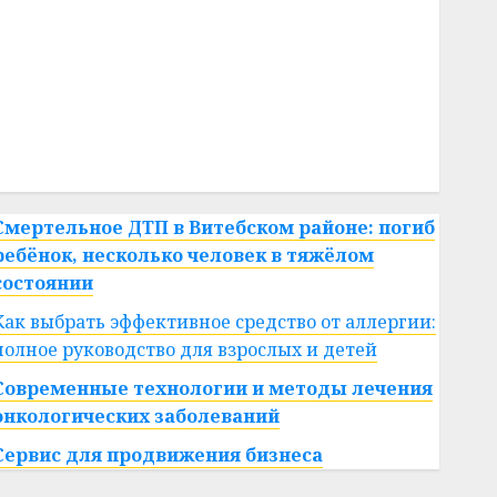
#сигарета
#собака
#сон
#строительство
#сша
#телефон
#технологии
#умер
#учёный
#цена
Брест
Китай
гибель
интерьер
медицина
спорт
Смертельное ДТП в Витебском районе: погиб
ребёнок, несколько человек в тяжёлом
состоянии
Как выбрать эффективное средство от аллергии:
полное руководство для взрослых и детей
Современные технологии и методы лечения
онкологических заболеваний
Сервис для продвижения бизнеса