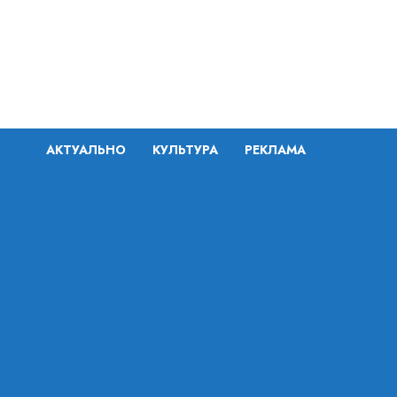
Перейти
к
содержимому
АКТУАЛЬНО
КУЛЬТУРА
РЕКЛАМА