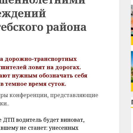
еждений
ебского района
ма дорожно-транспортных
ушителей ловят на дорогах.
ают нужным обозначать себя
в темное время суток.
керы конференции, представляющие
и..
е ДТП водитель будет виноват,
авшему не станет: унесенных