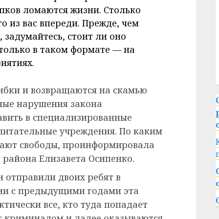
пков ломаются жизни. Столько
 из вас впереди. Прежде, чем
, задумайтесь, стоит ли оно
 только в таком формате — на
иятиях.
ибки и возвращаются на скамью
ные нарушения закона
авить в специализированные
питательные учреждения. По каким
шают свободы, проинформировала
 района Елизавета Осипенко.
и отправили двоих ребят в
ии с предыдущими годами эта
тически все, кто туда попадает
с криминалом и далее оказываются