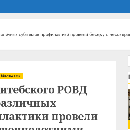
азличных субъектов профилактики провели беседу с несове
Молодежь
Витебского РОВД
различных
илактики провели
ершеннолетними