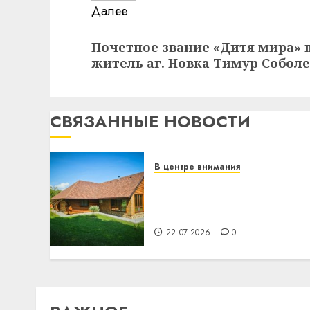
Далее
Следующая
Почетное звание «Дитя мира»
запись:
житель аг. Новка Тимур Собол
СВЯЗАННЫЕ НОВОСТИ
В центре внимания
Витебская область за
месяц потеряла 13
деревень и хуторов
22.07.2026
0