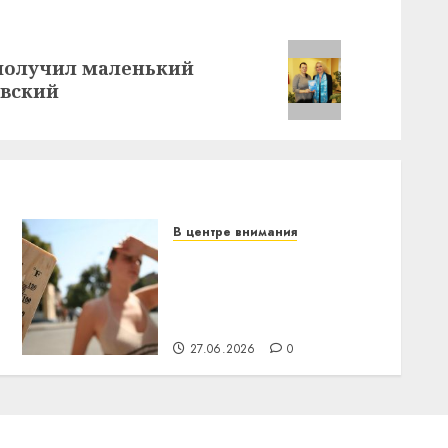
 получил маленький
евский
В центре внимания
В Беларуси объявили
красный уровень
опасности: температура
поднимется до +39°C
27.06.2026
0