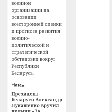
военной
#зарплата
организации на
#здоровье
основании
всесторонней оценки
#ип
и прогноза развития
#кража
военно-
политической и
#кредит
стратегической
#курс_валют
обстановки вокруг
Республики
#налог
Беларусь.
#недвижимость
Навигация
Назад
#новости
записи
компаний
Президент
Предыдущая
Беларуси Александр
запись:
#пенсия
Лукашенко вручил
премии «За