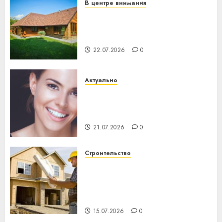
В центре внимания
Витебская область за месяц
потеряла 13 деревень и
хуторов
22.07.2026
0
Актуально
Здоровье зубов каждый
день: почему профилактика
важнее сложного лечения
21.07.2026
0
Строительство
Идеи подарков к
профессиональному
празднику День строителя
для коллег
15.07.2026
0