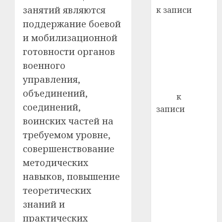
22.07.202
день:
занятий являются
к записи
почем
0
5
Ежегодно 1
поддержание боевой
профи
декабря
и мобилизационной
важне
отмечается
сложн
готовности органов
Всемирный
лечен
военного
день борьбы
управления,
21.07.202
со СПИДом
объединений,
0
Егор
к
соединений,
записи
воинских частей на
Сладкое дело
по душе —
требуемом уровне,
пчеловодство
совершенствование
— много лет
методических
назад выбрал
навыков, повышение
себе житель
теоретических
д. Бибиревка
знаний и
Витебского
практических
района