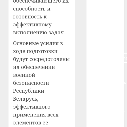
обеспечивающего их
способность и
#алкоголь
готовность к
#банк
эффективному
выполнению задач.
#беларусь
Основные усилия в
#бизнес
ходе подготовки
#брестская_обла
будут сосредоточены
на обеспечении
#германия
военной
#дальнобойщик
безопасности
Республики
#деньга
Беларусь,
эффективного
#долгожитель
применения всех
#животное
элементов ее