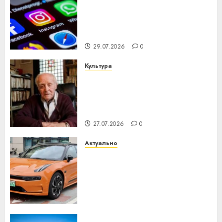
Meta и BlackRock вложат $14
млрд в строительство
центра искусственного
интеллекта
29.07.2026
0
Культура
У Мінску 120 гадоў таму
нарадзіўся Ежы Гедройц —
паслядоўны абаронца
незалежнасці Беларусі
27.07.2026
0
Актуально
Автомобиль как цифровое
устройство: почему
программное обеспечение
становится важнее
механики
23.07.2026
0