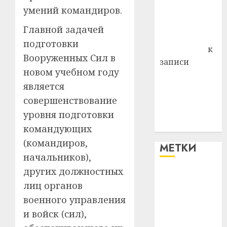
умений командиров.
Владимир
Комаров
Главной задачей
Антонина
подготовки
Федоровна
к
Вооруженных Сил в
записи
новом учебном году
Поможем
является
вместе Насте
совершенствование
Питерской
победить
уровня подготовки
болезнь
командующих
(командиров,
МЕТКИ
начальников),
других должностных
#blizko
лиц органов
военного управления
#tochka
и войск (сил),
#авто