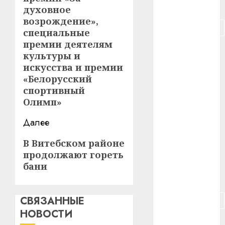
#питание
духовное
возрождение»,
#подорожание
специальные
премии деятелям
#польша
культуры и
искусства и премии
#путешествие
«Белорусский
спортивный
#работа
Олимп»
#россия
Далее
#сигарета
Следующая
В Витебском районе
продолжают гореть
запись:
#собака
бани
#сон
СВЯЗАННЫЕ
#строительство
НОВОСТИ
#сша