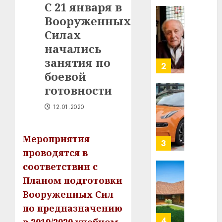
С 21 января в
в
Вооруженных
строит
У
центр
Мінску
Силах
искусс
120
начались
интел
гадоў
занятия по
таму
2
29.07.202
боевой
нарадз
Ежы
0
готовности
Гедро
Автом
—
12.01.2020
как
пасля
цифро
абаро
устрой
Мероприятия
незал
почем
3
Белару
проводятся в
прогр
обеспе
соответствии с
27.07.202
станов
Витебс
Планом подготовки
важне
0
област
Вооруженных Сил
механ
за
по предназначению
месяц
23.07.202
потер
4