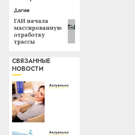
Далее
ГАИ начала
Следующая
массированную
запись:
отработку
трассы
СВЯЗАННЫЕ
НОВОСТИ
Актуально
Что
делать,
если
пробные
тесты
показывают
низкий
Актуально