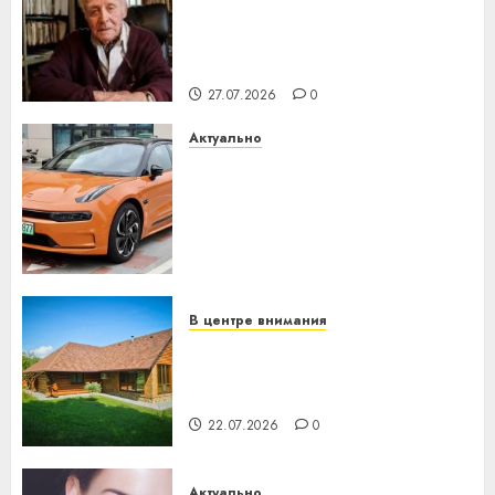
нарадзіўся Ежы Гедройц —
паслядоўны абаронца
незалежнасці Беларусі
27.07.2026
0
Актуально
Автомобиль как цифровое
устройство: почему
программное обеспечение
становится важнее
механики
23.07.2026
0
В центре внимания
Витебская область за месяц
потеряла 13 деревень и
хуторов
22.07.2026
0
Актуально