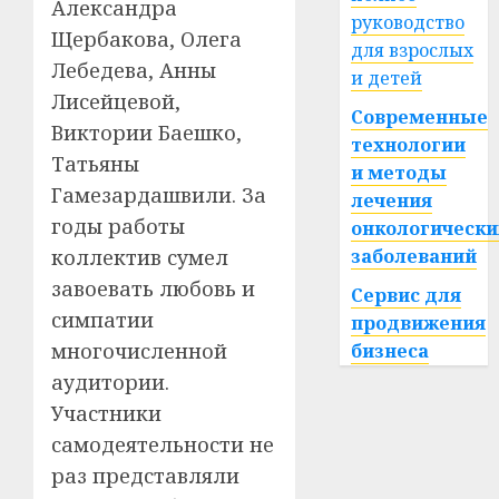
Александра
руководство
Щербакова, Олега
для взрослых
Лебедева, Анны
и детей
Лисейцевой,
Современные
Виктории Баешко,
технологии
Татьяны
и методы
Гамезардашвили. За
лечения
годы работы
онкологически
коллектив сумел
заболеваний
завоевать любовь и
Сервис для
симпатии
продвижения
многочисленной
бизнеса
аудитории.
Участники
самодеятельности не
раз представляли