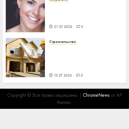
Здоровье зубов каждый
день: почему профилактика
важнее сложного лечения
21.07.2026
0
Строительство
Идеи подарков к
профессиональному
празднику День строителя
для коллег
15.07.2026
0
Copyright © Все права защищены.
|
ChromeNews
от AF
themes.