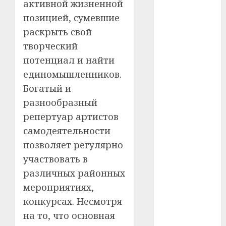
#сша
активной жизненной
позицией, сумевшие
#телефон
раскрыть свой
#технологии
творческий
потенциал и найти
#умер
единомышленников.
Богатый и
#учёный
разнообразный
#цена
репертуар артистов
самодеятельности
Брест
позволяет регулярно
Китай
участвовать в
различных районных
гибель
мероприятиях,
интерьер
конкурсах. Несмотря
на то, что основная
медицина