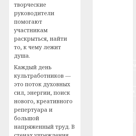
творческие
#алкоголь
руководители
помогают
#банк
участникам
раскрыться, найти
#беларусь
то, к чему лежит
#бизнес
душа.
#брестская_обла
Каждый день
культработников —
#германия
это поток духовных
#дальнобойщик
сил, энергии, поиск
нового, креативного
#деньга
репертуара и
#долгожитель
большой
напряженный труд. В
#животное
стенах учреждения