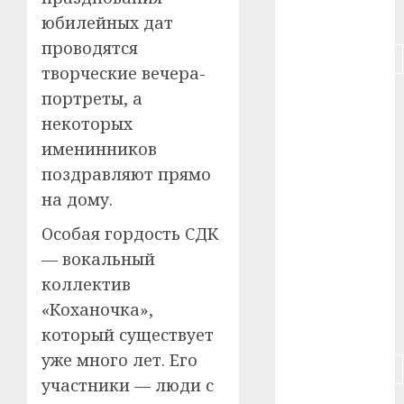
#питание
юбилейных дат
проводятся
#подорожание
творческие вечера-
#польша
портреты, а
некоторых
#путешествие
именинников
поздравляют прямо
#работа
на дому.
#россия
Особая гордость СДК
#сигарета
— вокальный
коллектив
#собака
«Коханочка»,
#сон
который существует
уже много лет. Его
#строительство
участники — люди с