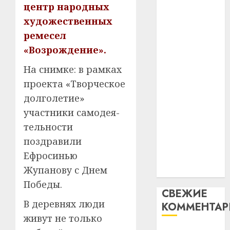
гадоў
паслядоўны
центр народных
таму
2
абаронца
29.07.202
художественных
нарадз
незалежнасці
Ежы
ремесел
0
Беларусі
Гедро
Автом
«Возрождение».
Автомобиль
—
как
как
пасля
На снимке: в рамках
цифро
абаро
цифровое
устрой
проекта «Творческое
незал
почем
устройство:
3
долголетие»
Белару
прогр
почему
участники самодея-
обеспе
программное
27.07.202
станов
тельности
Витебс
обеспечение
важне
0
област
поздравили
становится
механ
за
Ефросинью
важнее
месяц
23.07.202
Жупанову с Днем
механики
потер
4
13
Победы.
0
СВЕЖИЕ
дерев
В деревнях люди
КОММЕНТА
и
Здоро
хуторо
живут не только
зубов
кажды