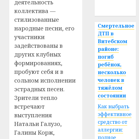
деятельность
спорт
коллектива —
стилизованные
Смертельное
народные песни, его
ДТП в
участники
Витебском
задействованы в
районе:
других клубных
погиб
формированиях,
ребёнок,
пробуют себя и в
несколько
сольном исполнении
человек в
тяжёлом
эстрадных песен.
состоянии
Зрители тепло
встречают
Как выбрать
эффективное
выступления
средство от
Натальи Галузо,
аллергии:
Галины Корж,
полное