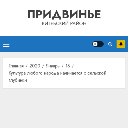
Перейти
ПРИДВИНЬЕ
к
содержимому
ВИТЕБСКИЙ РАЙОН
Основное
меню
Главная
2020
Январь
18
Культура любого народа начинается с сельской
глубинки
Автом
как
цифро
устрой
почем
3
прогр