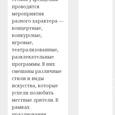
#зарплата
проводятся
мероприятия
#здоровье
разного характера —
концертные,
#ип
конкурсные,
#кража
игровые,
театрализованные,
#кредит
развлекательные
#курс_валют
программы. В них
смешаны различные
#налог
стили и виды
#недвижимость
искусства, которые
успели полюбить
#новости
компаний
местные зрители. В
рамках
#пенсия
празднования