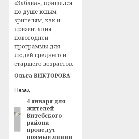
«Забава», пришелся
по душе юным
зрителям, как и
презентация
новогодней
программы для
людей среднего и
старшего возрастов.
Ольга ВИКТОРОВА
Навигация
Назад
записи
4 января для
Предыдущая
жителей
запись:
Витебского
района
проведут
прямые линии