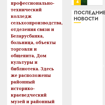
потер
4
профессионально-
13
0
технический
дерев
ПОСЛЕДНИ
колледж
и
Здоро
НОВОСТИ
хуторо
зубов
сельхозпроизводства,
кажды
отделения связи и
22.07.202
Meta и
день:
Беларусбанка,
BlackRock
почем
0
5
больница, объекты
вложат $14
профи
важне
млрд в
торговли и
сложн
Meta
строительство
общепита, Дом
лечен
и
центра
культуры и
BlackR
искусственного
21.07.202
библиотека. Здесь
вложа
интеллекта
$14
0
1
же расположены
У Мінску 120
млрд
районный
гадоў таму
в
историко-
нарадзіўся
строит
У
центр
краеведческий
Ежы Гедройц
Мінску
искусс
120
—
музей и районный
интел