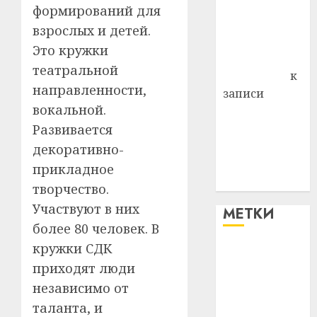
района
формирований для
Владимир
взрослых и детей.
Комаров
Это кружки
Антонина
театральной
Федоровна
к
направленности,
записи
вокальной.
Поможем
Развивается
вместе Насте
Питерской
декоративно-
победить
прикладное
болезнь
творчество.
Участвуют в них
МЕТКИ
более 80 человек. В
кружки СДК
#blizko
приходят люди
#tochka
независимо от
таланта, и
#авто