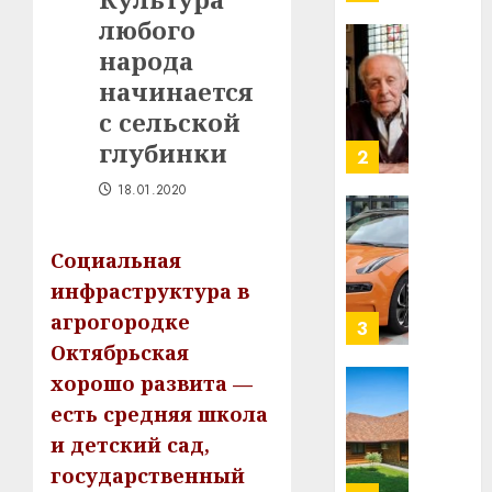
млрд
любого
в
строит
народа
У
центр
Мінску
начинается
искусс
120
с сельской
интел
гадоў
глубинки
таму
2
29.07.202
нарадз
18.01.2020
Ежы
0
Гедро
Автом
—
как
Социальная
пасля
цифро
инфраструктура в
абаро
устрой
агрогородке
незал
почем
3
Белару
прогр
Октябрьская
обеспе
хорошо развита —
27.07.202
станов
Витебс
есть средняя школа
важне
0
област
и детский сад,
механ
за
месяц
государственный
23.07.202