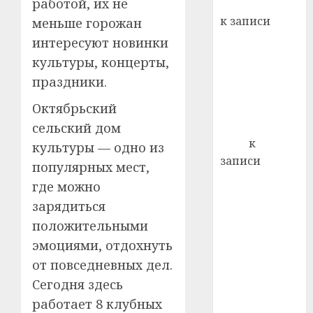
работой, их не
Вывоз мусора
22.07.202
день:
к записи
меньше горожан
почем
0
5
Ежегодно 1
интересуют новинки
профи
декабря
важне
культуры, концерты,
отмечается
сложн
праздники.
Всемирный
лечен
Октябрьский
день борьбы
21.07.202
со СПИДом
сельский дом
0
Егор
к
культуры — одно из
записи
популярных мест,
Сладкое дело
где можно
по душе —
зарядиться
пчеловодство
положительными
— много лет
эмоциями, отдохнуть
назад выбрал
от повседневных дел.
себе житель
д. Бибиревка
Сегодня здесь
Витебского
работает 8 клубных