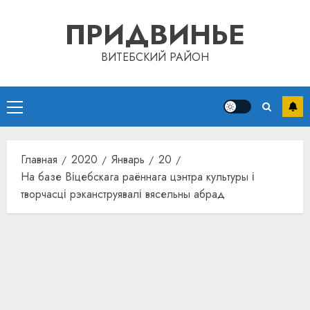
Перейти
ПРИДВИНЬЕ
к
содержимому
ВИТЕБСКИЙ РАЙОН
Основное
меню
Главная
2020
Январь
20
На базе Віцебскага раённага цэнтра культуры і
творчасці рэканструявалі вясельны абрад
Автом
как
цифро
устрой
почем
3
прогр