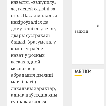
района
нявесты, «выкупляў»
Владимир
яе, гасцей садзілі за
Комаров
стол. Пасля маладыя
Антонина
накіроўваліся да
Федоровна
к
дому жаніха, дзе іх у
записи
двары сустракалі
Поможем
бацькі. Зразумела, у
вместе Насте
кожным раёне і
Питерской
нават у розных
победить
болезнь
вёсках адной
мясцовасці
МЕТКИ
абрадавыя дзеянні
маглі насіць
#blizko
лакальны характар,
аднак паўсюдна яны
#tochka
суправаджаліся
#авто