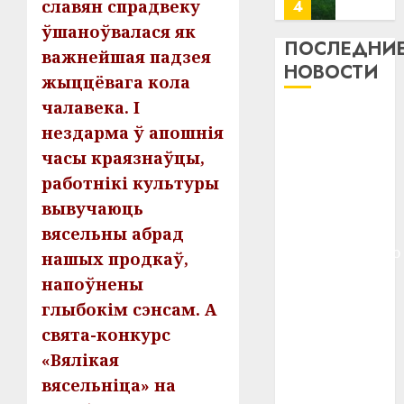
потер
4
славян спрадвеку
13
0
ўшаноўвалася як
дерев
ПОСЛЕДНИ
важнейшая падзея
и
Здоро
НОВОСТИ
хуторо
жыццёвага кола
зубов
кажды
чалавека. І
22.07.202
Meta и
день:
нездарма ў апошнія
BlackRock
почем
0
5
часы краязнаўцы,
профи
вложат $14
важне
работнікі культуры
млрд в
сложн
Meta
вывучаюць
строительство
лечен
и
центра
вясельны абрад
BlackR
искусственного
21.07.202
нашых продкаў,
вложа
интеллекта
$14
0
напоўнены
1
У Мінску 120
млрд
глыбокім сэнсам. А
гадоў таму
в
свята-конкурс
строит
нарадзіўся
У
«Вялікая
центр
Мінску
Ежы Гедройц
искусс
120
вясельніца» на
—
интел
гадоў