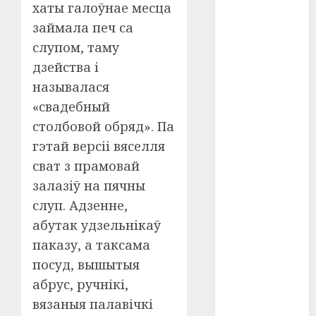
#сша
хаты галоўнае месца
займала печ са
#телефон
слупом, таму
#технологии
дзейства і
называлася
#умер
«свадебный
#учёный
столбовой обряд». Па
гэтай версіі вяселля
#цена
сват з прамовай
Брест
залазіў на пячны
слуп. Адзенне,
Китай
абутак удзельнікаў
паказу, а таксама
гибель
посуд, вышытыя
интерьер
абрус, ручнікі,
вязаныя палавічкі
медицина