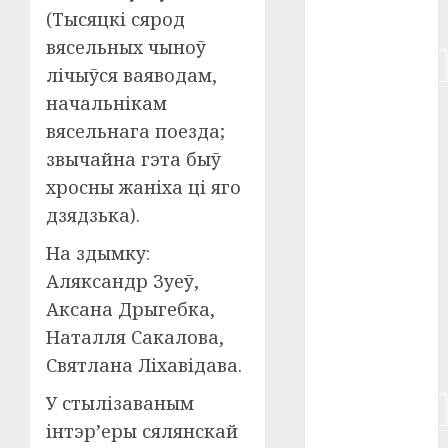
(Тысяцкі сярод
#питание
вясельных чыноў
#подорожание
лічыўся ваяводам,
начальнікам
#польша
вясельнага поезда;
#путешествие
звычайна гэта быў
хросны жаніха ці яго
#работа
дзядзька).
#россия
На здымку:
#сигарета
Аляксандр Зуеў,
Аксана Дрыгебка,
#собака
Наталля Сакалова,
Святлана Ліхавідава.
#сон
У стылізаваным
#строительство
інтэр’еры сялянскай