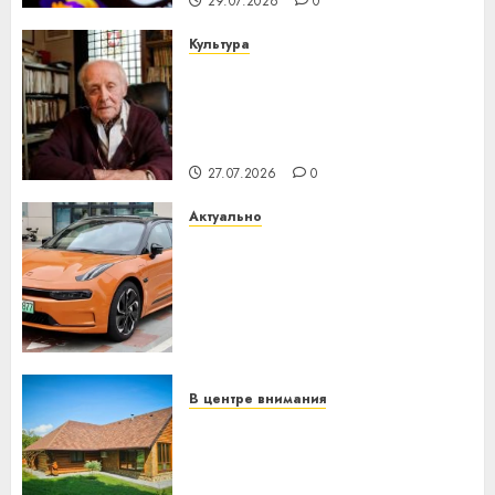
29.07.2026
0
Культура
У Мінску 120 гадоў таму
нарадзіўся Ежы Гедройц —
паслядоўны абаронца
незалежнасці Беларусі
27.07.2026
0
Актуально
Автомобиль как цифровое
устройство: почему
программное обеспечение
становится важнее
механики
23.07.2026
0
В центре внимания
Витебская область за месяц
потеряла 13 деревень и
хуторов