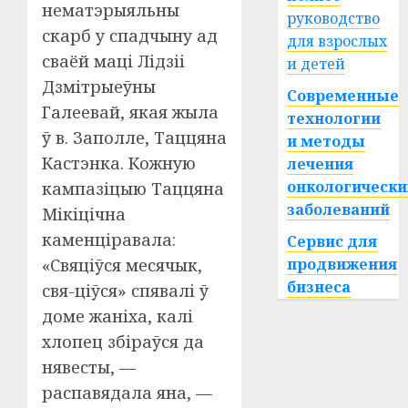
нематэрыяльны
руководство
скарб у спадчыну ад
для взрослых
сваёй маці Лідзіі
и детей
Дзмітрыеўны
Современные
Галеевай, якая жыла
технологии
ў в. Заполле, Таццяна
и методы
Кастэнка. Кожную
лечения
онкологически
кампазіцыю Таццяна
заболеваний
Мікіцічна
каменціравала:
Сервис для
«Свяціўся месячык,
продвижения
бизнеса
свя-ціўся» спявалі ў
доме жаніха, калі
хлопец збіраўся да
нявесты, —
распавядала яна, —