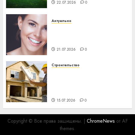
22.07.2026
0
Актуально
Здоровье зубов каждый
день: почему профилактика
важнее сложного лечения
21.07.2026
0
Строительство
Идеи подарков к
профессиональному
празднику День строителя
для коллег
15.07.2026
0
Copyright © Все права защищены.
|
ChromeNews
от AF
themes.