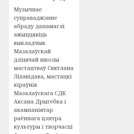
Музычнае
суправаджэнне
абраду дапамаглі
ажыццявіць
выкладчык
Мазалаўскай
дзіцячай школы
мастацтваў Святлана
Ліхавідава, мастацкі
кіраўнік
Мазалаўскага СДК
Аксана Дрыгебка і
акампаніятар
раённага цэнтра
культуры і творчасці