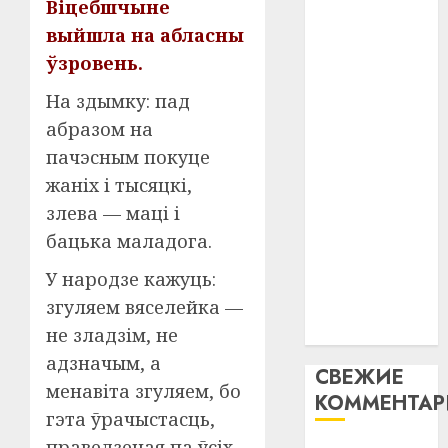
Віцебшчыне
паслядоўны
таму
2
абаронца
выйшла на абласны
29.07.202
нарадз
незалежнасці
ўзровень.
Ежы
0
Беларусі
Гедро
Автом
На здымку: пад
Автомобиль
—
как
абразом на
пасля
как
цифро
абаро
устрой
пачэсным покуце
цифровое
незал
почем
3
устройство:
жаніх і тысяцкі,
Белару
прогр
почему
злева — маці і
обеспе
программное
27.07.202
бацька маладога.
станов
Витебс
обеспечение
важне
0
област
У народзе кажуць:
становится
механ
за
згуляем вяселейка —
важнее
месяц
23.07.202
механики
потер
не зладзім, не
4
13
0
адзначым, а
СВЕЖИЕ
дерев
менавіта згуляем, бо
и
КОММЕНТА
Здоро
гэта ўрачыстасць,
хуторо
зубов
кажды
праведзеная па ўсіх