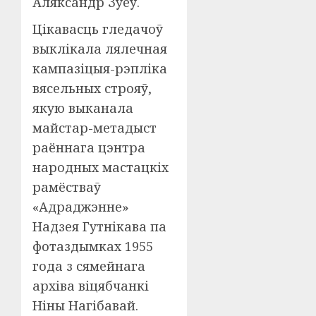
Аляксандр Зуеў.
Цікавасць гледачоў
выклікала лялечная
кампазіцыя-рэпліка
вясельных строяў,
якую выканала
майстар-метадыст
раённага цэнтра
народных мастацкіх
рамёстваў
«Адраджэнне»
Надзея Гутнікава па
фотаздымках 1955
года з сямейнага
архіва віцябчанкі
Ніны Нагібавай.