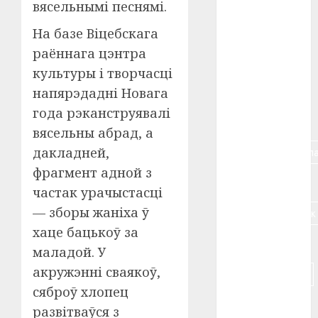
вясельнымі песнямі.
#алкоголь
На базе Віцебскага
раённага цэнтра
#банк
культуры і творчасці
#беларусь
напярэдадні Новага
года рэканструявалі
#бизнес
вясельны абрад, а
#брестская_обла
дакладней,
фрагмент адной з
#германия
частак урачыстасці
— зборы жаніха ў
#дальнобойщик
хаце бацькоў за
#деньга
маладой. У
акружэнні сваякоў,
#долгожитель
сяброў хлопец
#животное
развітваўся з