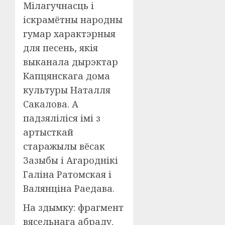
Мілагучнасць і
іскрамётны народны
гумар характэрныя
для песень, якія
выканала дырэктар
Капцянскага дома
культуры Наталля
Сакалова. А
падзяліліся імі з
артысткай
старажылы вёсак
Зазыбы і Агароднікі
Галіна Ратомская і
Валянціна Раедава.
На здымку: фрагмент
вясельнага абраду.