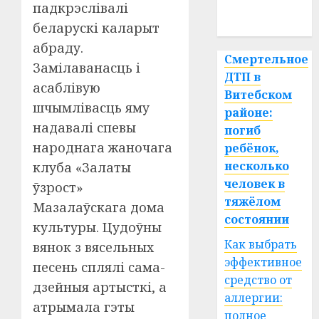
падкрэслівалі
спорт
беларускі каларыт
абраду.
Смертельное
Замілаванасць і
ДТП в
асаблівую
Витебском
шчымлівасць яму
районе:
надавалі спевы
погиб
народнага жаночага
ребёнок,
несколько
клуба «Залаты
человек в
ўзрост»
тяжёлом
Мазалаўскага дома
состоянии
культуры. Цудоўны
Как выбрать
вянок з вясельных
эффективное
песень сплялі сама-
средство от
дзейныя артысткі, а
аллергии:
атрымала гэты
полное