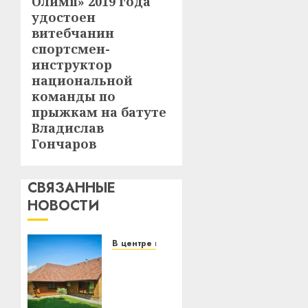
Олимп» 2019 года
удостоен
витебчанин
спортсмен-
инструктор
национальной
команды по
прыжкам на батуте
Владислав
Гончаров
СВЯЗАННЫЕ
НОВОСТИ
В центре внимания
Витебская
область
за
месяц