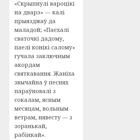
«Скрыпнулі вароцікі
на дварэ» — калі
прыязджаў да
маладой; «Паехалі
сваточкі дадому,
паелі конікі салому»
гучала заключным
акордам
святкавання. Жаніха
звычайна ў песнях
параўновалі з
сокалам, ясным
месяцам, вольным
ветрам, нявесту — з
зоранькай,
рабінкай».