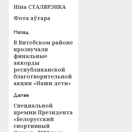
Ніна СТАЛЯРЭНКА
Фота аўтара
Навигация
Назад
записи
В Витебском районе
Предыдущая
прозвучали
запись:
финальные
аккорды
республиканской
благотворительной
акции «Наши дети»
Далее
Специальной
Следующая
премии Президента
запись:
«Белорусский
спортивный