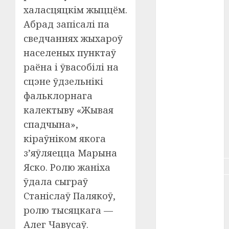
халасцяцкім жыццём.
#зарплата
Абрад запісалі па
#здоровье
сведчаннях жыхароў
населеных пунктаў
#ип
раёна і ўвасобілі на
#кража
сцэне ўдзельнікі
фальклорнага
#кредит
калектыву «Жывая
#курс_валют
спадчына»,
кіраўніком якога
#налог
з’яўляецца Марына
#недвижимость
Яско. Ролю жаніха
ўдала сыграў
#новости
Станіслаў Палякоў,
компаний
ролю тысяцкага —
#пенсия
Алег Чавусаў.