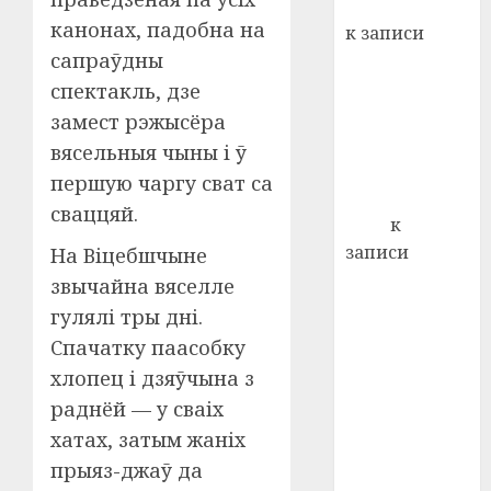
Вывоз мусора
22.07.202
день:
канонах, падобна на
к записи
почем
0
5
сапраўдны
Ежегодно 1
профи
декабря
спектакль, дзе
важне
отмечается
сложн
замест рэжысёра
лечен
Всемирный
вясельныя чыны і ў
день борьбы
першую чаргу сват са
21.07.202
со СПИДом
сваццяй.
0
Егор
к
записи
На Віцебшчыне
Сладкое дело
звычайна вяселле
по душе —
гулялі тры дні.
пчеловодство
Спачатку паасобку
— много лет
хлопец і дзяўчына з
назад выбрал
раднёй — у сваіх
себе житель
хатах, затым жаніх
д. Бибиревка
прыяз-джаў да
Витебского