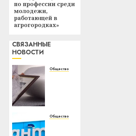
по профессии среди
молодежи,
работающей в
агрогородках»
СВЯЗАННЫЕ
НОВОСТИ
Общество
Разновидности
воздушно-
пузырчатой
пленки:
антистатическая,
влагостойкая,
армированная
Общество
Новый
супермаркет
13.02.2026