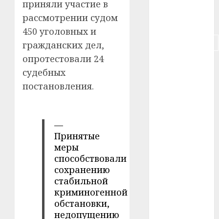
#собака
приняли участие в
рассмотрении судом
#сон
450 уголовных и
#строительство
гражданских дел,
опротестовали 24
#сша
судебных
#телефон
постановления.
#технологии
—
#умер
Принятые
меры
#учёный
способствовали
#цена
сохранению
стабильной
Брест
криминогенной
обстановки,
Китай
недопущению