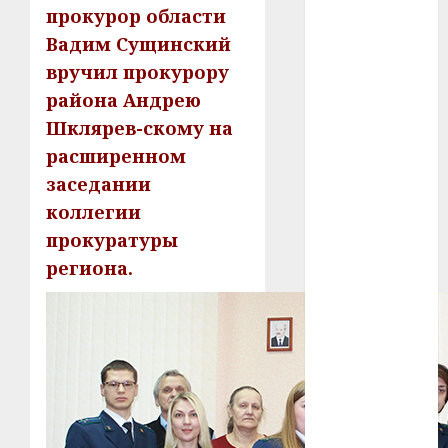
У Мінску 120
прокурор области
гадоў таму
Вадим Сущинский
нарадзіўся
вручил прокурору
Ежы Гедройц
района Андрею
—
Шклярев-скому на
паслядоўны
расширенном
абаронца
заседании
незалежнасці
Беларусі
коллегии
Автомобиль
прокуратуры
как
региона.
цифровое
устройство:
почему
программное
обеспечение
становится
важнее