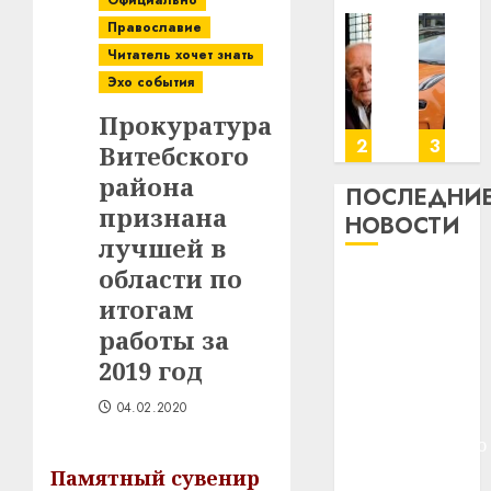
Официально
Православие
Витебская
Здоровье
Meta
У
Автомоби
Ви
Читатель хочет знать
область
зубов
и
Мінску
как
об
Эхо события
за
каждый
BlackRock
120
цифровое
за
месяц
день:
вложат
гадоў
устройств
ме
Прокуратура
потеряла
почему
$14
таму
почему
по
4
5
1
2
3
4
Витебского
13
профилактика
млрд
нарадзіўся
программ
13
района
деревень
важнее
в
Ежы
обеспечен
де
ПОСЛЕДНИ
признана
и
сложного
строительство
Гедройц
становитс
и
НОВОСТИ
хуторов
лечения
центра
—
важнее
ху
лучшей в
искусственного
паслядоўны
механики
области по
Meta и
интеллекта
абаронца
22.07.2026
21.07.2026
22.0
итогам
BlackRock
незалежнасці
23.07.2026
0
0
0
Беларусі
работы за
вложат $14
29.07.2026
0
млрд в
2019 год
0
27.07.2026
строительство
04.02.2020
центра
0
искусственного
интеллекта
Памятный сувенир