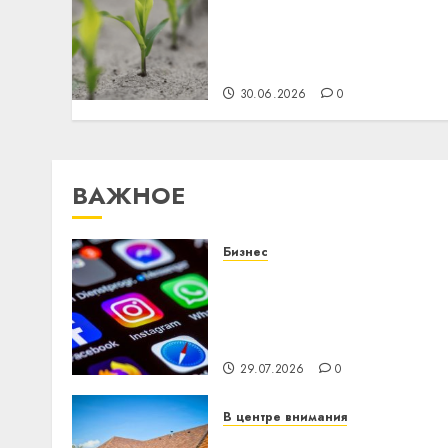
Засуха и стресс
растений: как сохранить
урожай в условиях
дефицита влаги
30.06.2026
0
ВАЖНОЕ
Бизнес
Meta и BlackRock вложат
$14 млрд в строительств
центра искусственного
интеллекта
29.07.2026
0
В центре внимания
Витебская область за