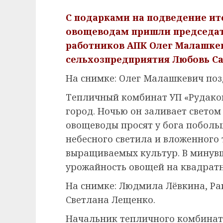
С подарками на подведение ит
овощеводам пришли председат
работников АПК Олег Малашке
сельхозпредприятия Любовь Са
На снимке: Олег Малашкевич поз
Тепличный комбинат УП «Рудако
город. Ночью он заливает светом 
овощеводы просят у бога поболь
небесного светила и вложенного
выращиваемых культур. В минувш
урожайность овощей на квадратн
На снимке: Людмила Лёвкина, Ра
Светлана Лещенко.
Начальник тепличного комбинат