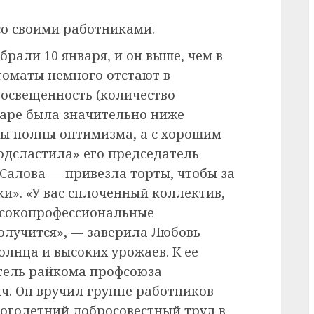
со своими работниками.
рали 10 января, и он выше, чем в
 томаты немного отстают в
 освещенность (количество
аре была значительно ниже
ы полны оптимизма, а с хорошим
одсластила» его председатель
Салова — привезла торты, чтобы за
и». «У вас сплоченный коллектив,
ысокопрофессиональные
получится», — заверила Любовь
лнца и высоких урожаев. К ее
тель райкома профсоюза
. Он вручил группе работников
ноголетний добросовестный труд в