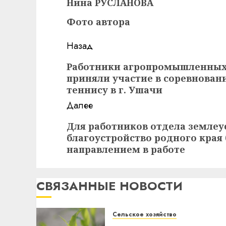
Нина РУСЛАНОВА
Фото автора
Навигация
Назад
записи
Предыдущая
Работники агропромышленных 
приняли участие в соревнован
запись:
теннису в г. Ушачи
Далее
Следующая
Для работников отдела землеу
благоустройство родного края
запись:
направлением в работе
СВЯЗАННЫЕ НОВОСТИ
Сельское хозяйство