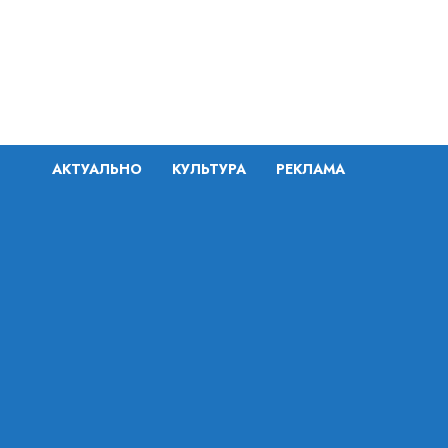
Перейти
к
содержимому
АКТУАЛЬНО
КУЛЬТУРА
РЕКЛАМА