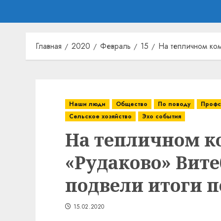
Главная
2020
Февраль
15
На тепличном ко
Наши люди
Общество
По поводу
Профс
Сельское хозяйство
Эхо события
На тепличном к
«Рудаково» Вите
подвели итоги п
15.02.2020