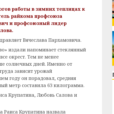
огов работы в зимних теплицах к
ель райкома профсоюза
вич и профсоюзный лидер
лова.
дравляет Вячеслава Пархамовича.
во» издали напоминает стеклянный
все окрест. Тем не менее
ше солнечных дней. Именно от
 труда зависит урожай
ем году он порадовал, средняя
ый метр составила 63 килограмма.
иса Крупатина, Любовь Салова и
а Раиса Крупатина назвала