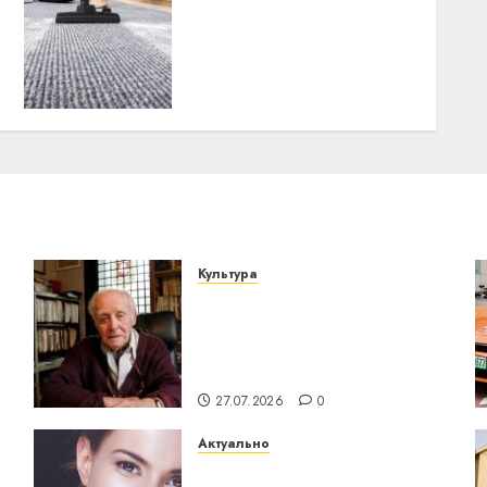
Уборка в бизнесе: почему
предприниматели из
регионов переходят на
профессиональный
клининг
21.06.2026
0
Культура
У Мінску 120 гадоў таму
о
нарадзіўся Ежы Гедройц
— паслядоўны абаронца
незалежнасці Беларусі
27.07.2026
0
Актуально
Здоровье зубов каждый