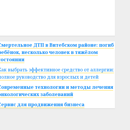
#сша
#телефон
#технологии
#умер
#учёный
#цена
Брест
Китай
гибель
интерьер
медицина
спорт
Смертельное ДТП в Витебском районе: погиб
ребёнок, несколько человек в тяжёлом
состоянии
Как выбрать эффективное средство от аллергии:
полное руководство для взрослых и детей
Современные технологии и методы лечения
онкологических заболеваний
Сервис для продвижения бизнеса