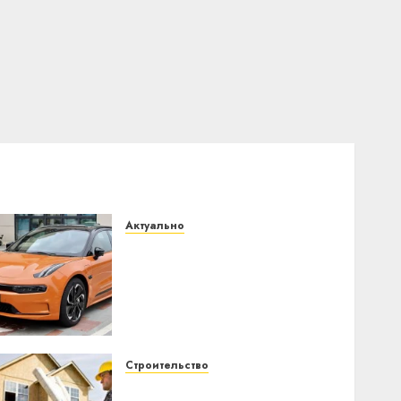
Актуально
Автомобиль как цифровое
устройство: почему
программное
обеспечение становится
важнее механики
23.07.2026
0
Строительство
Идеи подарков к