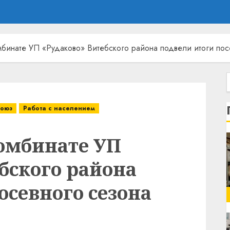
мбинате УП «Рудаково» Витебского района подвели итоги пос
оюз
Работа с населением
омбинате УП
бского района
осевного сезона