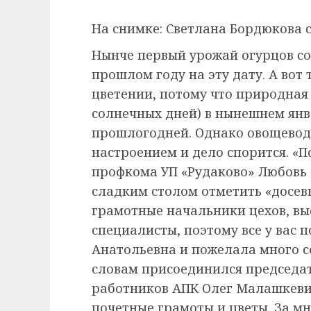
На снимке: Светлана Бордюкова 
Нынче первый урожай огурцов соб
прошлом году на эту дату. А вот
цветении, потому что природная
солнечных дней) в нынешнем янв
прошлогодней. Однако овощевод
настроением и дело спорится. «П
профкома УП «Рудаково» Любовь 
сладким столом отметить «досевк
грамотные начальники цехов, в
специалисты, поэтому все у вас 
Анатольевна и пожелала много со
словам присоединился председа
работников АПК Олег Малашкевич
почетные грамоты и цветы. За м