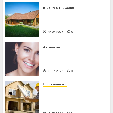
23.07.2026
0
В центре внимания
Витебская область за месяц
потеряла 13 деревень и
хуторов
22.07.2026
0
Актуально
Здоровье зубов каждый
день: почему профилактика
важнее сложного лечения
21.07.2026
0
Строительство
Идеи подарков к
профессиональному
празднику День строителя
для коллег