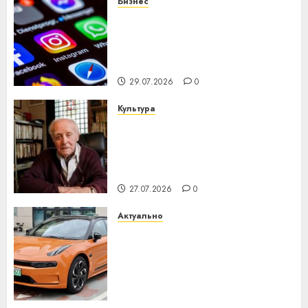
Бизнес
Meta и BlackRock вложат $14
млрд в строительство
центра искусственного
интеллекта
29.07.2026
0
Культура
У Мінску 120 гадоў таму
нарадзіўся Ежы Гедройц —
паслядоўны абаронца
незалежнасці Беларусі
27.07.2026
0
Актуально
Автомобиль как цифровое
устройство: почему
программное обеспечение
становится важнее
механики