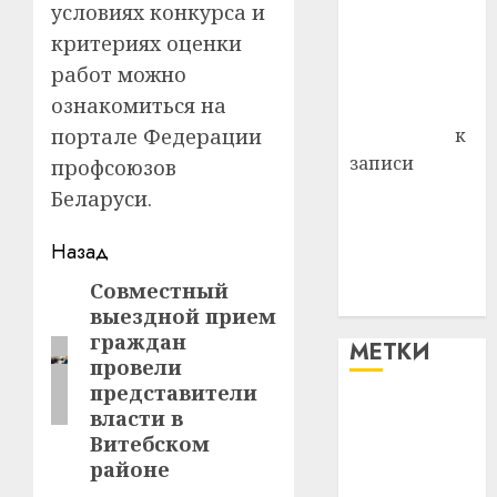
условиях конкурса и
района
критериях оценки
Владимир
работ можно
Комаров
ознакомиться на
Антонина
портале Федерации
Федоровна
к
записи
профсоюзов
Поможем
Беларуси.
вместе Насте
Навигация
Питерской
Назад
победить
записи
Совместный
Предыдущая
болезнь
выездной прием
запись:
граждан
МЕТКИ
провели
представители
#blizko
власти в
Витебском
#tochka
районе