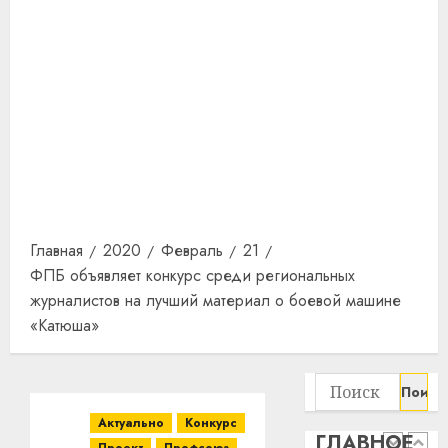
прогр
обеспе
станов
Витебс
важне
област
механ
за
месяц
23.07.202
потер
4
13
0
дерев
и
Здоро
хуторо
зубов
кажды
Главная
2020
Февраль
21
22.07.202
день:
ФПБ объявляет конкурс среди региональных
почем
0
5
журналистов на лучший материал о боевой машине
профи
«Катюша»
важне
сложн
Meta
лечен
и
Найти:
BlackR
21.07.202
вложа
Актуально
Конкурс
ГЛАВНОЕ
$14
0