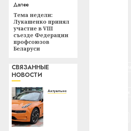
#авто
Далее
Тема недели:
Следующая
#алкоголь
Лукашенко принял
запись:
участие в VIII
#банк
съезде Федерации
профсоюзов
#беларусь
Беларуси
#бизнес
СВЯЗАННЫЕ
#брестская_обла
НОВОСТИ
#германия
Актуально
#дальнобойщик
Автомобиль
#деньга
как
цифровое
#долгожитель
устройство:
почему
#животное
программное