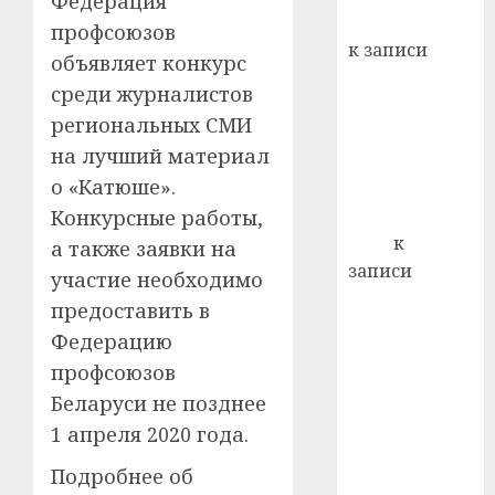
Федерация
кажды
Вывоз мусора
профсоюзов
22.07.202
день:
к записи
объявляет конкурс
почем
0
5
Ежегодно 1
профи
среди журналистов
декабря
важне
региональных СМИ
отмечается
сложн
на лучший материал
Всемирный
лечен
о «Катюше».
день борьбы
21.07.202
со СПИДом
Конкурсные работы,
0
Егор
к
а также заявки на
записи
участие необходимо
Сладкое дело
предоставить в
по душе —
Федерацию
пчеловодство
профсоюзов
— много лет
Беларуси не позднее
назад выбрал
1 апреля 2020 года.
себе житель
д. Бибиревка
Подробнее об
Витебского