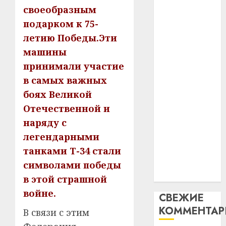
интел
гадоў
своеобразным
паслядоўны
таму
2
подарком к 75-
абаронца
29.07.202
нарадз
незалежнасці
летию Победы.Эти
Ежы
0
Беларусі
машины
Гедро
Автом
Автомобиль
—
как
принимали участие
как
пасля
цифро
в самых важных
абаро
цифровое
устрой
боях Великой
незал
почем
устройство:
3
Отечественной и
Белару
прогр
почему
обеспе
наряду с
программное
27.07.202
станов
Витебс
легендарными
обеспечение
важне
0
област
становится
танками Т-34 стали
механ
за
важнее
символами победы
месяц
23.07.202
механики
потер
в этой страшной
4
13
0
войне.
СВЕЖИЕ
дерев
КОММЕНТА
и
Здоро
В связи с этим
хуторо
зубов