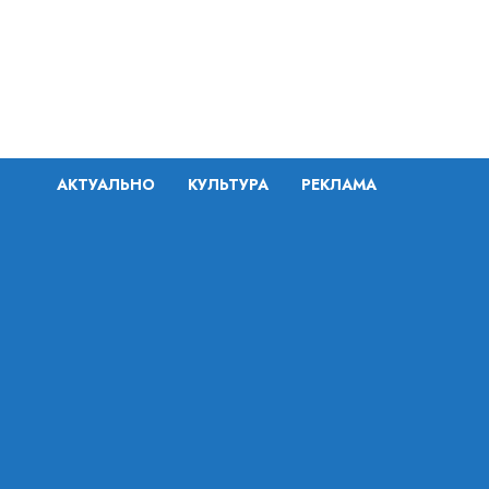
Перейти
к
содержимому
АКТУАЛЬНО
КУЛЬТУРА
РЕКЛАМА