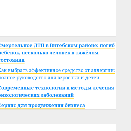
#сша
#телефон
#технологии
#умер
#учёный
#цена
Брест
Китай
гибель
интерьер
медицина
спорт
Смертельное ДТП в Витебском районе: погиб
ребёнок, несколько человек в тяжёлом
состоянии
Как выбрать эффективное средство от аллергии:
полное руководство для взрослых и детей
Современные технологии и методы лечения
онкологических заболеваний
Сервис для продвижения бизнеса