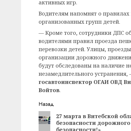
активных игр.
Водителям напомнят о правилах
организованных групп детей.
— Кроме того, сотрудники ДПС о
водителями правил проезда пеш
перевозки детей. Улицы, проезды
организации дорожного движени
будут обследованы на наличие н
незамедлительного устранения,
госавтоинспектор ОГАИ ОВД В
Войтов
.
Навигация
Назад
записи
Предыдущая
27 марта в Витебской об
безопасности дорожного
запись:
безопасности!»