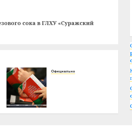
езового сока в ГЛХУ «Суражский
Официально
Андрей Мательский
«Удивительная
активность граждан».
Мательский о
всенародном
обсуждении проекта
Конституции
31.01.2022
0