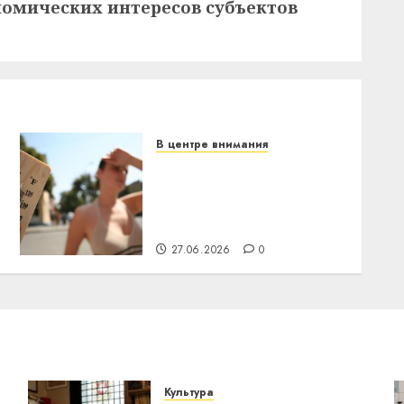
номических интересов субъектов
В центре внимания
В Беларуси объявили
красный уровень
опасности: температура
поднимется до +39°C
27.06.2026
0
Культура