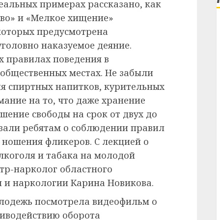
реальных примерах рассказано, как
во» и «Мелкое хищение»
 которых предусмотрена
головно наказуемое деяние.
х правилах поведения в
 общественных местах. Не забыли
ия спиртных напитков, курительных
мание на то, что даже хранение
шение свободы на срок от двух до
азали ребятам о соблюдении правил
 ношения фликеров. С лекцией о
лкоголя и табака на молодой
тр-нарколог областного
 и наркологии Карина Новикова.
олодежь посмотрела видеофильм о
тиводействию оборота