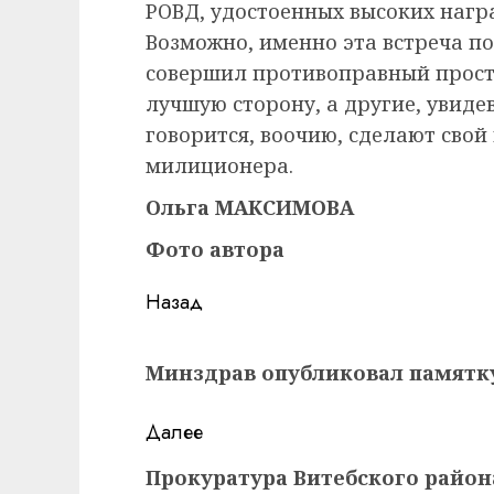
РОВД, удостоенных высоких нагр
Возможно, именно эта встреча пов
совершил противоправный прост
лучшую сторону, а другие, увиде
говорится, воочию, сделают свой
милиционера.
Ольга МАКСИМОВА
Фото автора
Навигация
Назад
записи
Предыдущая
Минздрав опубликовал памятк
запись:
Далее
Следующая
Прокуратура Витебского района