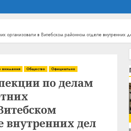
их организовали в Витебском районном отделе внутренних д
е внимания
Общество
Официально
пекции по делам
етних
 Витебском
е внутренних дел