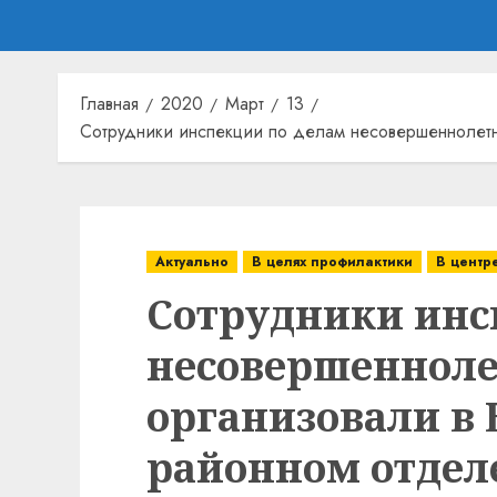
Главная
2020
Март
13
Сотрудники инспекции по делам несовершеннолетн
Актуально
В целях профилактики
В центр
Сотрудники инс
несовершеннол
организовали в
районном отдел