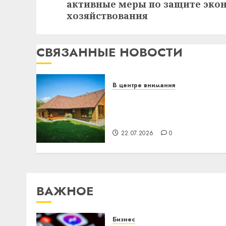
активные меры по защите эко
запись:
хозяйствования
СВЯЗАННЫЕ НОВОСТИ
В центре внимания
Витебская область за
месяц потеряла 13
деревень и хуторов
22.07.2026
0
ВАЖНОЕ
Бизнес