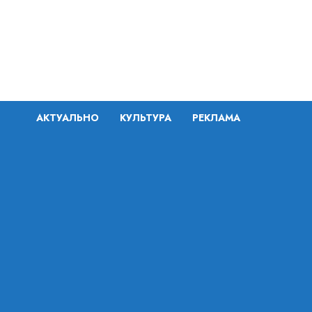
Перейти
к
содержимому
АКТУАЛЬНО
КУЛЬТУРА
РЕКЛАМА