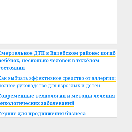
#сша
#телефон
#технологии
#умер
#учёный
#цена
Брест
Китай
гибель
интерьер
медицина
спорт
Смертельное ДТП в Витебском районе: погиб
ребёнок, несколько человек в тяжёлом
состоянии
Как выбрать эффективное средство от аллергии:
полное руководство для взрослых и детей
Современные технологии и методы лечения
онкологических заболеваний
Сервис для продвижения бизнеса