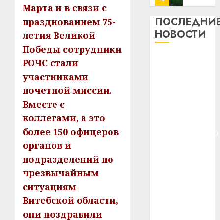
Марта и в связи с
13
0
дерев
ПОСЛЕДНИ
празднованием 75-
и
Здоро
НОВОСТИ
летия Великой
хуторо
зубов
Победы сотрудники
кажды
22.07.202
Meta и
РОЧС стали
день:
BlackRock
почем
0
5
участниками
вложат $14
профи
почетной миссии.
важне
млрд в
Вместе с
сложн
Meta
строительство
лечен
коллегами, а это
и
центра
BlackR
более 150 офицеров
искусственного
21.07.202
вложа
органов и
интеллекта
$14
0
1
У Мінску 120
подразделений по
млрд
гадоў таму
в
чрезвычайным
нарадзіўся
строит
У
ситуациям
центр
Ежы Гедройц
Мінску
Витебской области,
искусс
120
—
они поздравили
интел
гадоў
паслядоўны