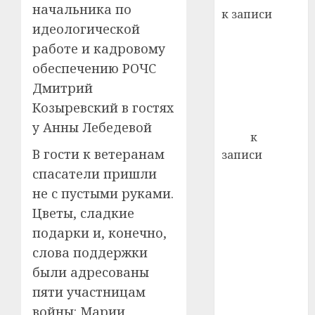
22.07.202
день:
начальника по
к записи
почем
0
5
идеологической
Ежегодно 1
профи
работе и кадровому
декабря
важне
отмечается
обеспечению РОЧС
сложн
Всемирный
лечен
Дмитрий
день борьбы
Козыревский в гостях
21.07.202
со СПИДом
у Анны Лебедевой
0
Егор
к
В гости к ветеранам
записи
Сладкое дело
спасатели пришли
по душе —
не с пустыми руками.
пчеловодство
Цветы, сладкие
— много лет
подарки и, конечно,
назад выбрал
слова поддержки
себе житель
были адресованы
д. Бибиревка
пяти участницам
Витебского
войны: Марии
района