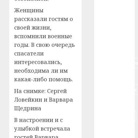
#алкоголь
Женщины
рассказали гостям о
#банк
своей жизни,
вспомнили военные
#беларусь
годы. В свою очередь
#бизнес
спасатели
интересовались,
#брестская_обла
необходима ли им
#германия
какая-либо помощь.
#дальнобойщик
На снимке: Сергей
Ловейкин и Варвара
#деньга
Щедрина
#долгожитель
В настроении и с
улыбкой встречала
#животное
гостей Варвара