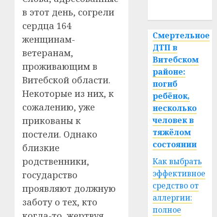
спорт
в этот день, согрели
сердца 164
Смертельное
женщинам-
ДТП в
ветеранам,
Витебском
проживающим в
районе:
Витебской области.
погиб
Некоторые из них, к
ребёнок,
сожалению, уже
несколько
человек в
прикованы к
тяжёлом
постели. Однако
состоянии
близкие
родственники,
Как выбрать
эффективное
государство
средство от
проявляют должную
аллергии:
заботу о тех, кто
полное
когда-то, жертвуя