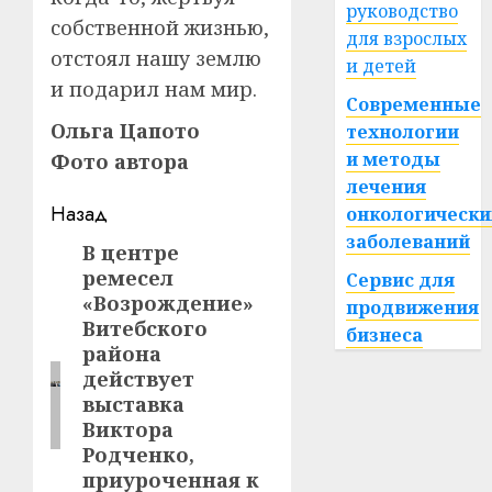
руководство
собственной жизнью,
для взрослых
отстоял нашу землю
и детей
и подарил нам мир.
Современные
Ольга Цапото
технологии
и методы
Фото автора
лечения
Навигация
Назад
онкологически
заболеваний
записи
В центре
Предыдущая
ремесел
Сервис для
запись:
«Возрождение»
продвижения
Витебского
бизнеса
района
действует
выставка
Виктора
Родченко,
приуроченная к