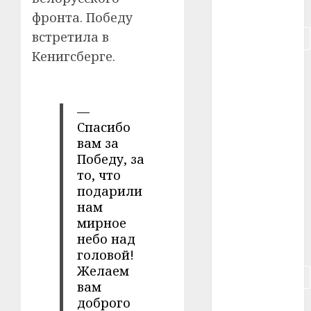
#питание
фронта. Победу
встретила в
#подорожание
Кенигсберге.
#польша
#путешествие
—
Спасибо
#работа
вам за
#россия
Победу, за
то, что
#сигарета
подарили
нам
#собака
мирное
небо над
#сон
головой!
Желаем
#строительство
вам
доброго
#сша