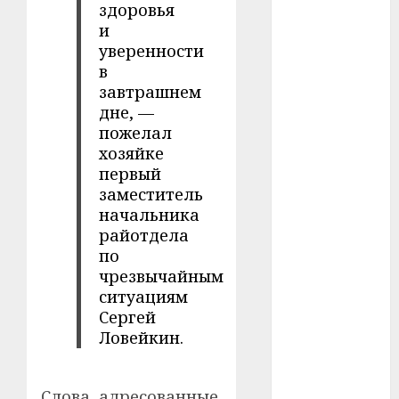
здоровья
и
#телефон
уверенности
в
#технологии
завтрашнем
#умер
дне, —
пожелал
#учёный
хозяйке
первый
#цена
заместитель
начальника
Брест
райотдела
по
Китай
чрезвычайным
ситуациям
гибель
Сергей
Ловейкин.
интерьер
медицина
Слова, адресованные