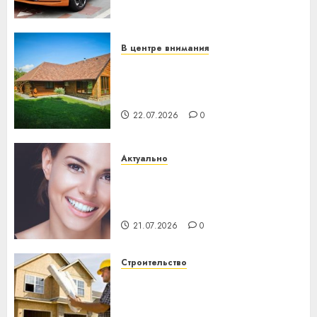
механики
23.07.2026
0
В центре внимания
Витебская область за месяц
потеряла 13 деревень и
хуторов
22.07.2026
0
Актуально
Здоровье зубов каждый
день: почему профилактика
важнее сложного лечения
21.07.2026
0
Строительство
Идеи подарков к
профессиональному
празднику День строителя