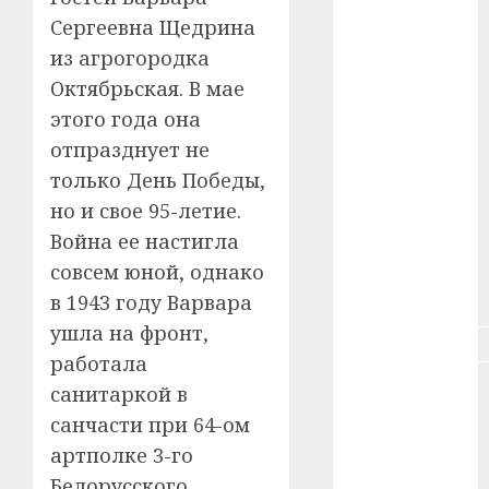
#зарплата
Сергеевна Щедрина
из агрогородка
#здоровье
Октябрьская. В мае
#ип
этого года она
отпразднует не
#кража
только День Победы,
#кредит
но и свое 95-летие.
Война ее настигла
#курс_валют
совсем юной, однако
#налог
в 1943 году Варвара
ушла на фронт,
#недвижимость
работала
#новости
санитаркой в
компаний
санчасти при 64-ом
артполке 3-го
#пенсия
Белорусского