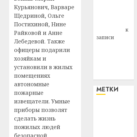
Курьянович, Варваре
Владимир
Комаров
Щедриной, Ольге
Антонина
Постихиной, Нине
Федоровна
к
Райковой и Анне
записи
Лебедевой. Также
Поможем
офицеры подарили
вместе Насте
хозяйкам и
Питерской
установили в жилых
победить
помещениях
болезнь
автономные
МЕТКИ
пожарные
извещатели. Умные
#blizko
приборы позволят
сделать жизнь
#tochka
пожилых людей
#авто
безопасной.