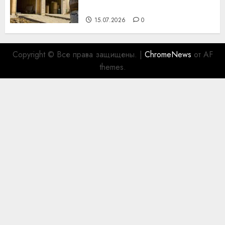
для коллег
15.07.2026
0
Copyright © Все права защищены.
|
ChromeNews
от AF
themes.