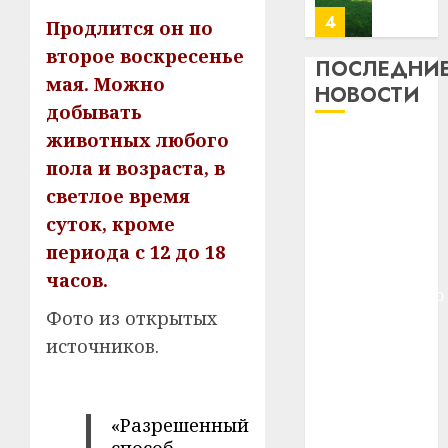
23.07.202
потер
4
Продлится он по
13
0
второе воскресенье
дерев
ПОСЛЕДНИ
мая. Можно
и
Здоро
НОВОСТИ
хуторо
зубов
добывать
кажды
животных любого
22.07.202
Meta и
день:
пола и возраста, в
BlackRock
почем
0
5
светлое время
вложат $14
профи
важне
млрд в
суток, кроме
сложн
Meta
строительство
периода с 12 до 18
лечен
и
центра
часов.
BlackR
искусственного
21.07.202
вложа
Фото из открытых
интеллекта
$14
0
1
источников.
У Мінску 120
млрд
гадоў таму
в
нарадзіўся
строит
У
центр
Ежы Гедройц
Мінску
«Разрешенный
искусс
120
—