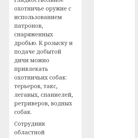
#сша
охотничье оружие с
использованием
#телефон
патронов,
#технологии
снаряженных
дробью. К розыску и
#умер
подаче добытой
#учёный
дичи можно
привлекать
#цена
охотничьих собак:
Брест
терьеров, такс,
легавых, спаниелей,
Китай
ретриверов, водных
собак.
гибель
Сотрудник
интерьер
областной