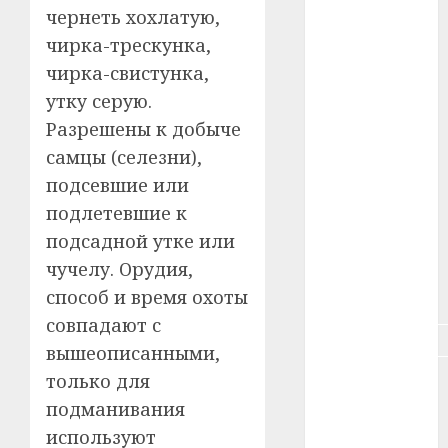
чернеть хохлатую,
#зарплата
чирка-трескунка,
чирка-свистунка,
#здоровье
утку серую.
#ип
Разрешены к добыче
самцы (селезни),
#кража
подсевшие или
#кредит
подлетевшие к
подсадной утке или
#курс_валют
чучелу. Орудия,
способ и время охоты
#налог
совпадают с
#недвижимость
вышеописанными,
только для
#новости
компаний
подманивания
используют
#пенсия