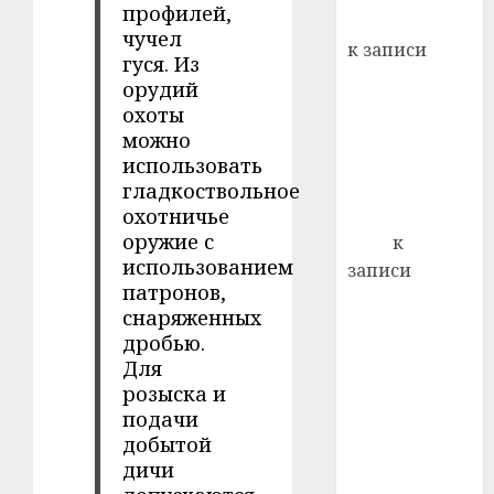
профилей,
кажды
Вывоз мусора
22.07.202
чучел
день:
к записи
гуся. Из
почем
0
5
Ежегодно 1
орудий
профи
декабря
важне
охоты
отмечается
сложн
можно
Всемирный
лечен
использовать
день борьбы
гладкоствольное
21.07.202
охотничье
со СПИДом
0
оружие с
Егор
к
использованием
записи
патронов,
Сладкое дело
снаряженных
по душе —
дробью.
пчеловодство
Для
— много лет
розыска и
назад выбрал
подачи
себе житель
добытой
д. Бибиревка
дичи
Витебского