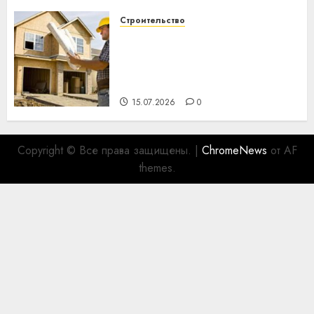
Строительство
Идеи подарков к
профессиональному
празднику День строителя
для коллег
15.07.2026
0
Copyright © Все права защищены.
|
ChromeNews
от AF
themes.