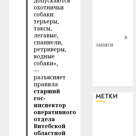
допускаются
района
охотничьи
собаки:
Владимир
терьеры,
Комаров
таксы,
Антонина
легавые,
Федоровна
к
спаниели,
записи
ретриверы,
Поможем
водные
вместе Насте
собаки»,
Питерской
—
победить
разъясняет
болезнь
правила
старший
МЕТКИ
гос-
инспектор
оперативного
#blizko
отдела
Витебской
#tochka
областной