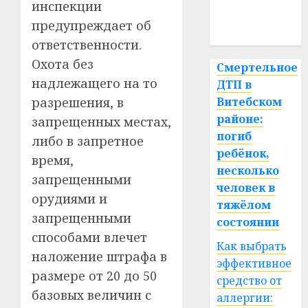
медицина
инспекции
предупреждает об
спорт
ответственности.
Охота без
Смертельное
надлежащего на то
ДТП в
разрешения, в
Витебском
районе:
запрещенных местах,
погиб
либо в запретное
ребёнок,
время,
несколько
запрещенными
человек в
орудиями и
тяжёлом
запрещенными
состоянии
способами влечет
Как выбрать
наложение штрафа в
эффективное
размере от 20 до 50
средство от
базовых величин с
аллергии: