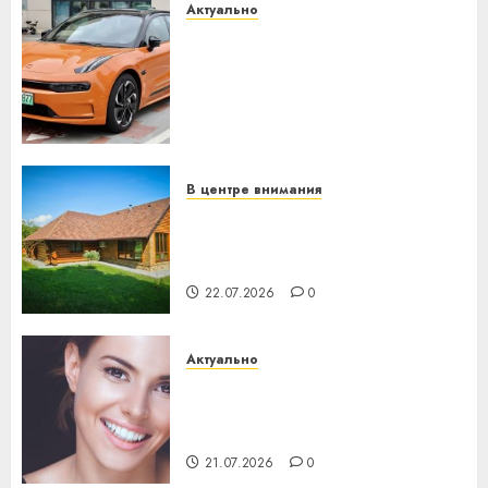
Актуально
Автомобиль как цифровое
устройство: почему
программное обеспечение
становится важнее
механики
23.07.2026
0
В центре внимания
Витебская область за месяц
потеряла 13 деревень и
хуторов
22.07.2026
0
Актуально
Здоровье зубов каждый
день: почему профилактика
важнее сложного лечения
21.07.2026
0