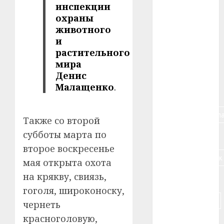
инспекции
#авто
охраны
#алкоголь
животного
и
#банк
растительного
мира
#беларусь
Денис
Малащенко
.
#бизнес
#брестская_обла
Также со второй
субботы марта по
#германия
второе воскресенье
#дальнобойщик
мая открыта охота
на крякву, свиязь,
#деньга
гоголя, широконоску,
#долгожитель
чернеть
красноголовую,
#животное