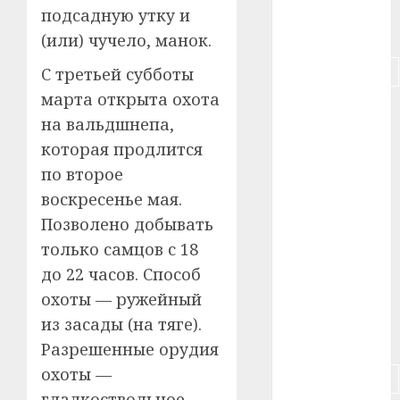
подсадную утку и
#питание
(или) чучело, манок.
#подорожание
С третьей субботы
марта открыта охота
#польша
на вальдшнепа,
которая продлится
#путешествие
по второе
#работа
воскресенье мая.
Позволено добывать
#россия
только самцов с 18
#сигарета
до 22 часов. Способ
охоты — ружейный
#собака
из засады (на тяге).
#сон
Разрешенные орудия
охоты —
#строительство
гладкоствольное