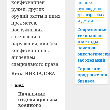
конфискацией
полное
руководство
ружей, других
для взрослых
орудий охоты и иных
и детей
предметов,
послуживших
Современные
технологии
совершению
и методы
нарушения, или без
лечения
конфискации и с
онкологически
лишением
заболеваний
специального права.
Сервис для
Нина НИВЛАДОВА
продвижения
бизнеса
Навигация
Назад
записи
Начальник
Предыдущая
отдела призыва
запись:
военного