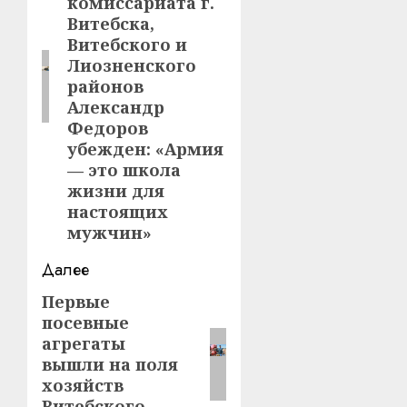
комиссариата г.
Витебска,
Витебского и
Лиозненского
районов
Александр
Федоров
убежден: «Армия
— это школа
жизни для
настоящих
мужчин»
Далее
Первые
Следующая
посевные
запись:
агрегаты
вышли на поля
хозяйств
Витебского