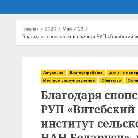
Главная
2020
Май
23
Благодаря спонсорской помощи РУП «Витебский зон
Актуально
Благоустройство
Дети - в прио
Местное самоуправление
Общество
Офиц
Благодаря спон
РУП «Витебский
институт сельск
НАН Беларуси», 