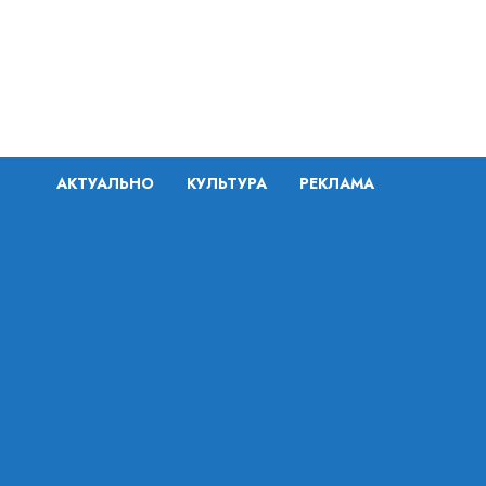
Перейти
к
содержимому
АКТУАЛЬНО
КУЛЬТУРА
РЕКЛАМА