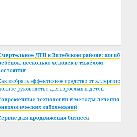
#сша
#телефон
#технологии
#умер
#учёный
#цена
Брест
Китай
гибель
интерьер
медицина
спорт
Смертельное ДТП в Витебском районе: погиб
ребёнок, несколько человек в тяжёлом
состоянии
Как выбрать эффективное средство от аллергии:
полное руководство для взрослых и детей
Современные технологии и методы лечения
онкологических заболеваний
Сервис для продвижения бизнеса