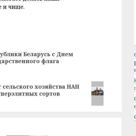
 и чище.
ублики Беларусь с Днем
дарственного флага
 сельского хозяйства НАН
уперэлитных сортов