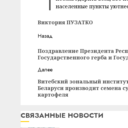
населенные пункты уютнее
Виктория ПУЗАТКО
Навигация
Назад
записи
Предыдущая
Поздравление Президента Респ
запись:
Государственного герба и Госу
Далее
Следующая
Витебский зональный институт
Беларуси производит семена с
запись:
картофеля
СВЯЗАННЫЕ НОВОСТИ