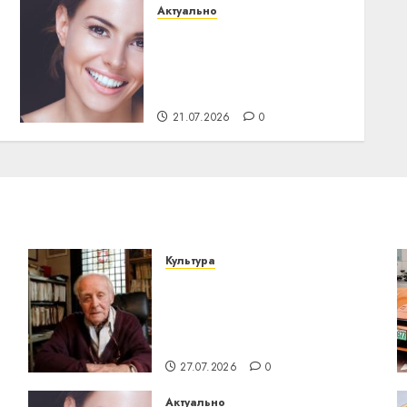
Актуально
Здоровье зубов каждый
день: почему
профилактика важнее
сложного лечения
21.07.2026
0
Культура
У Мінску 120 гадоў таму
о
нарадзіўся Ежы Гедройц
— паслядоўны абаронца
незалежнасці Беларусі
27.07.2026
0
Актуально