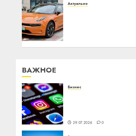
Актуально
Автомобиль как
цифровое устройство:
почему программное
обеспечение становится
важнее механики
23.07.2026
0
ВАЖНОЕ
Бизнес
Meta и BlackRock вложат
$14 млрд в строительств
центра искусственного
интеллекта
29.07.2026
0