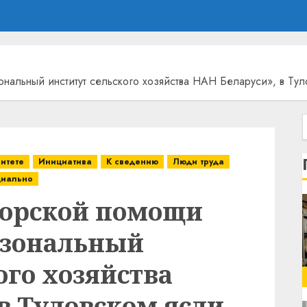
альный институт сельского хозяйства НАН Беларуси», в Туло
ритете
Инициатива
К сведению
Люди труда
иально
сорской помощи
 зональный
ого хозяйства
в Туловском ясли-