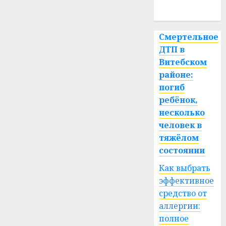
спорт
Смертельное
ДТП в
Витебском
районе:
погиб
ребёнок,
несколько
человек в
тяжёлом
состоянии
Как выбрать
эффективное
средство от
аллергии:
полное