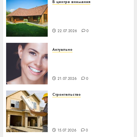
В центре внимания
Витебская область за месяц
потеряла 13 деревень и
хуторов
22.07.2026
0
Актуально
Здоровье зубов каждый
день: почему профилактика
важнее сложного лечения
21.07.2026
0
Строительство
Идеи подарков к
профессиональному
празднику День строителя
для коллег
15.07.2026
0