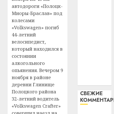
таму
2
абаронца
автодороги «Полоцк-
29.07.202
нарадз
незалежнасці
Миоры-Браслав» под
Ежы
0
Беларусі
колесами
Гедро
Автом
Автомобиль
—
как
«Volkswagen» погиб
как
пасля
цифро
44-летний
абаро
цифровое
устрой
велосипедист,
незал
почем
устройство:
3
Белару
который находился в
прогр
почему
обеспе
состоянии
программное
27.07.202
станов
Витебс
алкогольного
обеспечение
важне
0
област
становится
опьянения. Вечером 9
механ
за
важнее
ноября в районе
месяц
23.07.202
механики
потер
4
деревни Глинище
13
0
Полоцкого района
СВЕЖИЕ
дерев
32-летний водитель
КОММЕНТА
и
Здоро
хуторо
«Volkswagen Crafter»
зубов
кажды
совершил наезд на
Вывоз мусора