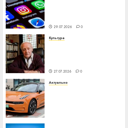
Meta и BlackRock вложат $14
млрд в строительство
центра искусственного
интеллекта
29.07.2026
0
Культура
У Мінску 120 гадоў таму
нарадзіўся Ежы Гедройц —
паслядоўны абаронца
незалежнасці Беларусі
27.07.2026
0
Актуально
Автомобиль как цифровое
устройство: почему
программное обеспечение
становится важнее
механики
23.07.2026
0