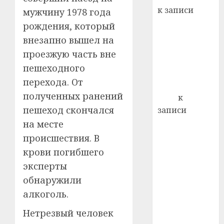
22.07.202
день:
к записи
мужчину 1978 года
почем
0
5
Ежегодно 1
рождения, который
профи
декабря
важне
внезапно вышел на
отмечается
сложн
проезжую часть вне
Всемирный
лечен
пешеходного
день борьбы
21.07.202
перехода. От
со СПИДом
0
полученных ранений
Егор
к
пешеход скончался
записи
Сладкое дело
на месте
по душе —
происшествия. В
пчеловодство
крови погибшего
— много лет
эксперты
назад выбрал
обнаружили
себе житель
алкоголь.
д. Бибиревка
Витебского
Нетрезвый человек
района