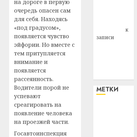
на дороге в первую
Владимир
очередь опасен сам
Комаров
для себя. Находясь
Антонина
«под градусом»,
Федоровна
к
появляется чувство
записи
эйфории. Но вместе с
Поможем
вместе Насте
тем притупляется
Питерской
внимание и
победить
появляется
болезнь
рассеянность.
Водители порой не
МЕТКИ
успевают
среагировать на
#blizko
появление человека
#tochka
на проезжей части.
Госавтоинспекция
#авто