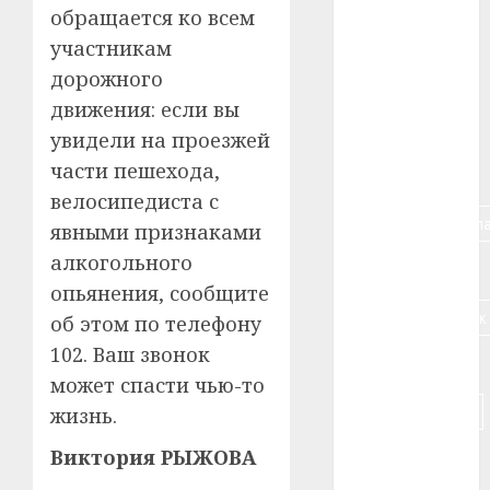
обращается ко всем
#алкоголь
участникам
дорожного
#банк
движения: если вы
#беларусь
увидели на проезжей
части пешехода,
#бизнес
велосипедиста с
#брестская_обла
явными признаками
алкогольного
#германия
опьянения, сообщите
#дальнобойщик
об этом по телефону
102. Ваш звонок
#деньга
может спасти чью-то
#долгожитель
жизнь.
Виктория РЫЖОВА
#животное