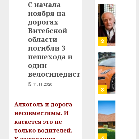
С начала
в
ноября на
строит
У
центр
Мінску
дорогах
искусс
120
Витебской
интел
гадоў
области
таму
2
29.07.202
погибли 3
нарадз
Ежы
0
пешехода и
Гедро
Автом
один
—
как
велосипедист
пасля
цифро
абаро
устрой
11.11.2020
незал
почем
3
Белару
прогр
обеспе
Алкоголь и дорога
27.07.202
станов
Витебс
несовместимы.
И
важне
0
област
касается это не
механ
за
только водителей.
месяц
23.07.202
потер
4