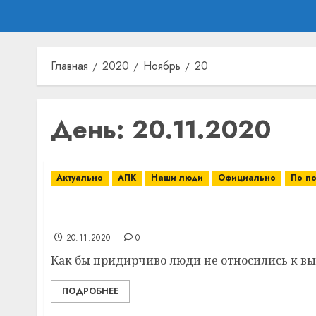
Главная
2020
Ноябрь
20
День:
20.11.2020
Актуально
АПК
Наши люди
Официально
По п
Комбайнер ПУ «Полудетки» Андрей Маков
2000 тонн зерна
20.11.2020
0
Как бы придирчиво люди не относились к выбо
ПОДРОБНЕЕ