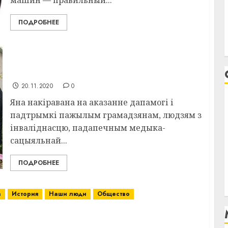
ПОДРОБНЕЕ
Кампанія «Ваша дапамога» стартавала ў
Віцескім раёне пад эгідай Беларускага
Чырвонага Крыжа
20.11.2020
0
Яна накіравана на аказанне дапамогі і
падтрымкі пажылым грамадзянам, людзям з
інваліднасцю, падапечным медыка-
сацыяльнай...
ПОДРОБНЕЕ
а
История
Наши люди
Общество
а Ирина Яскевич выполнила нормативы
ительного комплекса Республики Беларусь