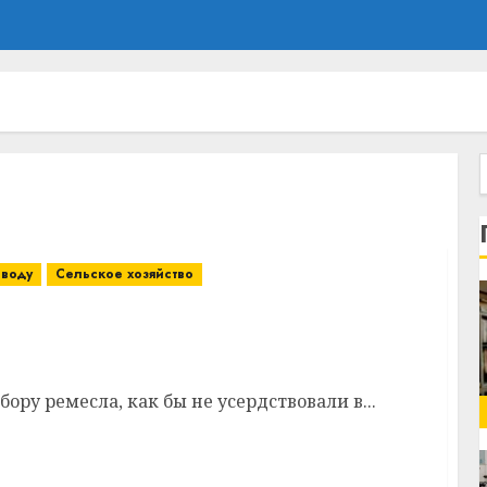
оводу
Сельское хозяйство
ей первым в Витебском районе намолотил
ру ремесла, как бы не усердствовали в...