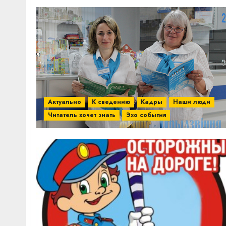
Актуально
К сведению
Кадры
Наши люди
Читатель хочет знать
Эхо события