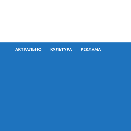
Перейти
к
содержимому
АКТУАЛЬНО
КУЛЬТУРА
РЕКЛАМА