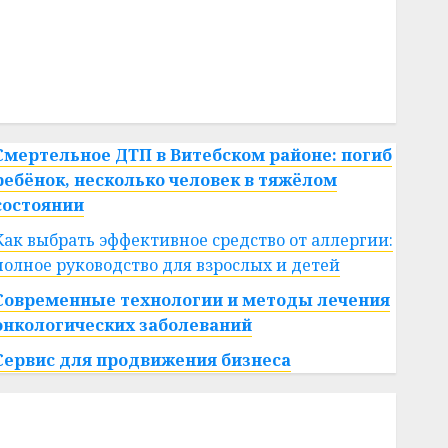
#сша
#телефон
#технологии
#умер
#учёный
#цена
Брест
Китай
гибель
интерьер
медицина
спорт
Смертельное ДТП в Витебском районе: погиб
ребёнок, несколько человек в тяжёлом
состоянии
Как выбрать эффективное средство от аллергии:
полное руководство для взрослых и детей
Современные технологии и методы лечения
онкологических заболеваний
Сервис для продвижения бизнеса