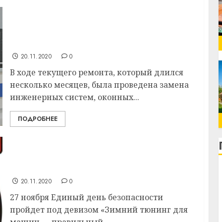
После модернизации заметно
преобразилось отделение почтовой связи
РУП «Белпочта» в аг. Новка Витебского
района
20.11.2020
0
В ходе текущего ремонта, который длился
несколько месяцев, была проведена замена
инженерных систем, оконных...
ПОДРОБНЕЕ
Завтра Госавтоинспекция проведет
Единый день безопасности дорожного
движения в Витебском районе
20.11.2020
0
27 ноября Единый день безопасности
пройдет под девизом «Зимний тюнинг для
машин — правильный...