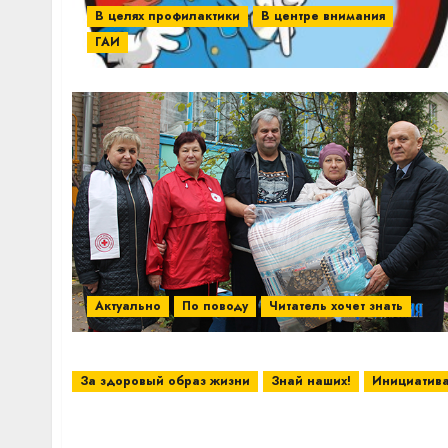
В целях профилактики
В центре внимания
ГАИ
Актуально
По поводу
Читатель хочет знать
За здоровый образ жизни
Знай наших!
Инициатив
Жительница аг. Новка Витебского район
Государственного физкультурно-оздоров