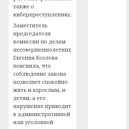
также о
#телефон
киберпреступлениях.
#технологии
Заместитель
председателя
#умер
комиссии по делам
#учёный
несовершеннолетних
Евгения Козлова
#цена
пояснила, что
Брест
соблюдение закона
позволяет спокойно
Китай
жить и взрослым, и
гибель
детям, а его
нарушение приводит
интерьер
к административной
или уголовной
медицина