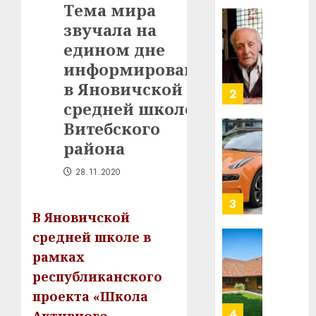
Тема мира
в
звучала на
строит
У
центр
Мінску
едином дне
искусс
120
информирования
интел
гадоў
в Яновичской
таму
2
29.07.202
средней школе
нарадз
Ежы
0
Витебского
Гедро
Автом
района
—
как
пасля
цифро
28.11.2020
абаро
устрой
незал
почем
3
Белару
В Яновичской
прогр
обеспе
средней школе в
27.07.202
станов
Витебс
рамках
важне
0
област
республиканского
механ
за
проекта «Школа
месяц
23.07.202
потер
4