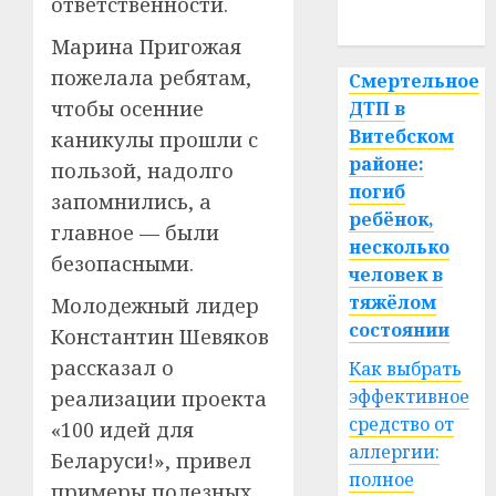
ответственности.
спорт
Марина Пригожая
пожелала ребятам,
Смертельное
чтобы осенние
ДТП в
Витебском
каникулы прошли с
районе:
пользой, надолго
погиб
запомнились, а
ребёнок,
главное — были
несколько
безопасными.
человек в
тяжёлом
Молодежный лидер
состоянии
Константин Шевяков
рассказал о
Как выбрать
эффективное
реализации проекта
средство от
«100 идей для
аллергии:
Беларуси!», привел
полное
примеры полезных