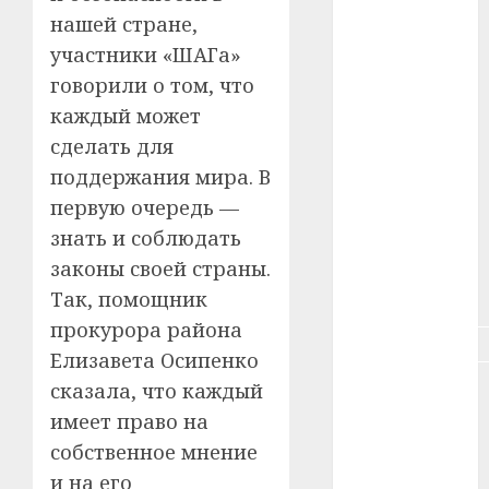
#зарплата
нашей стране,
участники «ШАГа»
#здоровье
говорили о том, что
#ип
каждый может
сделать для
#кража
поддержания мира. В
#кредит
первую очередь —
знать и соблюдать
#курс_валют
законы своей страны.
#налог
Так, помощник
прокурора района
#недвижимость
Елизавета Осипенко
сказала, что каждый
#новости
компаний
имеет право на
собственное мнение
#пенсия
и на его