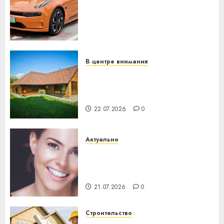
устройство: почему
программное обеспечение
становится важнее
механики
23.07.2026
0
В центре внимания
Витебская область за месяц
потеряла 13 деревень и
хуторов
22.07.2026
0
Актуально
Здоровье зубов каждый
день: почему профилактика
важнее сложного лечения
21.07.2026
0
Строительство