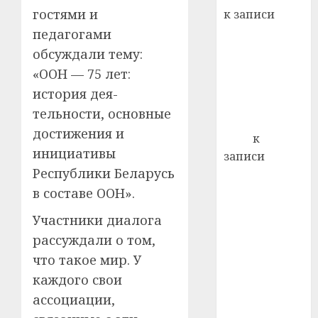
22.07.202
день:
гостями и
к записи
почем
0
5
Ежегодно 1
педагогами
профи
декабря
обсуждали тему:
важне
отмечается
сложн
«ООН — 75 лет:
Всемирный
лечен
история дея­
день борьбы
тельности, основные
21.07.202
со СПИДом
достижения и
0
Егор
к
инициативы
записи
Республики Беларусь
Сладкое дело
по душе —
в составе ООН».
пчеловодство
Участники диалога
— много лет
рассуждали о том,
назад выбрал
что такое мир. У
себе житель
каждого свои
д. Бибиревка
Витебского
ассоциа­ции,
района