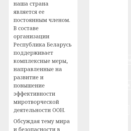
наша страна
#алкоголь
является ее
постоянным членом.
#банк
В составе
#беларусь
организации
Республика Беларусь
#бизнес
поддерживает
#брестская_обла
комплексные меры,
направленные на
#германия
развитие и
#дальнобойщик
повышение
эффективности
#деньга
миротворческой
деятельности ООН.
#долгожитель
Обсуждая тему мира
#животное
и безопасности в