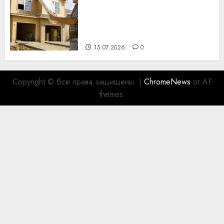
Идеи подарков к
профессиональному
празднику День строителя
для коллег
15.07.2026
0
Copyright © Все права защищены.
|
ChromeNews
от AF
themes.