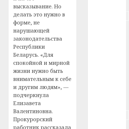
#питание
высказывание. Но
делать это нужно в
#подорожание
форме, не
#польша
нарушающей
законодательства
#путешествие
Республики
#работа
Беларусь. «Для
спокойной и мирной
#россия
жизни нужно быть
#сигарета
внимательным к себе
и другим людям», —
#собака
подчеркнула
#сон
Елизавета
Валентиновна.
#строительство
Прокурорский
работник рассказала
#сша