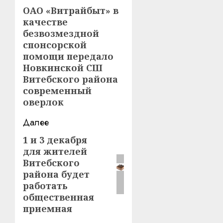
записи
ОАО «Витрайбыт» в
Предыдущая
качестве
запись:
безвозмездной
спонсорской
помощи передало
Новкинской СШ
Витебского района
современный
оверлок
Далее
1 и 3 декабря
Следующая
для жителей
запись:
Витебского
района будет
работать
общественная
приемная