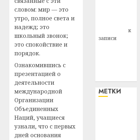
связанные с эти
Владимир
словом: мир — это
Комаров
утро, полное света и
Антонина
надежд; это
Федоровна
к
школьный звонок;
записи
это спокойствие и
Поможем
порядок.
вместе Насте
Питерской
Ознакомившись с
победить
презентацией о
болезнь
деятельности
МЕТКИ
международной
Организации
Объединенных
#blizko
Наций, учащиеся
#tochka
узнали, что с первых
дней основания
#авто