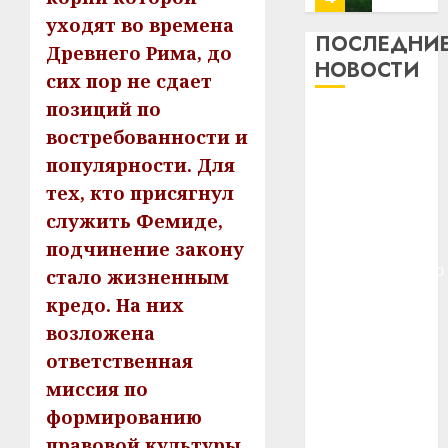
13
0
уходят во времена
дерев
ПОСЛЕДНИ
Древнего Рима, до
и
Здоро
НОВОСТИ
сих пор не сдает
хуторо
зубов
кажды
позиций по
22.07.202
Meta и
день:
востребованности и
BlackRock
почем
0
5
популярности. Для
вложат $14
профи
тех, кто присягнул
важне
млрд в
сложн
Meta
служить Фемиде,
строительство
лечен
и
центра
подчинение закону
BlackR
искусственного
21.07.202
стало жизненным
вложа
интеллекта
кредо. На них
$14
0
1
У Мінску 120
млрд
возложена
гадоў таму
в
ответственная
нарадзіўся
строит
У
миссия по
центр
Ежы Гедройц
Мінску
искусс
формированию
120
—
интел
гадоў
правовой культуры
паслядоўны