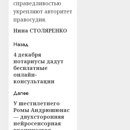
справедливо­стью
укрепляют авторитет
правосудия.
Нина СТОЛЯРЕНКО
Навигация
Назад
записи
4 декабря
Предыдущая
нотариусы дадут
запись:
бесплатные
онлайн-
консультации
Далее
У шестилетнего
Следующая
Ромы Андрюшюнас
запись:
— двухсторонняя
нейросенсорная