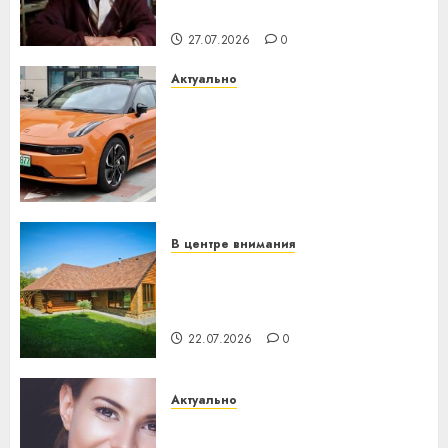
незалежнасці Беларусі
27.07.2026
0
Актуально
Автомобиль как цифровое
устройство: почему
программное обеспечение
становится важнее
механики
23.07.2026
0
В центре внимания
Витебская область за месяц
потеряла 13 деревень и
хуторов
22.07.2026
0
Актуально
Здоровье зубов каждый
день: почему профилактика