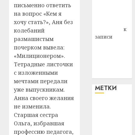
письменно ответить
Владимир
на вопрос «Кем я
Комаров
хочу стать?», Аня без
Антонина
Федоровна
к
колебаний
записи
размашистым
Поможем
почерком вывела:
вместе Насте
«Милиционером».
Питерской
Тетрадные листочки
победить
с изложенными
болезнь
мечтами передали
МЕТКИ
уже выпускникам.
Анна своего желания
#blizko
не изменила.
Старшая сестра
#tochka
Ольга, избравшая
профессию педагога,
#авто