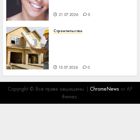
важнее сложного лечения
21.07.2026
0
Строительство
Идеи подарков к
профессиональному
празднику День строителя
для коллег
15.07.2026
0
Copyright © Все права защищены.
|
ChromeNews
от AF
themes.