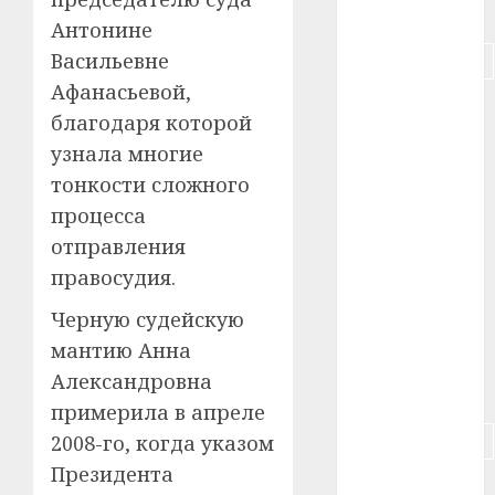
#питание
Антонине
Васильевне
#подорожание
Афанасьевой,
#польша
благодаря которой
узнала многие
#путешествие
тонкости сложного
#работа
процесса
отправления
#россия
правосудия.
#сигарета
Черную судейскую
#собака
мантию Анна
Александровна
#сон
примерила в апреле
#строительство
2008-го, когда указом
Президента
#сша