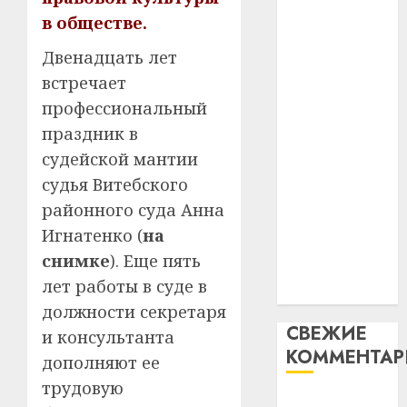
таму
2
абаронца
в обществе.
29.07.202
нарадз
незалежнасці
Ежы
0
Двенадцать лет
Беларусі
Гедро
Автом
встречает
Автомобиль
—
как
профессиональный
как
пасля
цифро
абаро
праздник в
цифровое
устрой
незал
почем
устройство:
3
судейской мантии
Белару
прогр
почему
судья Витебского
обеспе
программное
27.07.202
районного суда Анна
станов
Витебс
обеспечение
важне
Игнатенко (
на
0
област
становится
механ
за
снимке
). Еще пять
важнее
месяц
лет работы в суде в
23.07.202
механики
потер
4
долж­ности секретаря
13
0
СВЕЖИЕ
дерев
и консультанта
КОММЕНТА
и
Здоро
дополняют ее
хуторо
зубов
трудовую
кажды
Вывоз мусора