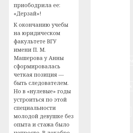
приободрила ее:
#алкоголь
«Дерзай»!
#банк
К окончанию учебы
на юридическом
#беларусь
факультете ВГУ
#бизнес
имени П. М.
Машерова у Анны
#брестская_обла
сформировалась
#германия
четкая позиция —
быть следователем.
#дальнобойщик
Но в «нулевые» годы
#деньга
устроиться по этой
специальности
#долгожитель
молодой девушке без
опыта и стажа было
#животное
непросто. В декабре