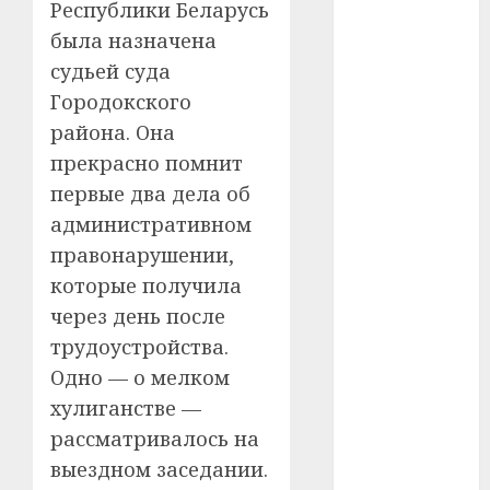
Республики Беларусь
была назначена
#телефон
судьей суда
#технологии
Городокского
района. Она
#умер
прекрасно помнит
#учёный
первые два дела об
административном
#цена
правонарушении,
Брест
которые получила
через день после
Китай
трудоустройства.
гибель
Одно — о мелком
хулиганстве —
интерьер
рассматривалось на
медицина
выездном заседании.