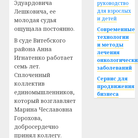
Эдуардовича
руководство
для взрослых
Лешковича, ее
и детей
молодая судья
ощущала постоянно.
Современные
технологии
В суде Витебского
и методы
района Анна
лечения
Игнатенко работает
онкологически
семь лет.
заболеваний
Сплоченный
Сервис для
коллектив
продвижения
единомышленников,
бизнеса
который возглавляет
Марина Чеславовна
Горохова,
добросердечно
принял коллегу.