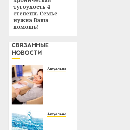
хроническая
тугоухость 4
степени. Семье
нужна Ваша
помощь!
СВЯЗАННЫЕ
НОВОСТИ
Актуально
Что
делать,
если
пробные
тесты
показывают
низкий
Актуально
результат
В
Витебске