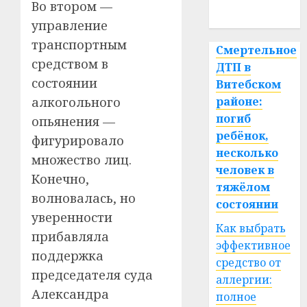
Во втором —
спорт
управление
транспортным
Смертельное
средством в
ДТП в
состоянии
Витебском
алкогольного
районе:
погиб
опьянения —
ребёнок,
фигурировало
несколько
множество лиц.
человек в
Конечно,
тяжёлом
волновалась, но
состоянии
уверенности
Как выбрать
прибавляла
эффективное
поддержка
средство от
председателя суда
аллергии:
Александра
полное