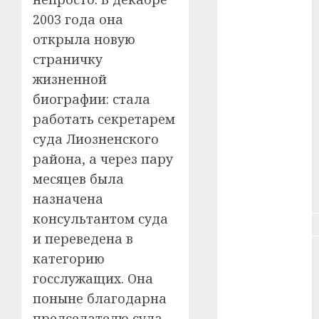
#зарплата
2003 года она
открыла новую
#здоровье
страничку
#ип
жизненной
биографии: стала
#кража
работать секретарем
#кредит
суда Лиозненского
района, а через пару
#курс_валют
месяцев была
#налог
назначена
консультантом суда
#недвижимость
и переведена в
#новости
категорию
компаний
госслужащих. Она
#пенсия
поныне благодарна
председателю суда