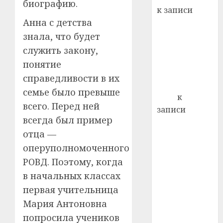
22.07.202
биографию.
день:
к записи
почем
0
5
Анна с детства
Ежегодно 1
профи
декабря
знала, что будет
важне
отмечается
сложн
служить закону,
Всемирный
лечен
понятие
день борьбы
справедливости в их
21.07.202
со СПИДом
семье было превыше
0
Егор
к
всего. Перед ней
записи
всегда был пример
Сладкое дело
отца —
по душе —
пчеловодство
оперуполномоченного
— много лет
РОВД. Поэтому, когда
назад выбрал
в начальных классах
себе житель
первая учительница
д. Бибиревка
Мария Антоновна
Витебского
попросила учеников
района