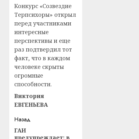
Конкурс «Созвездие
Терпсихоры» открыл
перед участниками
интересные
перспективы и еще
раз подтвердил тот
факт, что в каждом
человеке скрыты
огромные
способности.
Виктория
ЕВГЕНЬЕВА
Навигация
Назад
записи
ГАИ
Предыдущая
предупреждает: в