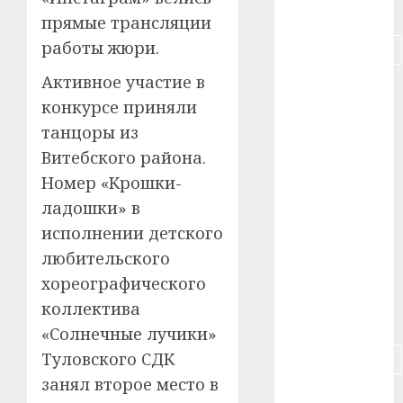
#питание
прямые трансляции
работы жюри.
#подорожание
Активное участие в
#польша
конкурсе приняли
#путешествие
танцоры из
Витебского района.
#работа
Номер «Крошки-
#россия
ладошки» в
исполнении детского
#сигарета
любительского
#собака
хореографического
коллектива
#сон
«Солнечные лучики»
Туловского СДК
#строительство
занял второе место в
#сша