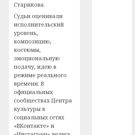
#зарплата
Старикова.
Судьи оценивали
#здоровье
исполнительский
#ип
уровень,
композицию,
#кража
костюмы,
#кредит
эмоциональную
подачу, идею в
#курс_валют
режиме реального
#налог
времени. В
официальных
#недвижимость
сообществах Центра
#новости
культуры в
компаний
социальных сетях
«ВКонтакте» и
#пенсия
«Инстаграм» велись