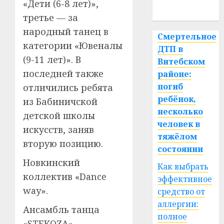
«Дети (6-8 лет)»,
спорт
третье — за
народный танец в
Смертельное
категории «Ювеналы
ДТП в
(9-11 лет)». В
Витебском
последней также
районе:
погиб
отличились ребята
ребёнок,
из Бабиничской
несколько
детской школы
человек в
искусств, заняв
тяжёлом
вторую позицию.
состоянии
Новкинский
Как выбрать
коллектив «Dance
эффективное
way».
средство от
аллергии:
Ансамбль танца
полное
«STEKOZA»