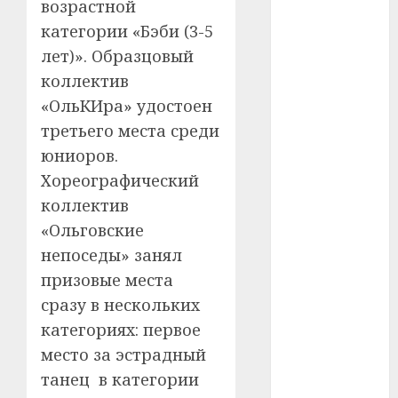
возрастной
категории «Бэби (3-5
#телефон
лет)». Образцовый
#технологии
коллектив
«ОльКИра» удостоен
#умер
третьего места среди
#учёный
юниоров.
Хореографический
#цена
коллектив
Брест
«Ольговские
непоседы» занял
Китай
призовые места
гибель
сразу в нескольких
категориях: первое
интерьер
место за эстрадный
медицина
танец в категории