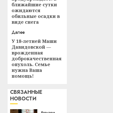
запись:
ближайшие сутки
ожидаются
обильные осадки в
виде снега
Далее
У 18-летней Маши
Следующая
Давидовской —
запись:
врожденная
доброкачественная
опухоль. Семье
нужна Ваша
помощь!
СВЯЗАННЫЕ
НОВОСТИ
Культура