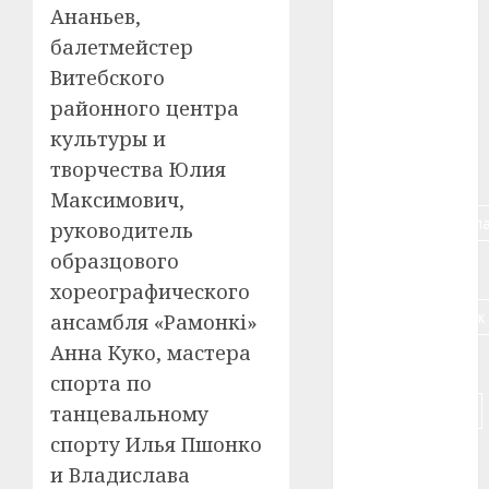
Ананьев,
#алкоголь
балетмейстер
Витебского
#банк
районного центра
#беларусь
культуры и
творчества Юлия
#бизнес
Максимович,
#брестская_обла
руководитель
образцового
#германия
хореографического
#дальнобойщик
ансамбля «Рамонкі»
Анна Куко, мастера
#деньга
спорта по
#долгожитель
танцевальному
спорту Илья Пшонко
#животное
и Владислава