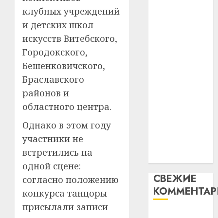
таму
2
клубных учреждений
абаронца
29.07.202
нарадз
незалежнасці
и детских школ
Ежы
0
Беларусі
искусств Витебского,
Гедро
Автом
Автомобиль
—
как
Городокского,
как
пасля
цифро
Бешенковичского,
абаро
цифровое
устрой
Браславского
незал
почем
устройство:
3
Белару
районов и
прогр
почему
обеспе
областного центра.
программное
27.07.202
станов
Витебс
обеспечение
Однако в этом году
важне
0
област
становится
механ
за
участники не
важнее
месяц
встретились на
23.07.202
механики
потер
4
одной сцене:
13
0
СВЕЖИЕ
согласно положению
дерев
КОММЕНТА
и
Здоро
конкурса танцоры
хуторо
зубов
присылали записи
кажды
Вывоз мусора