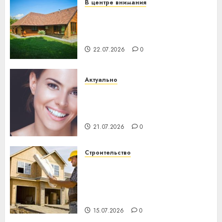
В центре внимания
Витебская область за месяц
потеряла 13 деревень и
хуторов
22.07.2026
0
Актуально
Здоровье зубов каждый
день: почему профилактика
важнее сложного лечения
21.07.2026
0
Строительство
Идеи подарков к
профессиональному
празднику День строителя
для коллег
15.07.2026
0