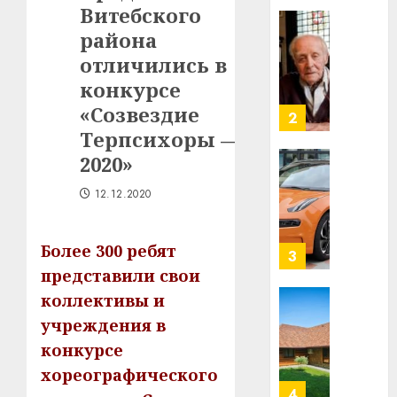
Витебского
в
строит
района
У
центр
Мінску
отличились в
искусс
120
конкурсе
интел
гадоў
«Созвездие
таму
2
29.07.202
нарадз
Терпсихоры —
Ежы
0
2020»
Гедро
Автом
—
как
12.12.2020
пасля
цифро
абаро
устрой
Более 300 ребят
незал
почем
3
Белару
прогр
представили свои
обеспе
коллективы и
27.07.202
станов
Витебс
учреждения в
важне
0
област
конкурсе
механ
за
месяц
хореографического
23.07.202
потер
4