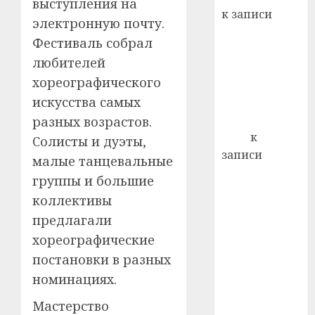
22.07.202
выступления на
день:
к записи
электронную почту.
почем
0
5
Ежегодно 1
профи
Фестиваль собрал
декабря
важне
любителей
отмечается
сложн
хореографического
Всемирный
лечен
искусства самых
день борьбы
21.07.202
со СПИДом
разных возрастов.
0
Егор
к
Солисты и дуэты,
записи
малые танцевальные
Сладкое дело
группы и большие
по душе —
коллективы
пчеловодство
предлагали
— много лет
хореографические
назад выбрал
постановки в разных
себе житель
д. Бибиревка
номинациях.
Витебского
Мастерство
района