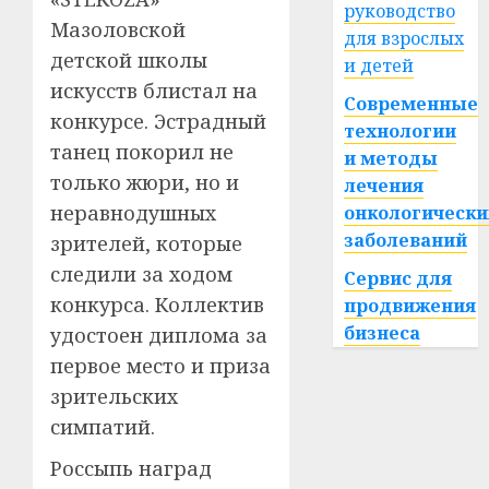
руководство
Мазоловской
для взрослых
детской школы
и детей
искусств блистал на
Современные
конкурсе. Эстрадный
технологии
танец покорил не
и методы
только жюри, но и
лечения
неравнодушных
онкологически
заболеваний
зрителей, которые
следили за ходом
Сервис для
конкурса. Коллектив
продвижения
бизнеса
удостоен диплома за
первое место и приза
зрительских
симпатий.
Россыпь наград