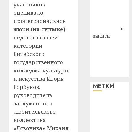
участников
Владимир
оценивало
Комаров
профессиональное
Антонина
Федоровна
к
жюри
(на снимке)
:
записи
педагог высшей
Поможем
категории
вместе Насте
Витебского
Питерской
государственного
победить
колледжа культуры
болезнь
и искусства Игорь
МЕТКИ
Горбунов,
руководитель
заслуженного
#blizko
любительского
#tochka
коллектива
«Лявониха» Михаил
#авто