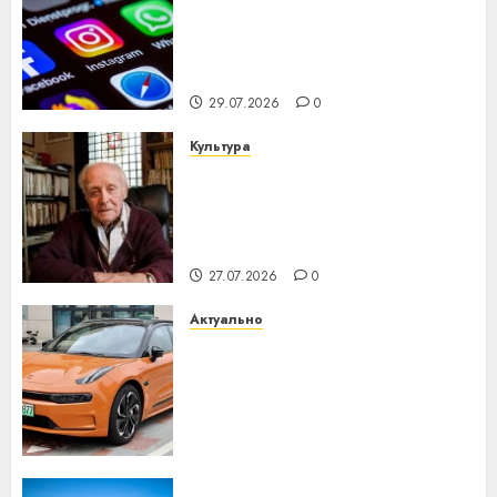
Meta и BlackRock вложат $14
млрд в строительство
центра искусственного
интеллекта
29.07.2026
0
Культура
У Мінску 120 гадоў таму
нарадзіўся Ежы Гедройц —
паслядоўны абаронца
незалежнасці Беларусі
27.07.2026
0
Актуально
Автомобиль как цифровое
устройство: почему
программное обеспечение
становится важнее
механики
23.07.2026
0