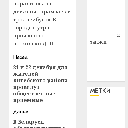
парализовала
района
движение трамваев и
Владимир
троллейбусов. В
Комаров
городе с утра
Антонина
Федоровна
к
произошло
записи
несколько ДТП.
Поможем
Навигация
вместе Насте
Назад
Питерской
записи
21 и 22 декабря для
Предыдущая
победить
жителей
запись:
болезнь
Витебского района
проведут
МЕТКИ
общественные
приемные
#blizko
Далее
#tochka
В Беларуси
Следующая