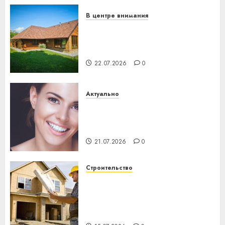
23.07.2026
0
В центре внимания
Витебская область за месяц
потеряла 13 деревень и
хуторов
22.07.2026
0
Актуально
Здоровье зубов каждый
день: почему профилактика
важнее сложного лечения
21.07.2026
0
Строительство
Идеи подарков к
профессиональному
празднику День строителя
для коллег