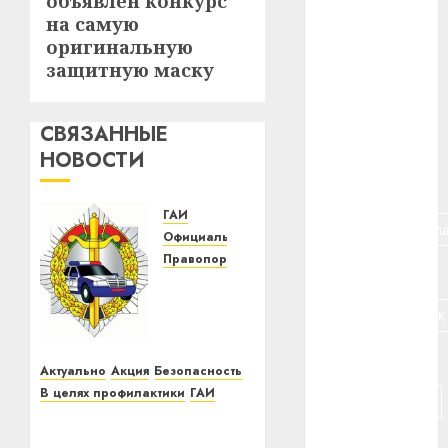
объявлен конкурс
запись:
#авто
на самую
оригинальную
#алкоголь
защитную маску
#банк
СВЯЗАННЫЕ
#беларусь
НОВОСТИ
#бизнес
ГАИ
#брестская_обла
Официально
Правопорядок
#германия
Сотрудники
Госавтоинспекции
#дальнобойщик
Витебского
района
#деньга
проведут
Актуально
Акция
Безопасность
профилактические
В целях профилактики
ГАИ
#долгожитель
мероприятия
18 декабря
с
Госавтоинспекция
#животное