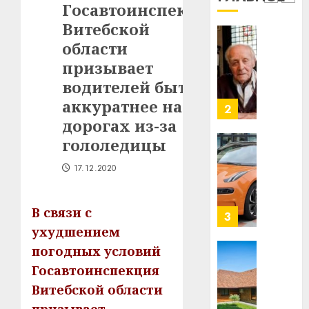
1
Госавтоинспекция
млрд
Витебской
в
строит
области
У
центр
Мінску
призывает
искусс
120
водителей быть
интел
гадоў
аккуратнее на
таму
2
29.07.202
нарадз
дорогах из-за
Ежы
0
гололедицы
Гедро
Автом
—
как
17.12.2020
пасля
цифро
абаро
устрой
В связи с
незал
почем
3
Белару
прогр
ухудшением
обеспе
погодных условий
27.07.202
станов
Витебс
Госавтоинспекция
важне
0
област
Витебской области
механ
за
месяц