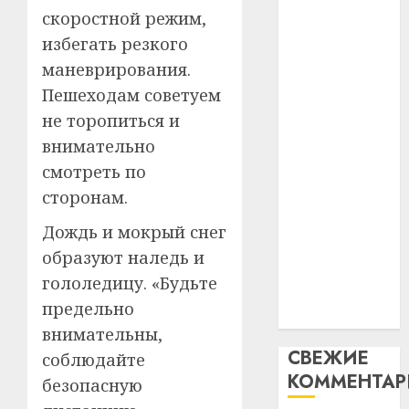
интел
гадоў
скоростной режим,
паслядоўны
таму
2
избегать резкого
абаронца
29.07.202
нарадз
незалежнасці
маневрирования.
Ежы
0
Беларусі
Пешеходам советуем
Гедро
Автом
Автомобиль
—
как
не торопиться и
как
пасля
цифро
внимательно
абаро
цифровое
устрой
смотреть по
незал
почем
устройство:
3
Белару
сторонам.
прогр
почему
обеспе
программное
27.07.202
Дождь и мокрый снег
станов
Витебс
обеспечение
образуют наледь и
важне
0
област
становится
механ
за
гололедицу. «Будьте
важнее
месяц
предельно
23.07.202
механики
потер
4
внимательны,
13
0
СВЕЖИЕ
соблюдайте
дерев
КОММЕНТА
и
Здоро
безопасную
хуторо
зубов