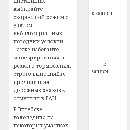
дистанцию,
кажды
Вывоз мусора
22.07.202
выбирайте
день:
к записи
скоростной режим с
почем
0
5
Ежегодно 1
профи
учетом
декабря
важне
неблагоприятных
отмечается
сложн
погодных условий.
Всемирный
лечен
Также избегайте
день борьбы
21.07.202
со СПИДом
маневрирования и
0
Егор
к
резкого торможения,
записи
строго выполняйте
Сладкое дело
предписания
по душе —
дорожных знаков», —
пчеловодство
отметили в ГАИ.
— много лет
назад выбрал
В Витебске
себе житель
гололедица на
д. Бибиревка
некоторых участках
Витебского