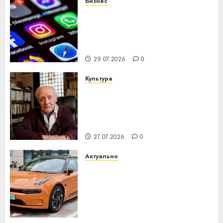
Бизнес
Meta и BlackRock вложат $14
млрд в строительство
центра искусственного
интеллекта
29.07.2026
0
Культура
У Мінску 120 гадоў таму
нарадзіўся Ежы Гедройц —
паслядоўны абаронца
незалежнасці Беларусі
27.07.2026
0
Актуально
Автомобиль как цифровое
устройство: почему
программное обеспечение
становится важнее
механики