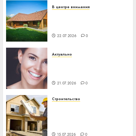
В центре внимания
Витебская область за месяц
потеряла 13 деревень и
хуторов
22.07.2026
0
Актуально
Здоровье зубов каждый
день: почему профилактика
важнее сложного лечения
21.07.2026
0
Строительство
Идеи подарков к
профессиональному
празднику День строителя
для коллег
15.07.2026
0