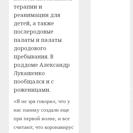
#зарплата
терапии и
реанимации для
#здоровье
детей, а также
#ип
послеродовые
палаты и палаты
#кража
дородового
#кредит
пребывания. В
роддоме Александр
#курс_валют
Лукашенко
#налог
пообщался и с
роженицами.
#недвижимость
«Я не зря говорил, что у
#новости
нас панику создали еще
компаний
при первой волне, и все
#пенсия
считают, что коронавирус