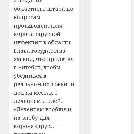
заседании
областного штаба по
#телефон
вопросам
#технологии
противодействия
коронавирусной
#умер
инфекции в области.
#учёный
Глава государства
заявил, что прилетел
#цена
в Витебск, чтобы
Брест
убедиться в
реальном положении
Китай
дел на местах с
лечением людей.
гибель
«Лечением вообще и
интерьер
на злобу дня —
коронавирус», —
медицина