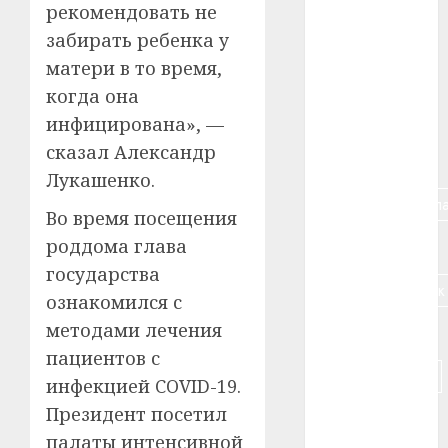
рекомендовать не
#алкоголь
забирать ребенка у
матери в то время,
#банк
когда она
#беларусь
инфицирована», —
сказал Александр
#бизнес
Лукашенко.
#брестская_обла
Во время посещения
роддома глава
#германия
государства
#дальнобойщик
ознакомился с
методами лечения
#деньга
пациентов с
#долгожитель
инфекцией COVID-19.
Президент посетил
#животное
палаты интенсивной