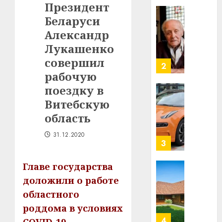
Президент
в
Беларуси
строит
У
центр
Мінску
Александр
искусс
120
Лукашенко
интел
гадоў
совершил
таму
2
29.07.202
рабочую
нарадз
Ежы
0
поездку в
Гедро
Автом
Витебскую
—
как
область
пасля
цифро
абаро
устрой
31.12.2020
незал
почем
3
Белару
прогр
обеспе
Главе государства
27.07.202
станов
Витебс
доложили о работе
важне
0
област
областного
механ
за
роддома в условиях
месяц
23.07.202
потер
4