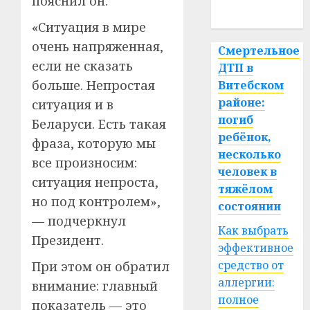
пояснил он.
спорт
«Ситуация в мире
очень напряженная,
Смертельное
если не сказать
ДТП в
больше. Непростая
Витебском
районе:
ситуация и в
погиб
Беларуси. Есть такая
ребёнок,
фраза, которую мы
несколько
все произносим:
человек в
ситуация непроста,
тяжёлом
но под контролем»,
состоянии
— подчеркнул
Как выбрать
Президент.
эффективное
средство от
При этом он обратил
аллергии:
внимание: главный
полное
показатель — это