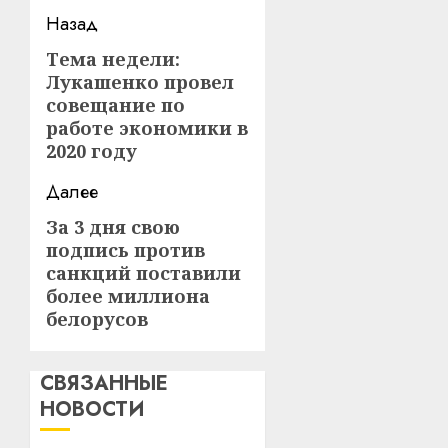
Навигация
Назад
записи
Тема недели:
Предыдущая
Лукашенко провел
запись:
совещание по
работе экономики в
2020 году
Далее
За 3 дня свою
Следующая
подпись против
запись:
санкций поставили
более миллиона
белорусов
СВЯЗАННЫЕ
НОВОСТИ