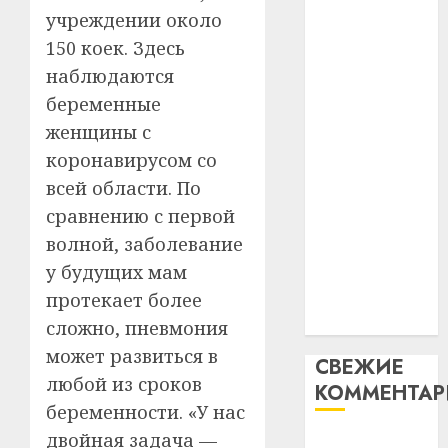
таму
2
учреждении около
абаронца
29.07.202
нарадз
150 коек. Здесь
незалежнасці
Ежы
0
Беларусі
наблюдаются
Гедро
Автом
Автомобиль
—
беременные
как
как
пасля
цифро
женщины с
абаро
цифровое
устрой
коронавирусом со
незал
почем
устройство:
3
всей области. По
Белару
прогр
почему
обеспе
сравнению с первой
программное
27.07.202
станов
Витебс
волной, заболевание
обеспечение
важне
0
област
у будущих мам
становится
механ
за
важнее
протекает более
месяц
23.07.202
механики
потер
сложно, пневмония
4
13
0
может развиться в
СВЕЖИЕ
дерев
любой из сроков
КОММЕНТА
и
Здоро
беременности. «У нас
хуторо
зубов
кажды
двойная задача —
Вывоз мусора