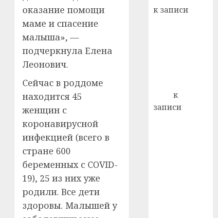
22.07.202
день:
оказание помощи
к записи
почем
0
5
Ежегодно 1
маме и спасение
профи
декабря
малыша», —
важне
отмечается
сложн
подчеркнула Елена
Всемирный
лечен
Леонович.
день борьбы
21.07.202
Сейчас в роддоме
со СПИДом
0
Егор
к
находится 45
записи
женщин с
Сладкое дело
коронавирусной
по душе —
инфекцией (всего в
пчеловодство
стране 600
— много лет
беременных с COVID-
назад выбрал
19), 25 из них уже
себе житель
родили. Все дети
д. Бибиревка
Витебского
здоровы. Малышей у
района