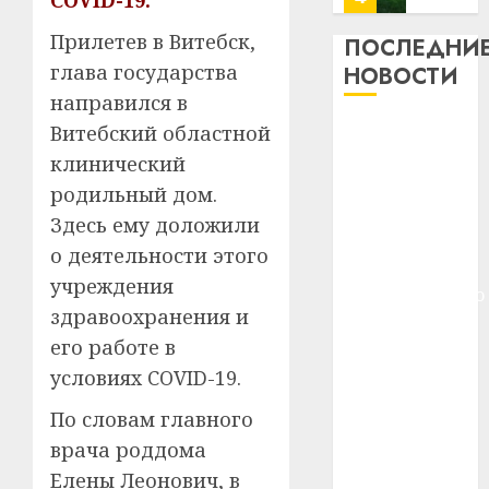
COVID-19.
13
0
Прилетев в Витебск,
дерев
ПОСЛЕДНИ
и
Здоро
глава государства
НОВОСТИ
хуторо
зубов
направился в
кажды
22.07.202
Meta и
Витебский областной
день:
BlackRock
клинический
почем
0
5
вложат $14
профи
родильный дом.
важне
млрд в
Здесь ему доложили
сложн
Meta
строительство
о деятельности этого
лечен
и
центра
учреждения
BlackR
искусственного
21.07.202
вложа
здравоохранения и
интеллекта
$14
0
1
его работе в
У Мінску 120
млрд
условиях COVID-19.
гадоў таму
в
нарадзіўся
строит
У
По словам главного
центр
Ежы Гедройц
Мінску
врача роддома
искусс
120
—
интел
Елены Леонович, в
гадоў
паслядоўны