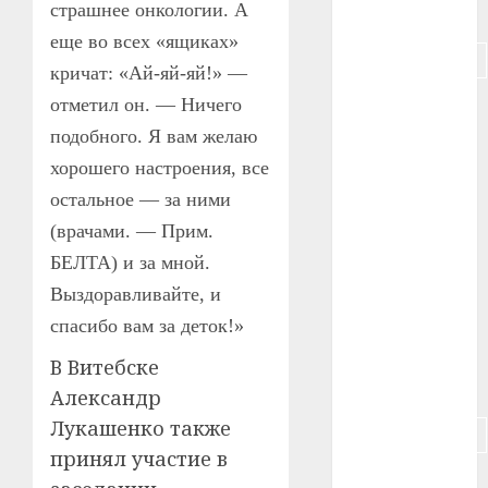
страшнее онкологии. А
#питание
еще во всех «ящиках»
#подорожание
кричат: «Ай-яй-яй!» —
отметил он. — Ничего
#польша
подобного. Я вам желаю
#путешествие
хорошего настроения, все
#работа
остальное — за ними
(врачами. — Прим.
#россия
БЕЛТА) и за мной.
#сигарета
Выздоравливайте, и
спасибо вам за деток!»
#собака
В Витебске
#сон
Александр
Лукашенко также
#строительство
принял участие в
#сша