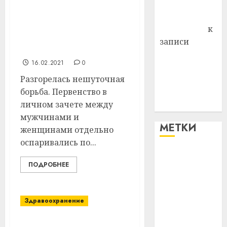
Комаров
Соревнования по
нескольким видам
Антонина
спорта прошли в аг.
Федоровна
к
Новка Витебского
записи
района
Поможем
16.02.2021
0
вместе Насте
Разгорелась нешуточная
Питерской
борьба. Первенство в
победить
личном зачете между
болезнь
мужчинами и
МЕТКИ
женщинами отдельно
оспаривались по...
#blizko
ПОДРОБНЕЕ
#tochka
#авто
Здравоохранение
#алкоголь