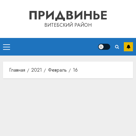
Перейти
ПРИДВИНЬЕ
к
содержимому
ВИТЕБСКИЙ РАЙОН
Основное
меню
Главная
2021
Февраль
16
Автом
как
цифро
устрой
почем
3
прогр
обеспе
станов
Витебс