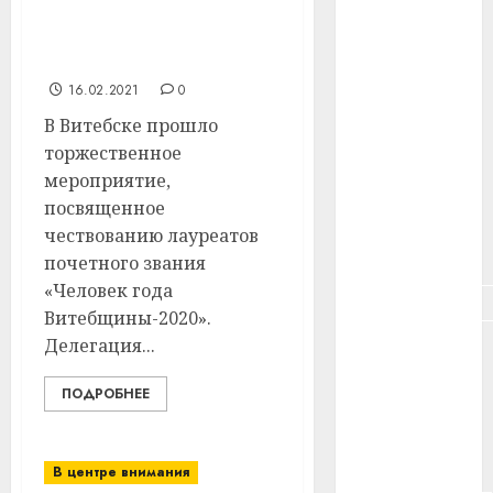
удостоены почетного
#здоровье
звания «Человек года
Витебщины»
#ип
16.02.2021
0
#кража
В Витебске прошло
торжественное
#кредит
мероприятие,
#курс_валют
посвященное
чествованию лауреатов
#налог
почетного звания
«Человек года
#недвижимость
Витебщины-2020».
Делегация...
#новости
компаний
ПОДРОБНЕЕ
#пенсия
#питание
В центре внимания