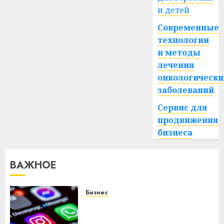
и детей
Современные
технологии
и методы
лечения
онкологически
заболеваний
Сервис для
продвижения
бизнеса
ВАЖНОЕ
Бизнес
Meta и BlackRock вложат $14
млрд в строительство