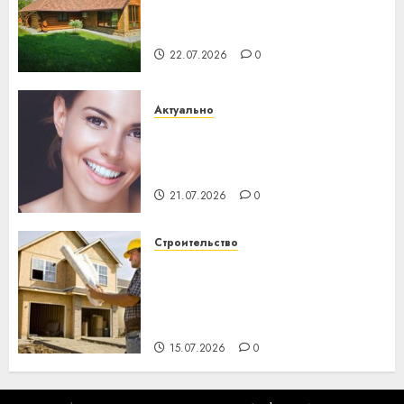
потеряла 13 деревень и
хуторов
22.07.2026
0
Актуально
Здоровье зубов каждый
день: почему профилактика
важнее сложного лечения
21.07.2026
0
Строительство
Идеи подарков к
профессиональному
празднику День строителя
для коллег
15.07.2026
0