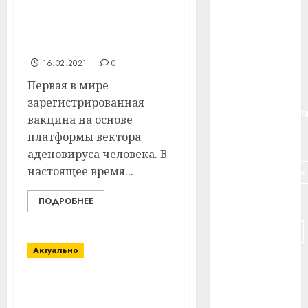
Первая
зарегистрированная
#банк
вакцина против COVID-
19
#беларусь
16.02.2021
0
#бизнес
Первая в мире
зарегистрированная
#брестская_обла
вакцина на основе
платформы вектора
#германия
аденовируса человека. В
настоящее время...
#дальнобойщик
#деньга
ПОДРОБНЕЕ
#долгожитель
Актуально
#животное
Представители
#зарплата
Витебского района