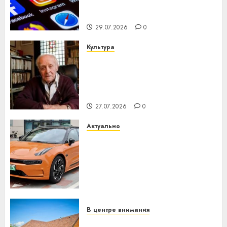
центра искусственного
интеллекта
29.07.2026
0
Культура
У Мінску 120 гадоў таму
нарадзіўся Ежы Гедройц —
паслядоўны абаронца
незалежнасці Беларусі
27.07.2026
0
Актуально
Автомобиль как цифровое
устройство: почему
программное обеспечение
становится важнее
механики
23.07.2026
0
В центре внимания
Витебская область за месяц