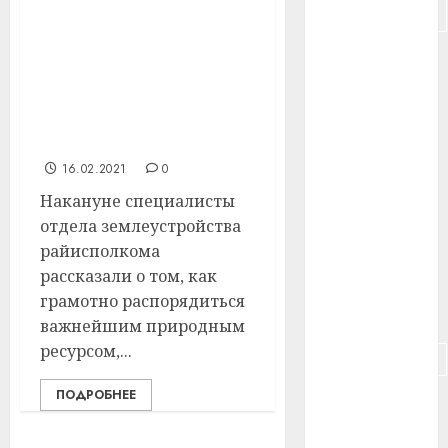
#подорожание
Сегодня —
профессиональный
#польша
праздник работников
землеустроительной и
#путешествие
картографогеодезической
службы
#работа
16.02.2021
0
#россия
Накануне специалисты
отдела землеустройства
#сигарета
райисполкома
#собака
рассказали о том, как
грамотно распорядиться
#сон
важнейшим природным
ресурсом,...
#строительство
ПОДРОБНЕЕ
#сша
#телефон