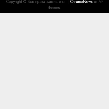
Copyright © Все права защищены.
|
ChromeNews
от AF
themes.