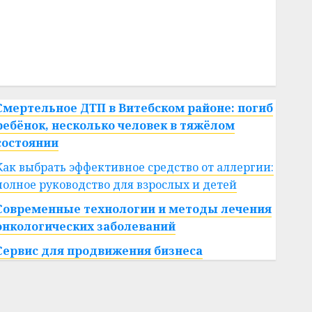
#сша
#телефон
#технологии
#умер
#учёный
#цена
Брест
Китай
гибель
интерьер
медицина
спорт
Смертельное ДТП в Витебском районе: погиб
ребёнок, несколько человек в тяжёлом
состоянии
Как выбрать эффективное средство от аллергии:
полное руководство для взрослых и детей
Современные технологии и методы лечения
онкологических заболеваний
Сервис для продвижения бизнеса