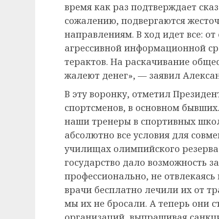
время как раз подтверждает сказ
сожалению, подвергаются жесто
направлениям. В ход идет все: о
агрессивной информационной ср
терактов. На раскачивание обще
жалеют денег», — заявил Алекса
В эту воронку, отметил Президен
спортсменов, в основном бывших.
наши тренеры в спортивных школ
абсолютно все условия для совм
училищах олимпийского резерва 
государство дало возможность з
профессионально, не отвлекаясь
врачи бесплатно лечили их от т
мы их не бросали. А теперь они
организаций, выпрашивая санкц