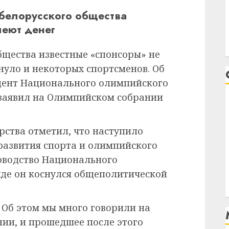
 белорусского общества
леют денег
бщества известные «спонсоры» не
януло и некоторых спортсменов. Об
идент Национального олимпийского
заявил на Олимпийском собрании
рства отметил, что наступило
развития спорта и олимпийского
ководство Национального
жде он коснулся общеполитической
 Об этом мы много говорили на
ии, и прошедшее после этого