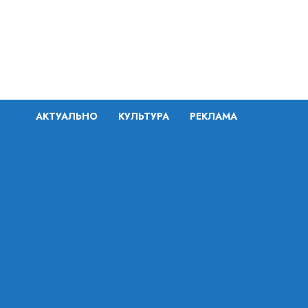
Перейти
к
содержимому
АКТУАЛЬНО
КУЛЬТУРА
РЕКЛАМА