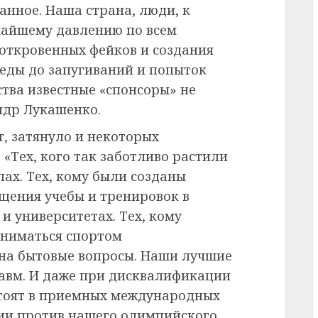
анное. Наша страна, люди, к
чайшему давлению по всем
т откровенных фейков и создания
еды до запугиваний и попыток
ства известные «спонсоры» не
ндр Лукашенко.
т, затянуло и некоторых
 «Тех, кого так заботливо растили
ах. Тех, кому были созданы
ещения учебы и тренировок в
и университетах. Тех, кому
аниматься спортом
 на бытовые вопросы. Наши лучшие
равм. И даже при дисквалификации
 стоят в приемных международных
ии против нашего олимпийского