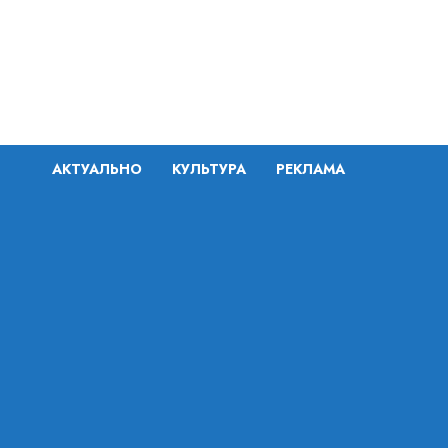
Перейти
к
содержимому
АКТУАЛЬНО
КУЛЬТУРА
РЕКЛАМА