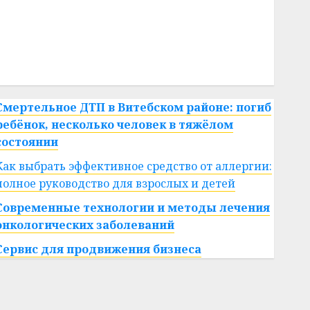
#сша
#телефон
#технологии
#умер
#учёный
#цена
Брест
Китай
гибель
интерьер
медицина
спорт
Смертельное ДТП в Витебском районе: погиб
ребёнок, несколько человек в тяжёлом
состоянии
Как выбрать эффективное средство от аллергии:
полное руководство для взрослых и детей
Современные технологии и методы лечения
онкологических заболеваний
Сервис для продвижения бизнеса