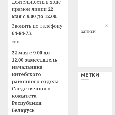
деятельности в ходе
Владимир
прямой линии
22
Комаров
мая с 9.00 до 12.00
.
Антонина
Федоровна
к
Звонить по телефону
записи
64-84-73
.
Поможем
***
вместе Насте
Питерской
22 мая с 9.00 до
победить
12.00
заместитель
болезнь
начальника
Витебского
МЕТКИ
районного отдела
Следственного
#blizko
комитета
#tochka
Республики
Беларусь
#авто