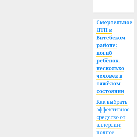
спорт
Смертельное
ДТП в
Витебском
районе:
погиб
ребёнок,
несколько
человек в
тяжёлом
состоянии
Как выбрать
эффективное
средство от
аллергии:
полное