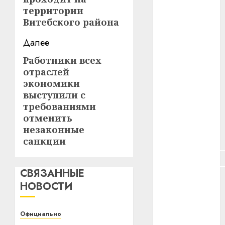
#зарплата
территории
Витебского района
#здоровье
Далее
#ип
Работники всех
Следующая
отраслей
#кража
запись:
экономики
#кредит
выступили с
требованиями
#курс_валют
отменить
незаконные
#налог
санкции
#недвижимость
СВЯЗАННЫЕ
#новости
НОВОСТИ
компаний
#пенсия
Официально