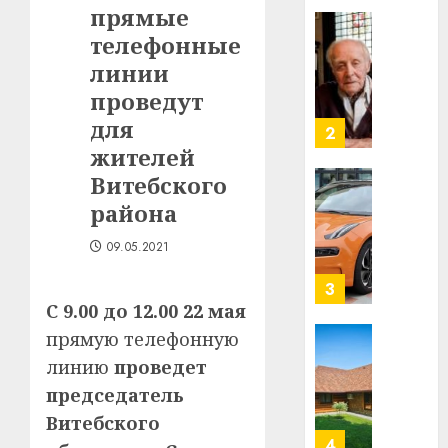
прямые
в
строит
телефонные
У
центр
Мінску
линии
искусс
120
проведут
интел
гадоў
для
таму
2
29.07.202
нарадз
жителей
Ежы
0
Витебского
Гедро
Автом
района
—
как
пасля
цифро
09.05.2021
абаро
устрой
незал
почем
3
Белару
прогр
С 9.00 до 12.00 22 мая
обеспе
прямую телефонную
27.07.202
станов
Витебс
линию
проведет
важне
0
област
председатель
механ
за
месяц
Витебского
23.07.202
потер
4