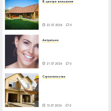
В центре внимания
Витебская область за месяц
потеряла 13 деревень и
хуторов
22.07.2026
0
Актуально
Здоровье зубов каждый
день: почему профилактика
важнее сложного лечения
21.07.2026
0
Строительство
Идеи подарков к
профессиональному
празднику День строителя
для коллег
15.07.2026
0