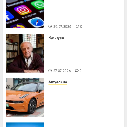
Meta и BlackRock вложат $14
млрд в строительство
центра искусственного
интеллекта
29.07.2026
0
Культура
У Мінску 120 гадоў таму
нарадзіўся Ежы Гедройц —
паслядоўны абаронца
незалежнасці Беларусі
27.07.2026
0
Актуально
Автомобиль как цифровое
устройство: почему
программное обеспечение
становится важнее
механики
23.07.2026
0