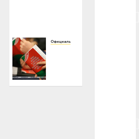
Белорусский
#питание
государственный
университет
#подорожание
транспорта приглашает
на День открытых
#польша
дверей
Официально
#путешествие
01.02.2022
0
Андрей
Мательский
#работа
«Удивительная
активность
#россия
граждан».
Мательский
#сигарета
о
#собака
всенародном
обсуждении
#сон
проекта
Конституции
#строительство
31.01.2022
#сша
0