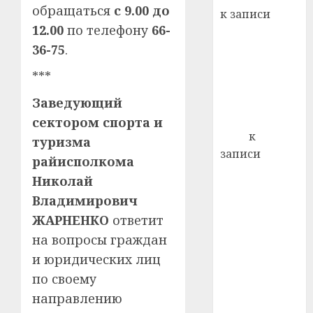
22.07.202
день:
обращаться
с 9.00 до
к записи
почем
0
5
12.00
по телефону
66-
Ежегодно 1
профи
36-75
.
декабря
важне
отмечается
сложн
***
Всемирный
лечен
день борьбы
Заведующий
21.07.202
со СПИДом
сектором спорта и
0
Егор
к
туризма
записи
райисполкома
Сладкое дело
Николай
по душе —
Владимирович
пчеловодство
ЖАРНЕНКО
ответит
— много лет
на вопросы граждан
назад выбрал
и юридических лиц
себе житель
д. Бибиревка
по своему
Витебского
направлению
района