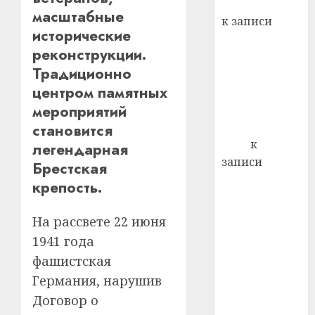
Вывоз мусора
лечен
масштабные
к записи
21.07.202
исторические
Ежегодно 1
реконструкции.
0
декабря
Традиционно
отмечается
центром памятных
Всемирный
мероприятий
день борьбы
со СПИДом
становится
Егор
к
легендарная
записи
Брестская
Сладкое дело
крепость.
по душе —
пчеловодство
На рассвете 22 июня
— много лет
1941 года
назад выбрал
фашистская
себе житель
Германия, нарушив
д. Бибиревка
Договор о
Витебского