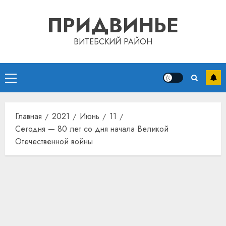
Перейти
ПРИДВИНЬЕ
к
содержимому
ВИТЕБСКИЙ РАЙОН
Основное
меню
Автом
как
Главная
2021
Июнь
11
цифро
Сегодня — 80 лет со дня начала Великой
устрой
Отечественной войны
почем
3
прогр
обеспе
станов
Витебс
важне
област
механ
за
месяц
23.07.202
потер
4