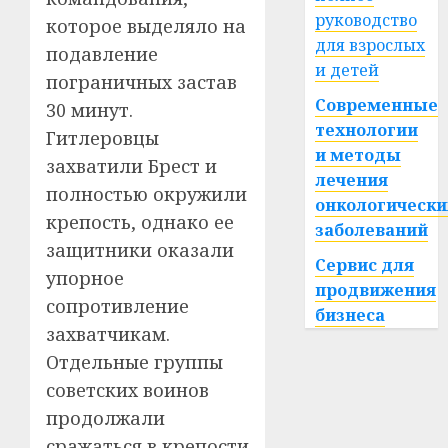
руководство
которое выделяло на
для взрослых
подавление
и детей
пограничных застав
Современные
30 минут.
технологии
Гитлеровцы
и методы
захватили Брест и
лечения
полностью окружили
онкологически
крепость, однако ее
заболеваний
защитники оказали
Сервис для
упорное
продвижения
сопротивление
бизнеса
захватчикам.
Отдельные группы
советских воинов
продолжали
сражаться в крепости