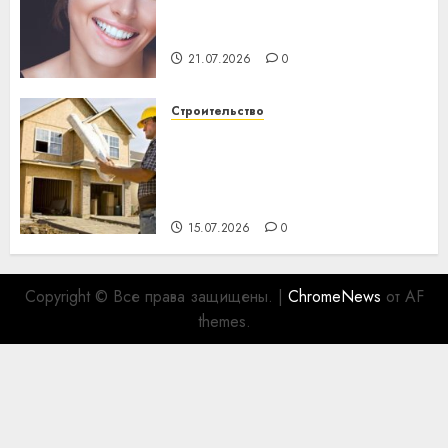
день: почему профилактика
важнее сложного лечения
21.07.2026
0
Строительство
Идеи подарков к
профессиональному
празднику День строителя
для коллег
15.07.2026
0
Copyright © Все права защищены.
|
ChromeNews
от AF
themes.