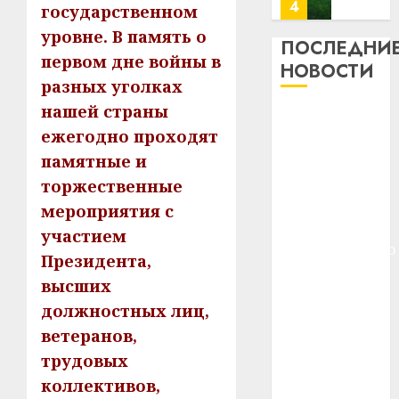
22.07.202
день:
государственном
почем
0
5
уровне. В память о
ПОСЛЕДНИ
профи
первом дне войны в
НОВОСТИ
важне
разных уголках
сложн
Meta
лечен
и
нашей страны
Meta и
BlackR
ежегодно проходят
BlackRock
21.07.202
вложа
памятные и
вложат $14
$14
0
1
млрд в
торжественные
млрд
строительство
в
мероприятия с
центра
строит
У
участием
центр
Мінску
искусственного
Президента,
искусс
120
интеллекта
высших
интел
гадоў
У Мінску 120
таму
должностных лиц,
2
гадоў таму
29.07.202
нарадз
ветеранов,
нарадзіўся
Ежы
0
трудовых
Ежы Гедройц
Гедро
Автом
—
коллективов,
—
как