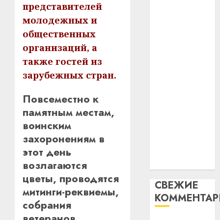
паслядоўны
пасля
цифро
представителей
абаро
устрой
абаронца
молодежных и
незал
почем
незалежнасці
3
общественных
Белару
прогр
Беларусі
организаций, а
обеспе
Автомобиль
27.07.202
станов
Витебс
также гостей из
как
важне
0
област
зарубежных стран.
цифровое
механ
за
устройство:
месяц
Повсеместно к
23.07.202
почему
потер
4
памятным местам,
13
программное
0
воинским
дерев
обеспечение
и
Здоро
захоронениям в
становится
хуторо
зубов
этот день
важнее
кажды
механики
возлагаются
22.07.202
день:
цветы, проводятся
почем
0
5
СВЕЖИЕ
митинги-реквиемы,
профи
КОММЕНТА
важне
собрания
сложн
ветеранов,