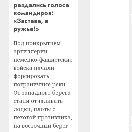
раздались голоса
#питание
командиров:
#подорожание
«Застава, в
ружье!»
#польша
Под прикрытием
#путешествие
артиллерии
#работа
немецко-фашистские
войска начали
#россия
форсировать
#сигарета
пограничные реки.
От западного берега
#собака
стали отчаливать
#сон
лодки, плоты с
пехотой противника,
#строительство
на восточный берег