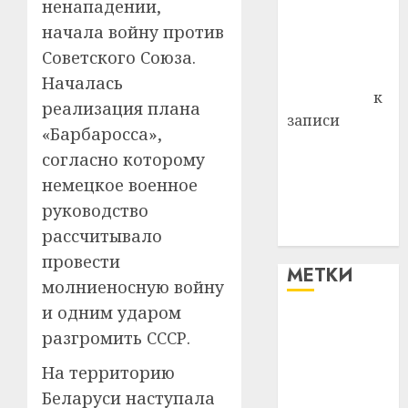
ненападении,
района
Владимир
начала войну против
Комаров
Советского Союза.
Антонина
Началась
Федоровна
к
реализация плана
записи
«Барбаросса»,
Поможем
согласно которому
вместе Насте
немецкое военное
Питерской
руководство
победить
болезнь
рассчитывало
провести
МЕТКИ
молниеносную войну
и одним ударом
#blizko
разгромить СССР.
#tochka
На территорию
Беларуси наступала
#авто