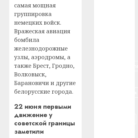
самая мощная
#алкоголь
группировка
немецких войск.
#банк
Вражеская авиация
#беларусь
бомбила
железнодорожные
#бизнес
узлы, аэродромы, а
также Брест, Гродно,
#брестская_обла
Волковыск,
#германия
Барановичи и другие
белорусские города.
#дальнобойщик
22 июня первыми
#деньга
движение у
#долгожитель
советской границы
заметили
#животное