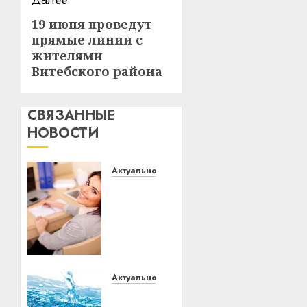
Далее
19 июня проведут
Следующая
прямые линии с
запись:
жителями
Витебского района
СВЯЗАННЫЕ
НОВОСТИ
Актуально
Что
делать,
если
пробные
тесты
показывают
низкий
Актуально
результат
В