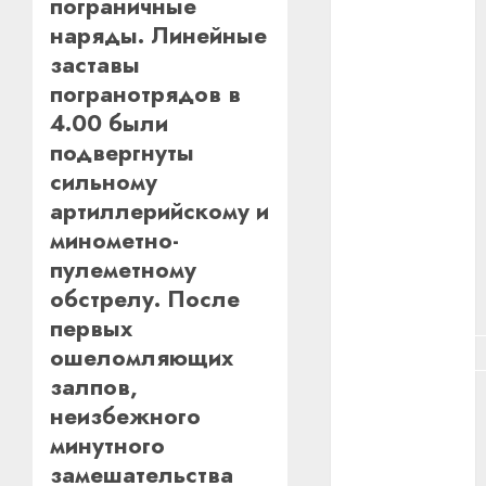
пограничные
#зарплата
наряды. Линейные
заставы
#здоровье
погранотрядов в
4.00 были
#ип
подвергнуты
#кража
сильному
артиллерийскому и
#кредит
минометно-
#курс_валют
пулеметному
обстрелу. После
#налог
первых
#недвижимость
ошеломляющих
залпов,
#новости
неизбежного
компаний
минутного
#пенсия
замешательства