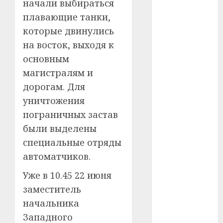
#сша
начали выбираться
плавающие танки,
#телефон
которые двинулись
на восток, выходя к
#технологии
основным
#умер
магистралям и
дорогам. Для
#учёный
уничтожения
#цена
пограничных застав
были выделены
Брест
специальные отряды
Китай
автоматчиков.
гибель
Уже в 10.45 22 июня
заместитель
интерьер
начальника
медицина
Западного