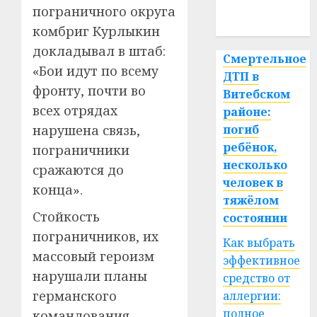
пограничного округа
спорт
комбриг Курлыкин
докладывал в штаб:
Смертельное
«Бои идут по всему
ДТП в
фронту, почти во
Витебском
всех отрядах
районе:
погиб
нарушена связь,
ребёнок,
пограничники
несколько
сражаются до
человек в
конца».
тяжёлом
Стойкость
состоянии
пограничников, их
Как выбрать
массовый героизм
эффективное
нарушали планы
средство от
германского
аллергии:
полное
командования,