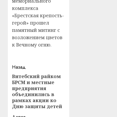
мемориального
комплекса
«Брестская крепость-
герой» прошел
памятный митинг с
возложением цветов
к Вечному огню.
Навигация
Назад
записи
Витебский райком
Предыдущая
БРСМ и местные
запись:
предприятия
объединились в
рамках акции ко
Дню защиты детей