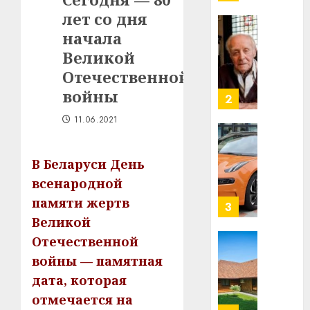
таму
2
лет со дня
29.07.202
нарадз
начала
Ежы
0
Великой
Гедро
Автом
—
как
Отечественной
пасля
цифро
войны
абаро
устрой
незал
почем
3
11.06.2021
Белару
прогр
обеспе
27.07.202
станов
В Беларуси День
Витебс
важне
0
област
всенародной
механ
за
памяти жертв
месяц
23.07.202
Великой
потер
4
13
Отечественной
0
дерев
войны — памятная
и
Здоро
дата, которая
хуторо
зубов
отмечается на
кажды