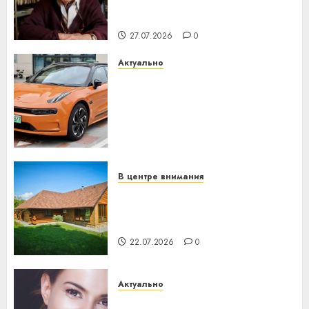
паслядоўны абаронца
незалежнасці Беларусі
27.07.2026
0
Актуально
Автомобиль как цифровое
устройство: почему
программное обеспечение
становится важнее
механики
23.07.2026
0
В центре внимания
Витебская область за месяц
потеряла 13 деревень и
хуторов
22.07.2026
0
Актуально
Здоровье зубов каждый