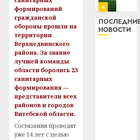
санитарных
23.07.202
потер
4
формирований
13
0
гражданской
дерев
ПОСЛЕДНИ
обороны прошли на
и
Здоро
НОВОСТИ
хуторо
зубов
территории
кажды
Верхнедвинского
22.07.202
Meta и
день:
района. За звание
BlackRock
почем
0
5
лучшей команды
вложат $14
профи
важне
млрд в
области боролись 23
сложн
Meta
строительство
санитарных
лечен
и
центра
формирования —
BlackR
искусственного
21.07.202
представители всех
вложа
интеллекта
$14
0
1
районов и городов
У Мінску 120
млрд
Витебской области.
гадоў таму
в
нарадзіўся
строит
У
Состязания проводят
центр
Ежы Гедройц
Мінску
уже 14 лет с целью
искусс
120
—