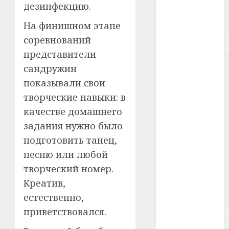
дезинфекцию.
#питание
На финишном этапе
соревнований
#подорожание
представители
#польша
сандружин
показывали свои
#путешествие
творческие навыки: в
#работа
качестве домашнего
задания нужно было
#россия
подготовить танец,
#сигарета
песню или любой
творческий номер.
#собака
Креатив,
#сон
естественно,
приветствовался.
#строительство