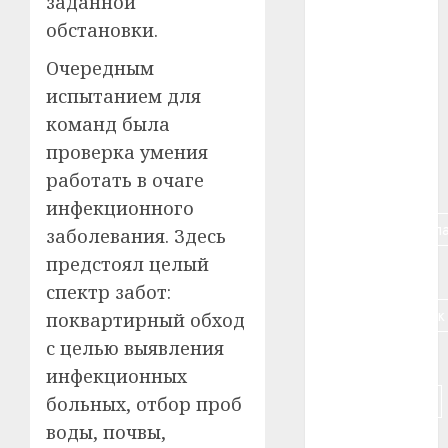
заданной
#авто
обстановки.
#алкоголь
Очередным
испытанием для
#банк
команд была
#беларусь
проверка умения
работать в очаге
#бизнес
инфекционного
#брестская_обла
заболевания. Здесь
предстоял целый
#германия
спектр забот:
#дальнобойщик
поквартирный обход
с целью выявления
#деньга
инфекционных
#долгожитель
больных, отбор проб
воды, почвы,
#животное