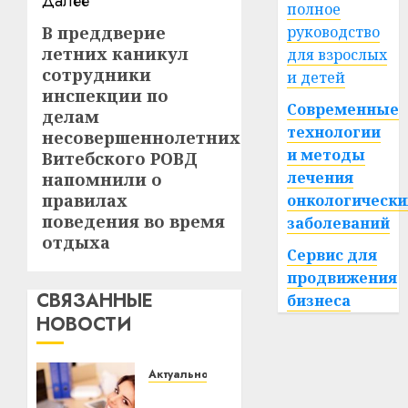
Далее
полное
В преддверие
руководство
Следующая
летних каникул
для взрослых
запись:
сотрудники
и детей
инспекции по
Современные
делам
технологии
несовершеннолетних
и методы
Витебского РОВД
лечения
напомнили о
правилах
онкологически
поведения во время
заболеваний
отдыха
Сервис для
продвижения
СВЯЗАННЫЕ
бизнеса
НОВОСТИ
Актуально
Что