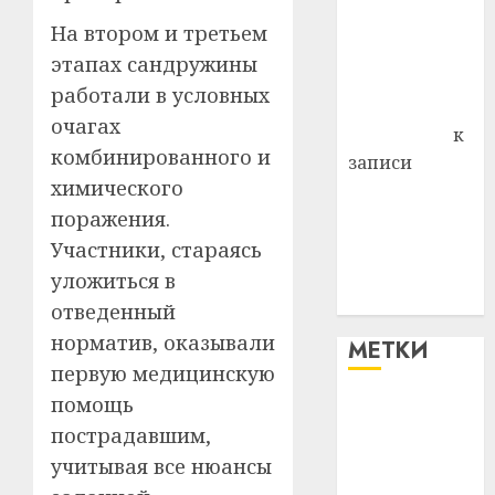
района
На втором и третьем
Владимир
этапах сандружины
Комаров
работали в условных
Антонина
очагах
Федоровна
к
комбинированного и
записи
химического
Поможем
поражения.
вместе Насте
Питерской
Участники, стараясь
победить
уложиться в
болезнь
отведенный
норматив, оказывали
МЕТКИ
первую медицинскую
помощь
#blizko
пострадавшим,
#tochka
учитывая все нюансы