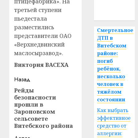
медицина
птицефабрика». На
третьей ступени
спорт
пьедестала
разместились
Смертельное
представители ОАО
ДТП в
«Верхнедвинский
Витебском
маслосырзавод».
районе:
погиб
Виктория ВАСЕХА
ребёнок,
несколько
Навигация
Назад
человек в
записи
Рейды
Предыдущая
тяжёлом
безопасности
запись:
состоянии
прошли в
Как выбрать
Зароновском
эффективное
сельсовете
Витебского района
средство от
аллергии: