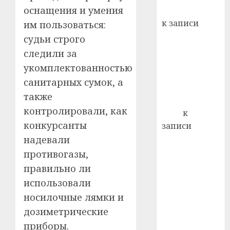
кажды
оснащения и умения
Вывоз мусора
22.07.202
день:
к записи
им пользоваться:
почем
0
5
Ежегодно 1
судьи строго
профи
декабря
важне
следили за
отмечается
сложн
укомплектованностью
Всемирный
лечен
санитарных сумок, а
день борьбы
21.07.202
также
со СПИДом
контролировали, как
0
Егор
к
конкурсанты
записи
Сладкое дело
надевали
по душе —
противогазы,
пчеловодство
правильно ли
— много лет
использовали
назад выбрал
носилочные лямки и
себе житель
дозиметрические
д. Бибиревка
приборы.
Витебского