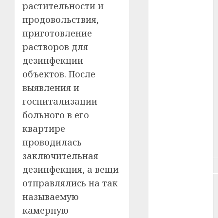
растительности и
#зарплата
продовольствия,
приготовление
#здоровье
растворов для
дезинфекции
#ип
объектов. После
#кража
выявления и
госпитализации
#кредит
больного в его
#курс_валют
квартире
проводилась
#налог
заключительная
#недвижимость
дезинфекция, а вещи
отправлялись на так
#новости
компаний
называемую
камерную
#пенсия