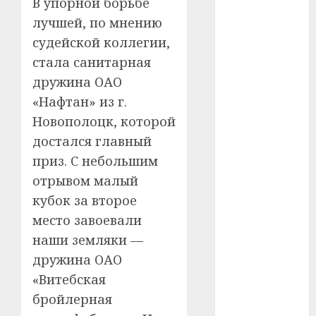
В упорной борьбе
#сша
лучшей, по мнению
судейской коллегии,
#телефон
стала санитарная
#технологии
дружина ОАО
«Нафтан» из г.
#умер
Новополоцк, которой
#учёный
достался главный
приз. С небольшим
#цена
отрывом малый
Брест
кубок за второе
место завоевали
Китай
наши земляки —
гибель
дружина ОАО
«Витебская
интерьер
бройлерная