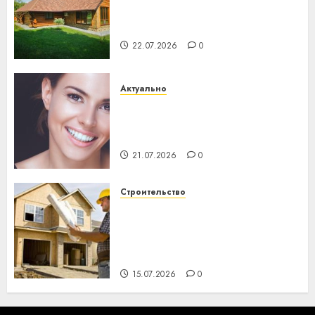
потеряла 13 деревень и
хуторов
22.07.2026
0
Актуально
Здоровье зубов каждый
день: почему профилактика
важнее сложного лечения
21.07.2026
0
Строительство
Идеи подарков к
профессиональному
празднику День строителя
для коллег
15.07.2026
0