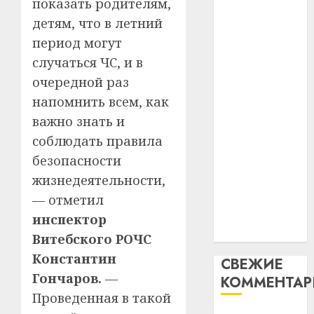
гадоў
показать родителям,
паслядоўны
таму
2
детям, что в летний
абаронца
29.07.202
нарадз
незалежнасці
период могут
Ежы
0
Беларусі
случаться ЧС, и в
Гедро
Автом
Автомобиль
—
как
очередной раз
как
пасля
цифро
напомнить всем, как
абаро
цифровое
устрой
важно знать и
незал
почем
устройство:
3
Белару
соблюдать правила
прогр
почему
обеспе
безопасности
программное
27.07.202
станов
Витебс
жизнедеятельности,
обеспечение
важне
0
област
становится
— отметил
механ
за
важнее
инспектор
месяц
23.07.202
механики
потер
4
Витебского РОЧС
13
0
Константин
СВЕЖИЕ
дерев
Гончаров.
—
КОММЕНТА
и
Здоро
хуторо
Проведенная в такой
зубов
кажды