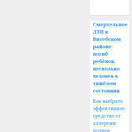
спорт
Смертельное
ДТП в
Витебском
районе:
погиб
ребёнок,
несколько
человек в
тяжёлом
состоянии
Как выбрать
эффективное
средство от
аллергии:
полное