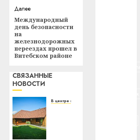
Далее
#алкоголь
Международный
Следующая
#банк
день безопасности
запись:
на
#беларусь
железнодорожных
переездах прошел в
#бизнес
Витебском районе
#брестская_обла
СВЯЗАННЫЕ
#германия
НОВОСТИ
#дальнобойщик
В центре внимания
#деньга
Витебская
область
#долгожитель
за
месяц
#животное
потеряла