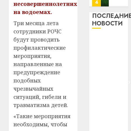
потер
4
несовершеннолетних
13
0
на водоемах.
дерев
ПОСЛЕДНИ
и
Здоро
НОВОСТИ
Три месяца лета
хуторо
зубов
сотрудники РОЧС
кажды
22.07.202
Meta и
будут проводить
день:
BlackRock
почем
0
профилактические
5
вложат $14
профи
мероприятия,
важне
млрд в
направленные на
сложн
Meta
строительство
предупреждение
лечен
и
центра
BlackR
подобных
искусственного
21.07.202
вложа
чрезвычайных
интеллекта
$14
0
1
ситуаций, гибели и
У Мінску 120
млрд
гадоў таму
травматизма детей.
в
нарадзіўся
строит
У
«Такие мероприятия
центр
Ежы Гедройц
Мінску
необходимы, чтобы
искусс
120
—
интел