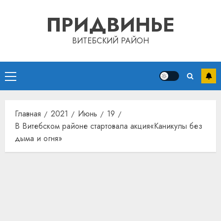
Перейти
ПРИДВИНЬЕ
к
содержимому
ВИТЕБСКИЙ РАЙОН
Основное
меню
Главная
2021
Июнь
19
В Витебском районе стартовала акция«Каникулы без
дыма и огня»
Автом
как
цифро
устрой
почем
3
прогр