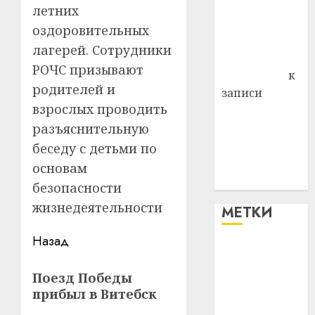
района
летних
Владимир
оздоровительных
Комаров
лагерей. Сотрудники
Антонина
РОЧС призывают
Федоровна
к
родителей и
записи
взрослых проводить
Поможем
разъяснительную
вместе Насте
Питерской
беседу с детьми по
победить
основам
болезнь
безопасности
жизнедеятельности
МЕТКИ
Навигация
Назад
#blizko
записи
Предыдущая
Поезд Победы
#tochka
запись:
прибыл в Витебск
#авто