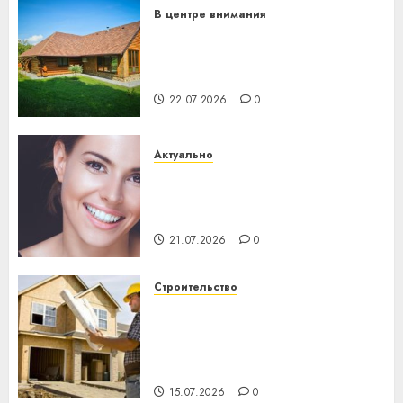
В центре внимания
Витебская область за месяц
потеряла 13 деревень и
хуторов
22.07.2026
0
Актуально
Здоровье зубов каждый
день: почему профилактика
важнее сложного лечения
21.07.2026
0
Строительство
Идеи подарков к
профессиональному
празднику День строителя
для коллег
15.07.2026
0