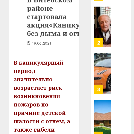
млрд
районе
в
строит
стартовала
У
центр
Мінску
акция«Каникулы
искусс
120
без дыма и огня»
интел
гадоў
таму
2
19.06.2021
29.07.202
нарадз
Ежы
0
Гедро
Автом
В каникулярный
—
как
период
пасля
цифро
значительно
абаро
устрой
возрастает риск
незал
почем
3
Белару
прогр
возникновения
обеспе
пожаров по
27.07.202
станов
Витебс
причине детской
важне
0
област
шалости с огнем, а
механ
за
месяц
также гибели
23.07.202