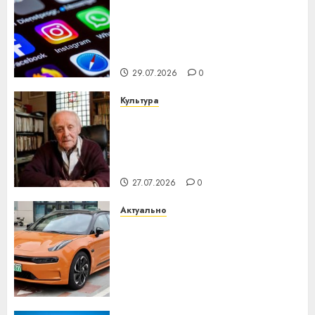
Meta и BlackRock вложат $14
млрд в строительство
центра искусственного
интеллекта
29.07.2026
0
Культура
У Мінску 120 гадоў таму
нарадзіўся Ежы Гедройц —
паслядоўны абаронца
незалежнасці Беларусі
27.07.2026
0
Актуально
Автомобиль как цифровое
устройство: почему
программное обеспечение
становится важнее
механики
23.07.2026
0