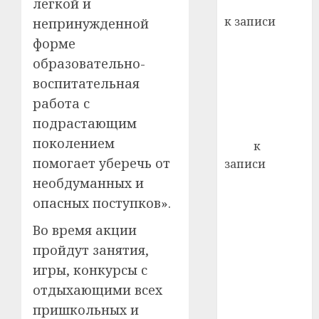
легкой и
Вывоз мусора
22.07.202
день:
к записи
непринужденной
почем
0
5
Ежегодно 1
форме
профи
декабря
важне
образовательно-
отмечается
сложн
воспитательная
Всемирный
лечен
работа с
день борьбы
21.07.202
подрастающим
со СПИДом
поколением
0
Егор
к
помогает уберечь от
записи
Сладкое дело
не­обдуманных и
по душе —
опасных поступков».
пчеловодство
Во время акции
— много лет
пройдут занятия,
назад выбрал
игры, конкурсы с
себе житель
д. Бибиревка
отдыхающими всех
Витебского
пришкольных и