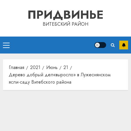
Перейти
ПРИДВИНЬЕ
к
содержимому
ВИТЕБСКИЙ РАЙОН
Основное
меню
Главная
2021
Июнь
21
Дерево добрый дел«выросло» в Лужеснянском
ясли-саду Витебского района
Автом
как
цифро
устрой
почем
3
прогр