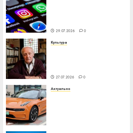
Meta и BlackRock вложат $14
млрд в строительство
центра искусственного
интеллекта
29.07.2026
0
Культура
У Мінску 120 гадоў таму
нарадзіўся Ежы Гедройц —
паслядоўны абаронца
незалежнасці Беларусі
27.07.2026
0
Актуально
Автомобиль как цифровое
устройство: почему
программное обеспечение
становится важнее
механики
23.07.2026
0