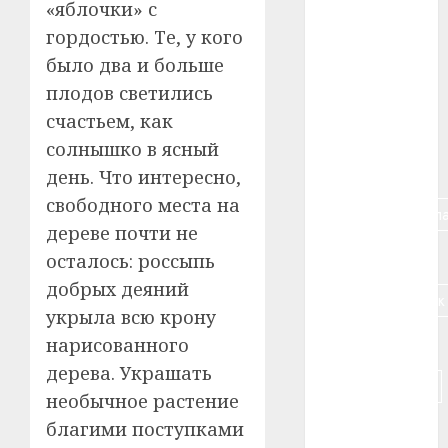
«яблочки» с
гордостью. Те, у кого
#алкоголь
было два и больше
#банк
плодов светились
счастьем, как
#беларусь
солнышко в ясный
#бизнес
день. Что интересно,
свободного места на
#брестская_обла
дереве почти не
#германия
осталось: россыпь
добрых деяний
#дальнобойщик
укрыла всю крону
#деньга
нарисованного
дерева. Украшать
#долгожитель
необычное растение
благими поступками
#животное