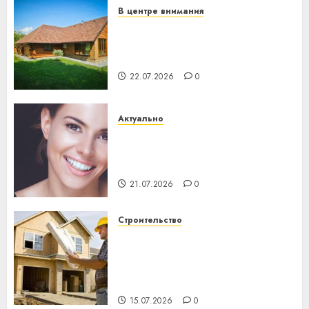
В центре внимания
Витебская область за месяц
потеряла 13 деревень и
хуторов
22.07.2026
0
Актуально
Здоровье зубов каждый
день: почему профилактика
важнее сложного лечения
21.07.2026
0
Строительство
Идеи подарков к
профессиональному
празднику День строителя
для коллег
15.07.2026
0