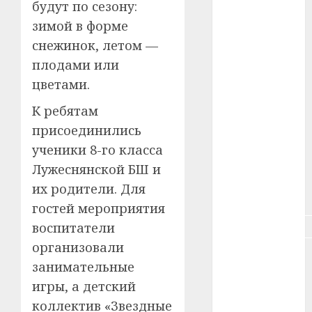
будут по сезону:
#зарплата
зимой в форме
снежинок, летом —
#здоровье
плодами или
#ип
цветами.
#кража
К ребятам
присоединились
#кредит
ученики 8-го класса
#курс_валют
Лужеснянской БШ и
их родители. Для
#налог
гостей мероприятия
#недвижимость
воспитатели
организовали
#новости
занимательные
компаний
игры, а детский
#пенсия
коллектив «Звездные