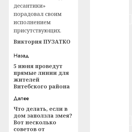
десантики»
#питание
порадовал своим
#подорожание
исполнением
присутствующих.
#польша
Виктория ПУЗАТКО
#путешествие
Навигация
Назад
#работа
записи
5 июня проведут
Предыдущая
#россия
прямые линии для
запись:
жителей
#сигарета
Витебского района
#собака
Далее
#сон
Что делать, если в
Следующая
дом заползла змея?
запись:
#строительство
Вот несколько
советов от