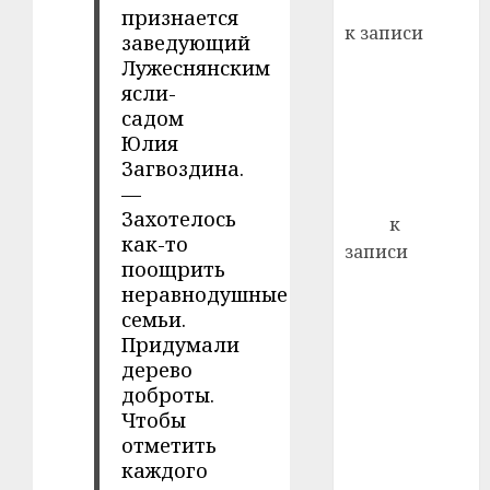
Вывоз мусора
22.07.202
признается
день:
к записи
заведующий
почем
0
5
Ежегодно 1
Лужеснянским
профи
декабря
ясли-
важне
отмечается
садом
сложн
Юлия
Всемирный
лечен
Загвоздина.
день борьбы
21.07.202
—
со СПИДом
Захотелось
0
Егор
к
как-то
записи
поощрить
Сладкое дело
неравнодушные
по душе —
семьи.
пчеловодство
Придумали
— много лет
дерево
назад выбрал
доброты.
себе житель
Чтобы
д. Бибиревка
отметить
каждого
Витебского