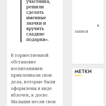
участника,
района
решили
Владимир
сделать
Комаров
именные
Антонина
значки и
Федоровна
к
вручить
записи
сладкие
Поможем
подарки».
вместе Насте
Питерской
В торжественной
победить
болезнь
обстановке
воспитанники
МЕТКИ
приклеивали свои
дела, которые были
#blizko
оформлены в виде
яблочек, к доске.
#tochka
Малыши несли свои
#авто