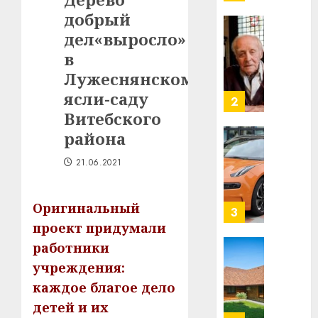
млрд
добрый
в
строит
дел«выросло»
У
центр
Мінску
в
искусс
120
Лужеснянском
интел
гадоў
ясли-саду
таму
2
29.07.202
нарадз
Витебского
Ежы
0
района
Гедро
Автом
—
как
21.06.2021
пасля
цифро
абаро
устрой
Оригинальный
незал
почем
3
Белару
прогр
проект придумали
обеспе
работники
27.07.202
станов
Витебс
учреждения:
важне
0
област
каждое благое дело
механ
за
месяц
детей и их
23.07.202