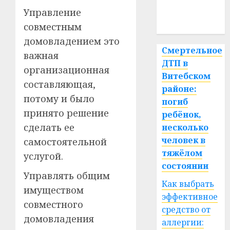
медицина
Управление
спорт
совместным
домовладением это
Смертельное
важная
ДТП в
организационная
Витебском
составляющая,
районе:
потому и было
погиб
принято решение
ребёнок,
сделать ее
несколько
человек в
самостоятельной
тяжёлом
услугой.
состоянии
Управлять общим
Как выбрать
имуществом
эффективное
совместного
средство от
домовладения
аллергии: