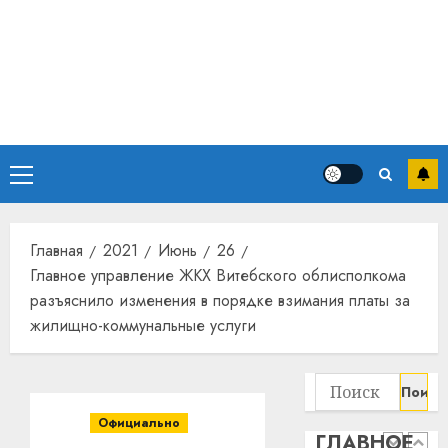
13
дерев
и
Здоро
хуторо
зубов
кажды
22.07.202
день:
почем
0
5
профи
Основное
важне
сложн
меню
Meta
лечен
и
BlackR
Главная
2021
Июнь
26
21.07.202
вложа
Главное управление ЖКХ Витебского облисполкома
$14
0
1
разъяснило изменения в порядке взимания платы за
млрд
жилищно-коммунальные услуги
в
строит
У
центр
Мінску
Найти:
искусс
120
интел
гадоў
Официально
ГЛАВНОЕ
таму