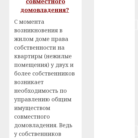
совместного
домовладения?
#питание
С момента
#подорожание
возникновения в
#польша
жилом доме права
собственности на
#путешествие
квартиры (нежилые
#работа
помещения) у двух и
более собственников
#россия
возникает
необходимость по
#сигарета
управлению общим
#собака
имуществом
совместного
#сон
домовладения. Ведь
#строительство
у собственников