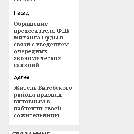
Навигация
Назад
записи
Обращение
Предыдущая
председателя ФПБ
запись:
Михаила Орды в
связи с введением
очередных
экономических
санкций
Далее
Житель Витебского
Следующая
района признан
запись:
виновным в
избиении своей
сожительницы