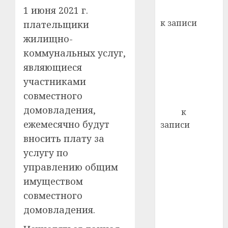
1 июня 2021 г.
Вывоз мусора
21.07.202
к записи
плательщики
0
Ежегодно 1
жилищно-
декабря
коммунальных услуг,
отмечается
являющиеся
Всемирный
участниками
день борьбы
совместного
со СПИДом
домовладения,
Егор
к
ежемесячно будут
записи
Сладкое дело
вносить плату за
по душе —
услугу по
пчеловодство
управлению общим
— много лет
имуществом
назад выбрал
совместного
себе житель
домовладения.
д. Бибиревка
Витебского