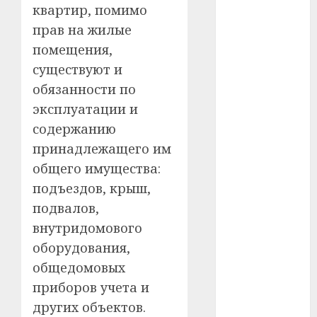
квартир, помимо
#сша
прав на жилые
#телефон
помещения,
существуют и
#технологии
обязанности по
#умер
эксплуатации и
содержанию
#учёный
принадлежащего им
#цена
общего имущества:
подъездов, крыш,
Брест
подвалов,
Китай
внутридомового
оборудования,
гибель
общедомовых
приборов учета и
интерьер
других объектов.