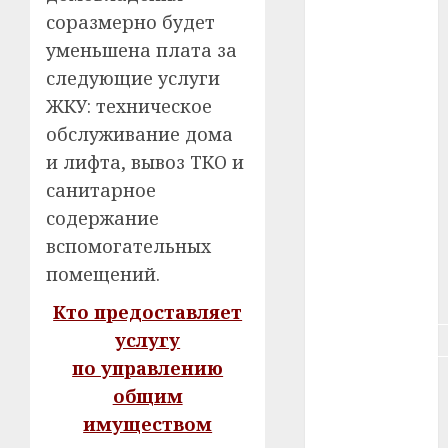
соразмерно будет
#зарплата
уменьшена плата за
следующие услуги
#здоровье
ЖКУ: техническое
#ип
обслуживание дома
и лифта, вывоз ТКО и
#кража
санитарное
#кредит
содержание
вспомогательных
#курс_валют
помещений.
#налог
Кто предоставляет
услугу
#недвижимость
по управлению
#новости
общим
компаний
имуществом
#пенсия