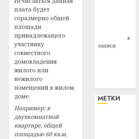
Исчисляться данная
района
плата будет
Владимир
соразмерно общей
Комаров
площади
Антонина
принадлежащего
Федоровна
к
участнику
записи
совместного
Поможем
домовладения
вместе Насте
Питерской
жилого или
победить
нежилого
болезнь
помещений в жилом
доме.
МЕТКИ
Например: в
двухкомнатной
#blizko
квартире, общей
#tochka
площадью 60 кв.м,