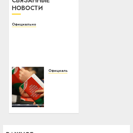
СВЯЗАННЫЕ
НОВОСТИ
Официально
Белорусский
государственный
университет
транспорта приглашает
на День открытых
дверей
Официально
01.02.2022
0
Андрей
Мательский
«Удивительная
активность
граждан».
Мательский
о
всенародном
обсуждении