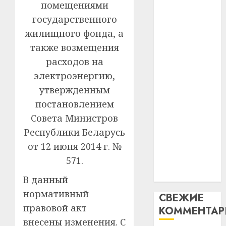
помещениями
абаро
устрой
паслядоўны
незал
государственного
почем
3
абаронца
Белару
прогр
жилищного фонда, а
незалежнасці
обеспе
также возмещения
27.07.202
Беларусі
станов
Витебс
расходов на
Автомобиль
важне
0
област
как
механ
электроэнергию,
за
цифровое
месяц
утвержденным
23.07.202
потер
устройство:
4
постановлением
13
0
почему
Совета Министров
дерев
программное
и
Республики Беларусь
Здоро
обеспечение
хуторо
зубов
от 12 июня 2014 г. №
становится
кажды
571.
22.07.202
важнее
день:
механики
почем
0
5
В данный
профи
нормативный
СВЕЖИЕ
важне
правовой акт
КОММЕНТА
сложн
лечен
внесены изменения. С