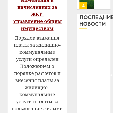
Изменения в
почем
0
5
начислениях за
профи
ЖКУ.
важне
ПОСЛЕДНИ
Управление общим
сложн
Meta
НОВОСТИ
лечен
и
имуществом
BlackR
21.07.202
Meta и
Порядок взимания
вложа
BlackRock
$14
0
платы за жилищно-
1
вложат $14
млрд
коммунальные
в
млрд в
услуги определен
строит
У
строительство
Положением о
центр
Мінску
центра
искусс
120
порядке расчетов и
искусственного
интел
гадоў
внесения платы за
интеллекта
таму
2
29.07.202
жилищно-
У Мінску 120
нарадз
гадоў таму
коммунальные
Ежы
0
нарадзіўся
Гедро
Автом
услуги и платы за
—
Ежы Гедройц
как
пользование жилыми
пасля
цифро
—