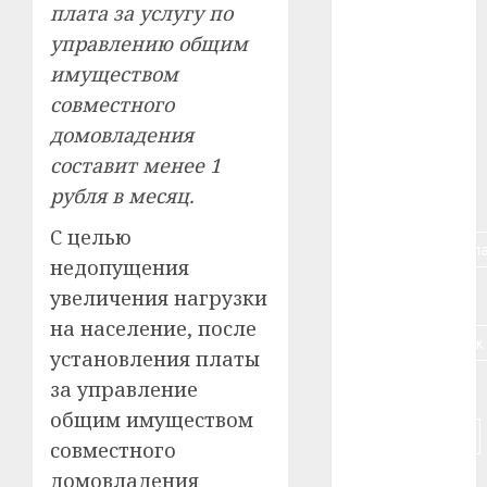
плата за услугу по
#авто
управлению общим
#алкоголь
имуществом
совместного
#банк
домовладения
#беларусь
составит менее 1
рубля в месяц.
#бизнес
С целью
#брестская_обла
недопущения
#германия
увеличения нагрузки
на население, после
#дальнобойщик
установления платы
за управление
#деньга
общим имуществом
#долгожитель
совместного
домовладения
#животное