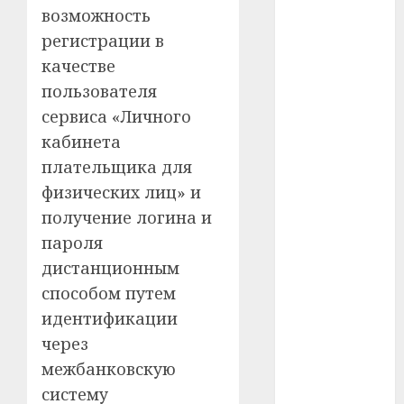
возможность
#телефон
регистрации в
качестве
#технологии
пользователя
#умер
сервиса «Личного
кабинета
#учёный
плательщика для
#цена
физических лиц» и
получение логина и
Брест
пароля
Китай
дистанционным
способом путем
гибель
идентификации
через
интерьер
межбанковскую
медицина
систему