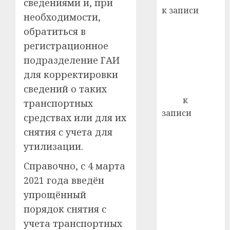
22.07.202
сведениями и, при
день:
к записи
необходимости,
почем
0
5
Ежегодно 1
профи
обратиться в
декабря
важне
регистрационное
отмечается
сложн
подразделение ГАИ
Всемирный
лечен
для корректировки
день борьбы
21.07.202
со СПИДом
сведений о таких
0
Егор
к
транспортных
записи
средствах или для их
Сладкое дело
снятия с учета для
по душе —
утилизации.
пчеловодство
— много лет
Справочно, с 4 марта
назад выбрал
2021 года введён
себе житель
упрощённый
д. Бибиревка
порядок снятия с
Витебского
учета транспортных
района