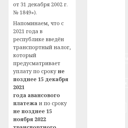
от 31 декабря 2002 г.
#алкоголь
№ 1849»).
#банк
Напоминаем, что с
2021 года в
#беларусь
республике введён
#бизнес
транспортный налог,
который
#брестская_обла
предусматривает
#германия
уплату по сроку
не
позднее 15 декабря
#дальнобойщик
2021
года авансового
#деньга
платежа
и по сроку
#долгожитель
не позднее 15
ноября 2022
#животное
транспортного