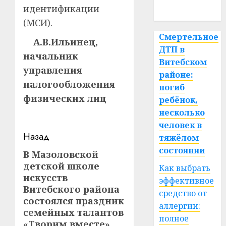
идентификации
спорт
(МСИ).
Смертельное
А.В.Ильинец,
ДТП в
начальник
Витебском
управления
районе:
налогообложения
погиб
физических лиц
ребёнок,
несколько
человек в
Навигация
Назад
тяжёлом
состоянии
записи
В Мазоловской
Предыдущая
детской школе
Как выбрать
запись:
искусств
эффективное
Витебского района
средство от
состоялся праздник
аллергии:
семейных талантов
полное
«Творим вместе»