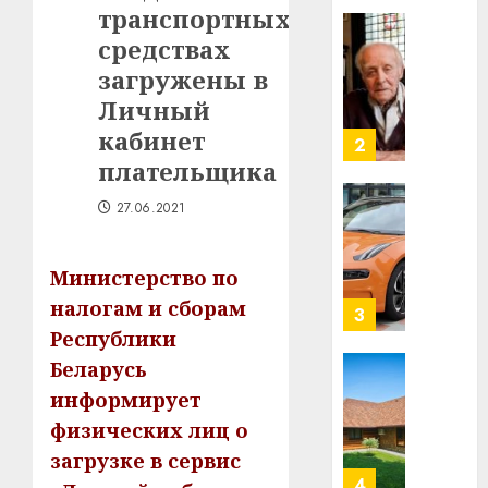
транспортных
в
строит
средствах
У
центр
Мінску
загружены в
искусс
120
Личный
интел
гадоў
кабинет
таму
2
29.07.202
нарадз
плательщика
Ежы
0
27.06.2021
Гедро
Автом
—
как
пасля
цифро
Министерство по
абаро
устрой
налогам и сборам
незал
почем
3
Белару
прогр
Республики
обеспе
Беларусь
27.07.202
станов
Витебс
информирует
важне
0
област
физических лиц о
механ
за
месяц
загрузке в сервис
23.07.202
потер
4