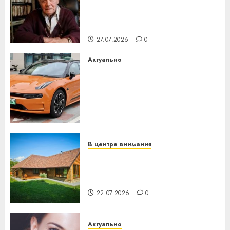
нарадзіўся Ежы Гедройц —
паслядоўны абаронца
незалежнасці Беларусі
27.07.2026
0
Актуально
Автомобиль как цифровое
устройство: почему
программное обеспечение
становится важнее
механики
23.07.2026
0
В центре внимания
Витебская область за месяц
потеряла 13 деревень и
хуторов
22.07.2026
0
Актуально