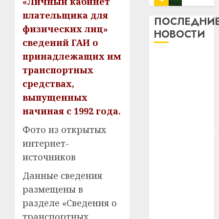
«Личный кабинет
13
0
плательщика для
дерев
ПОСЛЕДНИ
физических лиц»
и
Здоро
НОВОСТИ
хуторо
зубов
сведений ГАИ о
кажды
принадлежащих им
22.07.202
Meta и
день:
транспортных
BlackRock
почем
0
5
средствах,
вложат $14
профи
важне
млрд в
выпущенных
сложн
Meta
строительство
начиная с 1992 года.
лечен
и
центра
BlackR
Фото из открытых
искусственного
21.07.202
вложа
интернет-
интеллекта
$14
0
1
источников
У Мінску 120
млрд
гадоў таму
в
Данные сведения
нарадзіўся
строит
У
размещены в
центр
Ежы Гедройц
Мінску
разделе «Сведения о
искусс
120
—
интел
гадоў
транспортных
паслядоўны