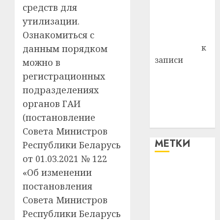
средств для
Владимир
утилизации.
Комаров
Ознакомиться с
Антонина
Федоровна
к
данным порядком
записи
можно в
Поможем
регистрационных
вместе Насте
подразделениях
Питерской
органов ГАИ
победить
(постановление
болезнь
Совета Министров
МЕТКИ
Республики Беларусь
от 01.03.2021 № 122
«Об изменении
#blizko
постановления
#tochka
Совета Министров
Республики Беларусь
#авто