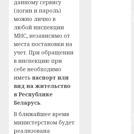
данному сервису
#питание
(логин и пароль)
#подорожание
можно лично в
любой инспекции
#польша
МНС, независимо от
#путешествие
места постановки на
учет. При обращении
#работа
в инспекцию при
#россия
себе необходимо
иметь
паспорт или
#сигарета
вид на жительство
#собака
в Республике
Беларусь
.
#сон
В ближайшее время
#строительство
министерством будет
реализована
#сша