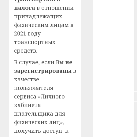
#зарплата
налога
в отношении
принадлежащих
#здоровье
физическим лицам в
#ип
2021 году
транспортных
#кража
средств.
#кредит
В случае, если Вы
не
#курс_валют
зарегистрированы
в
качестве
#налог
пользователя
сервиса «Личного
#недвижимость
кабинета
#новости
плательщика для
компаний
физических лиц»,
#пенсия
получить доступ к