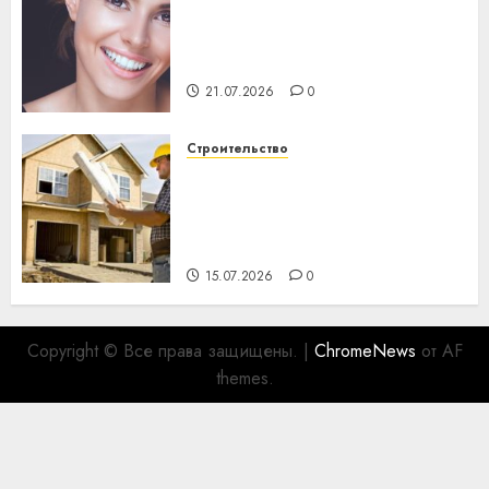
Здоровье зубов каждый
день: почему профилактика
важнее сложного лечения
21.07.2026
0
Строительство
Идеи подарков к
профессиональному
празднику День строителя
для коллег
15.07.2026
0
Copyright © Все права защищены.
|
ChromeNews
от AF
themes.