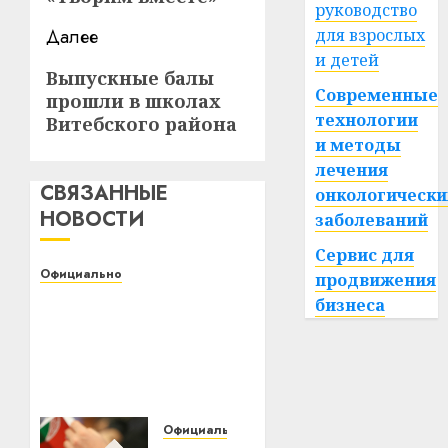
руководство
Далее
для взрослых
и детей
Следующая
Выпускные балы
Современные
прошли в школах
запись:
технологии
Витебского района
и методы
лечения
СВЯЗАННЫЕ
онкологически
НОВОСТИ
заболеваний
Сервис для
Официально
продвижения
Белорусский
бизнеса
государственный
университет
транспорта приглашает
на День открытых
дверей
Официально
01.02.2022
0