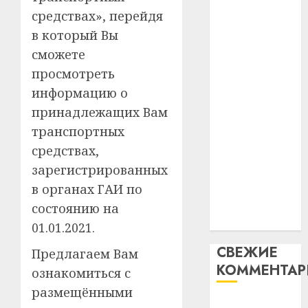
таму
2
средствах», перейдя
абаронца
29.07.202
нарадз
незалежнасці
в который Вы
Ежы
0
Беларусі
сможете
Гедро
Автом
Автомобиль
—
как
просмотреть
как
пасля
цифро
информацию о
абаро
цифровое
устрой
принадлежащих Вам
незал
почем
устройство:
3
Белару
транспортных
прогр
почему
обеспе
средствах,
программное
27.07.202
станов
Витебс
зарегистрированных
обеспечение
важне
0
област
становится
в органах ГАИ по
механ
за
важнее
состоянию на
месяц
23.07.202
механики
потер
4
01.01.2021.
13
0
СВЕЖИЕ
Предлагаем Вам
дерев
КОММЕНТА
и
Здоро
ознакомиться с
хуторо
зубов
размещёнными
кажды
Вывоз мусора