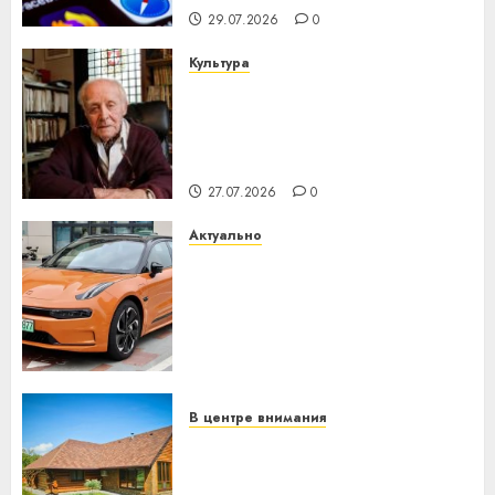
29.07.2026
0
Культура
У Мінску 120 гадоў таму
нарадзіўся Ежы Гедройц —
паслядоўны абаронца
незалежнасці Беларусі
27.07.2026
0
Актуально
Автомобиль как цифровое
устройство: почему
программное обеспечение
становится важнее
механики
23.07.2026
0
В центре внимания
Витебская область за месяц
потеряла 13 деревень и
хуторов