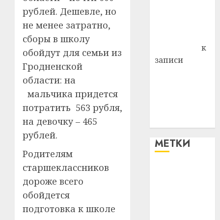
рублей. Дешевле, но
Владимир
Комаров
не менее затратно,
Антонина
сборы в школу
Федоровна
к
обойдут для семьи из
записи
Гродненской
Поможем
области: на
вместе Насте
мальчика придется
Питерской
потратить 563 рубля,
победить
на девочку – 465
болезнь
рублей.
МЕТКИ
Родителям
старшеклассников
#blizko
дороже всего
#tochka
обойдется
подготовка к школе
#авто