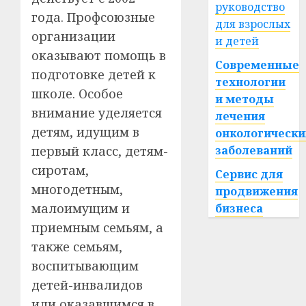
руководство
года. Профсоюзные
для взрослых
организации
и детей
оказывают помощь в
Современные
подготовке детей к
технологии
школе. Особое
и методы
внимание уделяется
лечения
детям, идущим в
онкологически
первый класс, детям-
заболеваний
сиротам,
Сервис для
многодетным,
продвижения
малоимущим и
бизнеса
приемным семьям, а
также семьям,
воспитывающим
детей-инвалидов
или оказавшимся в