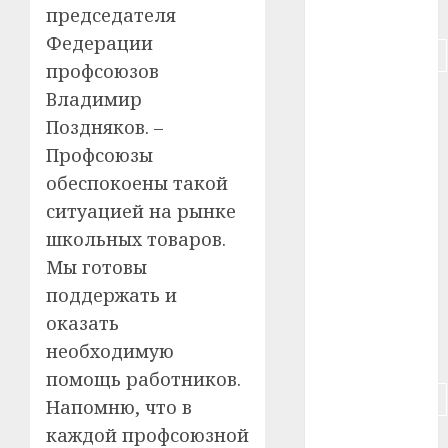
#питание
председателя
Федерации
#подорожание
профсоюзов
#польша
Владимир
Поздняков. –
#путешествие
Профсоюзы
обеспокоены такой
#работа
ситуацией на рынке
#россия
школьных товаров.
Мы готовы
#сигарета
поддержать и
#собака
оказать
необходимую
#сон
помощь работников.
#строительство
Напомню, что в
каждой профсоюзной
#сша