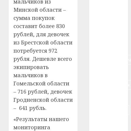
мальчиков из
#алкоголь
Минской области –
сумма покупок
#банк
составит более 830
рублей, для девочек
#беларусь
из Брестской области
#бизнес
потребуется 972
рубля. Дешевле всего
#брестская_обла
экипировать
#германия
мальчиков в
Гомельской области
#дальнобойщик
– 716 рублей, девочек
#деньга
Гродненской области
– 641 рубль.
#долгожитель
«Результаты нашего
#животное
мониторинга