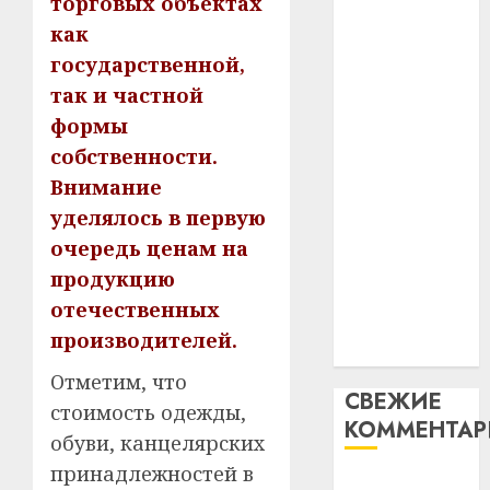
торговых объектах
таму
2
абаронца
29.07.202
как
нарадз
незалежнасці
Ежы
государственной,
0
Беларусі
Гедро
Автом
так и частной
Автомобиль
—
как
формы
как
пасля
цифро
собственности.
абаро
цифровое
устрой
незал
почем
Внимание
устройство:
3
Белару
прогр
почему
уделялось в первую
обеспе
программное
очередь ценам на
27.07.202
станов
Витебс
обеспечение
продукцию
важне
0
област
становится
механ
за
отечественных
важнее
месяц
производителей.
23.07.202
механики
потер
4
13
Отметим, что
0
СВЕЖИЕ
дерев
стоимость одежды,
КОММЕНТА
и
Здоро
обуви, канцелярских
хуторо
зубов
принадлежностей в
кажды
Вывоз мусора