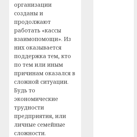
организации
#телефон
созданы и
продолжают
#технологии
работать «кассы
#умер
взаимопомощи». Из
них оказывается
#учёный
поддержка тем, кто
#цена
по тем или иным
причинам оказался в
Брест
сложной ситуации.
Будь то
Китай
экономические
гибель
трудности
предприятия, или
интерьер
личные семейные
медицина
сложности.