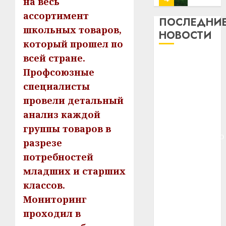
на весь
13
0
ассортимент
дерев
ПОСЛЕДНИ
школьных товаров,
и
Здоро
НОВОСТИ
хуторо
зубов
который прошел по
кажды
всей стране.
22.07.202
Meta и
день:
Профсоюзные
BlackRock
почем
0
5
специалисты
вложат $14
профи
важне
млрд в
провели детальный
сложн
Meta
строительство
анализ каждой
лечен
и
центра
группы товаров в
BlackR
искусственного
21.07.202
разрезе
вложа
интеллекта
$14
0
1
потребностей
У Мінску 120
млрд
младших и старших
гадоў таму
в
классов.
нарадзіўся
строит
У
центр
Мониторинг
Ежы Гедройц
Мінску
искусс
120
—
проходил в
интел
гадоў
паслядоўны