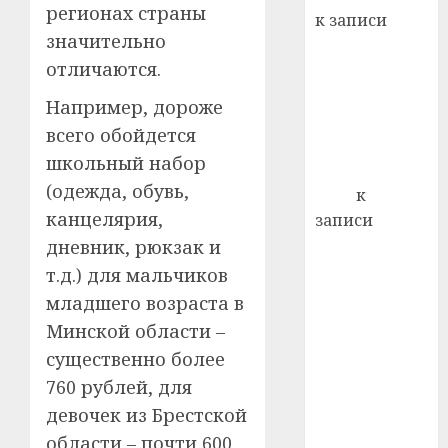
22.07.202
день:
регионах страны
к записи
почем
0
5
значительно
Ежегодно 1
профи
отличаются.
декабря
важне
отмечается
сложн
Например, дороже
Всемирный
лечен
всего обойдется
день борьбы
21.07.202
школьный набор
со СПИДом
(одежда, обувь,
0
Егор
к
канцелярия,
записи
Сладкое дело
дневник, рюкзак и
по душе —
т.д.) для мальчиков
пчеловодство
младшего возраста в
— много лет
Минской области –
назад выбрал
существенно более
себе житель
760 рублей, для
д. Бибиревка
девочек из Брестской
Витебского
области – почти 600
района