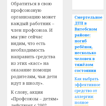
Обратиться в свою
спорт
профсоюзную
организацию может
Смертельное
каждый работник –
ДТП в
Витебском
член профсоюза. И
районе:
мы уже сейчас
погиб
видим, что есть
ребёнок,
необходимость
несколько
направить средства
человек в
из этих «касс» на
тяжёлом
оказание помощи
состоянии
родителям, чьи дети
Как выбрать
идут в школу».
эффективное
средство от
К слову, акция
аллергии:
«Профсоюзы – детям»
полное
действует с 2002