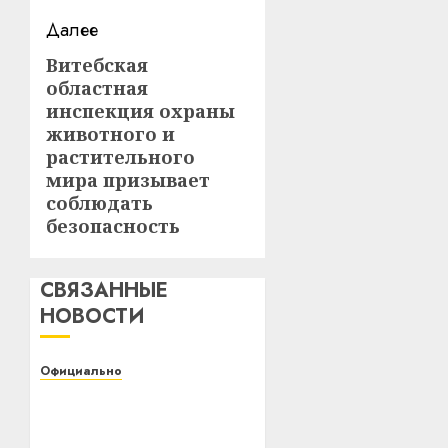
Далее
Витебская
Следующая
областная
запись:
инспекция охраны
животного и
растительного
мира призывает
соблюдать
безопасность
СВЯЗАННЫЕ
НОВОСТИ
Официально
Белорусский
государственный
университет