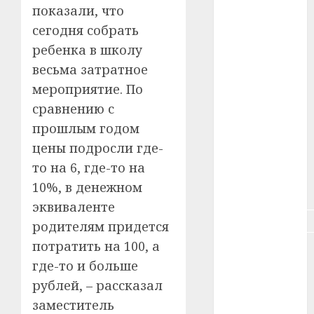
#зарплата
показали, что
сегодня собрать
#здоровье
ребенка в школу
весьма затратное
#ип
мероприятие. По
#кража
сравнению с
прошлым годом
#кредит
цены подросли где-
#курс_валют
то на 6, где-то на
10%, в денежном
#налог
эквиваленте
#недвижимость
родителям придется
потратить на 100, а
#новости
компаний
где-то и больше
рублей, – рассказал
#пенсия
заместитель