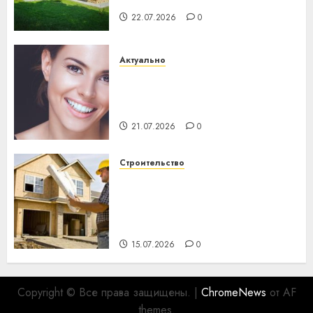
22.07.2026
0
Актуально
Здоровье зубов каждый
день: почему профилактика
важнее сложного лечения
21.07.2026
0
Строительство
Идеи подарков к
профессиональному
празднику День строителя
для коллег
15.07.2026
0
Copyright © Все права защищены.
|
ChromeNews
от AF
themes.