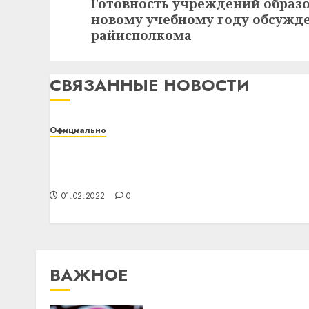
Следующая
Готовность учреждений образо
новому учебному году обсужд
запись:
райисполкома
СВЯЗАННЫЕ НОВОСТИ
Официально
Белорусский государственный
университет транспорта приглашает на
День открытых дверей
01.02.2022
0
ВАЖНОЕ