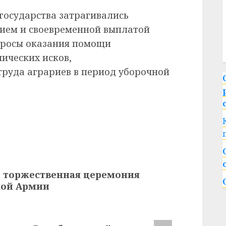
 государства затрагивались
нием и своевременной выплатой
просы оказания помощи
ических исков,
труда аграриев в период уборочной
ь торжественная церемония
ной Армии