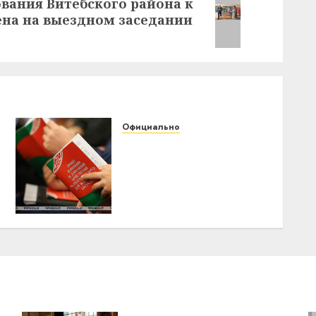
вания Витебского района к
ена на выездном заседании
Официально
Андрей Мательский
«Удивительная
активность граждан».
Мательский о
всенародном
обсуждении проекта
Конституции
31.01.2022
0