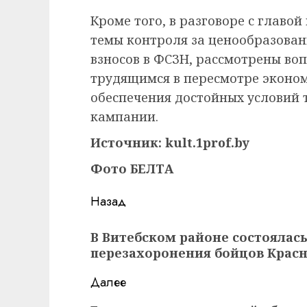
Кроме того, в разговоре с главой
темы контроля за ценообразова
взносов в ФСЗН, рассмотрены во
трудящимся в пересмотре эконом
обеспечения достойных условий 
кампании.
Источник: kult.1prof.by
Фото БЕЛТА
Навигация
Назад
записи
Предыдущая
В Витебском районе состоялас
запись:
перезахоронения бойцов Крас
Далее