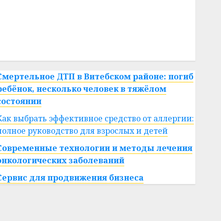
#сша
#телефон
#технологии
#умер
#учёный
#цена
Брест
Китай
гибель
интерьер
медицина
спорт
Смертельное ДТП в Витебском районе: погиб
ребёнок, несколько человек в тяжёлом
состоянии
Как выбрать эффективное средство от аллергии:
полное руководство для взрослых и детей
Современные технологии и методы лечения
онкологических заболеваний
Сервис для продвижения бизнеса