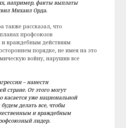
х, например, факты выплаты
явил Михаил Орда.
 также рассказал, что
планах профсоюзов
 и враждебным действиям
остороннем порядке, не имея на это
омическую войну, нарушив все
грессии – нанести
 стране. От этого могут
то касается уже национальной
 будем делать все, чтобы
ужественным и враждебным
профсоюзный лидер.