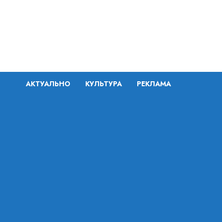
Перейти
к
содержимому
АКТУАЛЬНО
КУЛЬТУРА
РЕКЛАМА