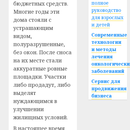
полное
бюджетных средств.
руководство
Многие годы эти
для взрослых
дома стояли с
и детей
устрашающим
Современные
видом,
технологии
полуразрушенные,
и методы
без окон. После сноса
лечения
на их месте стали
онкологически
аккуратные ровные
заболеваний
площадки. Участки
Сервис для
либо продадут, либо
продвижения
выделят
бизнеса
нуждающимся в
улучшении
жилищных условий.
В настоящее время