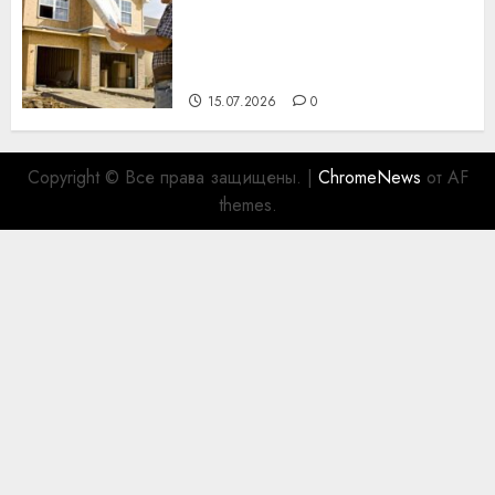
Идеи подарков к
профессиональному
празднику День строителя
для коллег
15.07.2026
0
Copyright © Все права защищены.
|
ChromeNews
от AF
themes.