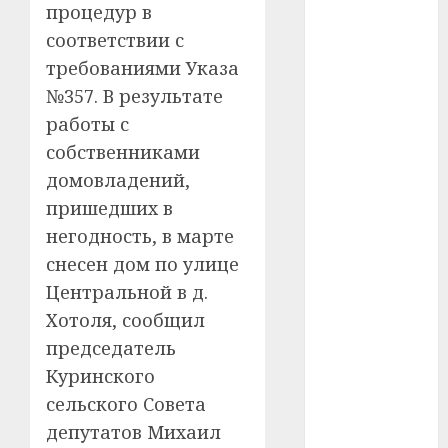
процедур в
#сша
соответствии с
#телефон
требованиями Указа
№357. В результате
#технологии
работы с
#умер
собственниками
домовладений,
#учёный
пришедших в
#цена
негодность, в марте
снесен дом по улице
Брест
Центральной в д.
Хотоля, сообщил
Китай
председатель
гибель
Куринского
сельского Совета
интерьер
депутатов Михаил