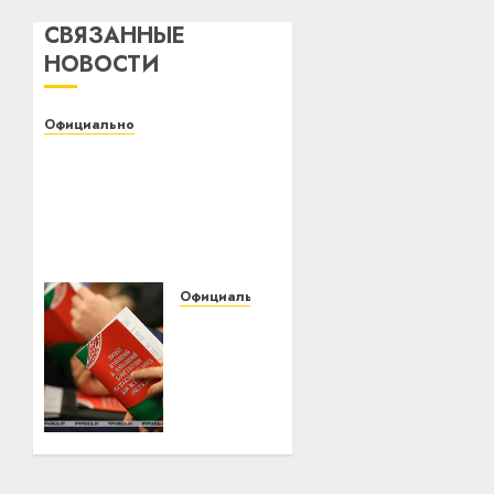
СВЯЗАННЫЕ
НОВОСТИ
Официально
Белорусский
государственный
университет
транспорта приглашает
на День открытых
дверей
Официально
01.02.2022
0
Андрей
Мательский
«Удивительная
активность
граждан».
Мательский
о