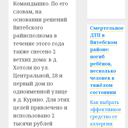
медицина
Командышко. По его
словам, на
спорт
основании решений
Витебского
Смертельное
ДТП в
райисполкома в
Витебском
течение этого года
районе:
также снесено 2
погиб
ветхих дома: в д.
ребёнок,
Хотоля по ул.
несколько
Центральной, 28 и
человек в
первый дом по
тяжёлом
одноименной улице
состоянии
в д. Курино. Для этих
Как выбрать
целей привлечено и
эффективное
использовано 2
средство от
тысячи рублей
аллергии: