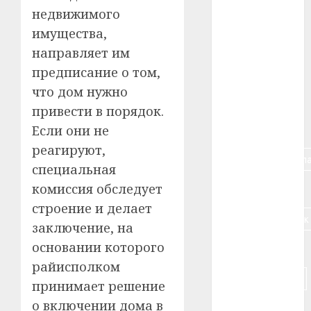
#авто
недвижимого
имущества,
#алкоголь
направляет им
#банк
предписание о том,
что дом нужно
#беларусь
привести в порядок.
#бизнес
Если они не
реагируют,
#брестская_обла
специальная
комиссия обследует
#германия
строение и делает
#дальнобойщик
заключение, на
основании которого
#деньга
райисполком
#долгожитель
принимает решение
о включении дома в
#животное