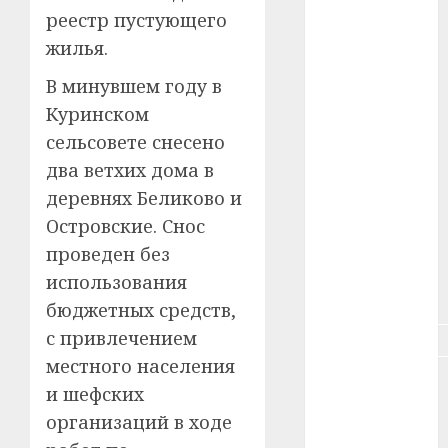
реестр пустующего
#зарплата
жилья.
#здоровье
В минувшем году в
Куринском
#ип
сельсовете снесено
#кража
два ветхих дома в
деревнях Беликово и
#кредит
Островские. Снос
проведен без
#курс_валют
использования
#налог
бюджетных средств,
с привлечением
#недвижимость
местного населения
#новости
и шефских
компаний
организаций в ходе
#пенсия