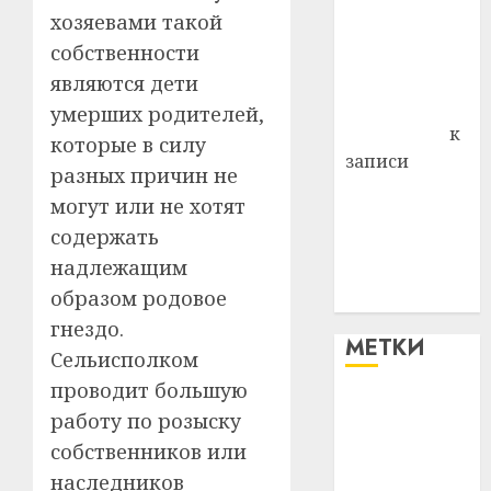
хозяевами такой
района
Владимир
собственности
Комаров
являются дети
Антонина
умерших родителей,
Федоровна
к
которые в силу
записи
разных причин не
Поможем
могут или не хотят
вместе Насте
содержать
Питерской
надлежащим
победить
образом родовое
болезнь
гнездо.
МЕТКИ
Сельисполком
проводит большую
#blizko
работу по розыску
собственников или
#tochka
наследников