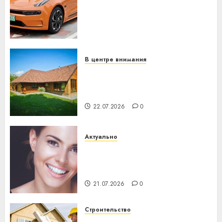
устройство: почему
программное обеспечение
становится важнее
механики
23.07.2026
0
В центре внимания
Витебская область за месяц
потеряла 13 деревень и
хуторов
22.07.2026
0
Актуально
Здоровье зубов каждый
день: почему профилактика
важнее сложного лечения
21.07.2026
0
Строительство