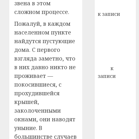
звена в этом
кажды
Вывоз мусора
22.07.202
день:
сложном процессе.
к записи
почем
0
5
Ежегодно 1
Пожалуй, в каждом
профи
декабря
важне
населенном пункте
отмечается
сложн
найдутся пустующие
Всемирный
лечен
дома. С первого
день борьбы
21.07.202
взгляда заметно, что
со СПИДом
0
в них давно никто не
Егор
к
проживает —
записи
Сладкое дело
покосившиеся, с
по душе —
прохудившейся
пчеловодство
крышей,
— много лет
заколоченными
назад выбрал
окнами, они наводят
себе житель
уныние. В
д. Бибиревка
большинстве случаев
Витебского