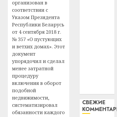
организован в
интел
гадоў
паслядоўны
соответствии с
таму
2
абаронца
29.07.202
нарадз
Указом Президента
незалежнасці
Ежы
0
Республики Беларусь
Беларусі
Гедро
Автом
от 4 сентября 2018 г.
Автомобиль
—
как
как
пасля
№ 357 «О пустующих
цифро
абаро
цифровое
устрой
и ветхих домах». Этот
незал
почем
устройство:
3
документ
Белару
прогр
почему
упорядочил и сделал
обеспе
программное
27.07.202
станов
менее затратной
Витебс
обеспечение
важне
0
област
процедуру
становится
механ
за
включения в оборот
важнее
месяц
23.07.202
подобной
механики
потер
4
13
0
недвижимости,
СВЕЖИЕ
дерев
систематизировал
КОММЕНТА
и
Здоро
обязанности каждого
хуторо
зубов