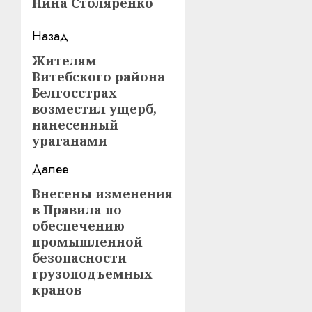
Нина Столяренко
Навигация
Назад
записи
Жителям
Предыдущая
Витебского района
запись:
Белгосстрах
возместил ущерб,
нанесенный
ураганами
Далее
Внесены изменения
Следующая
в Правила по
запись:
обеспечению
промышленной
безопасности
грузоподъемных
кранов