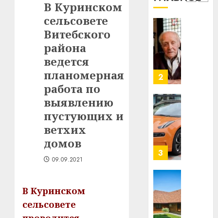
1
В Куринском
млрд
сельсовете
в
строит
Витебского
У
центр
Мінску
района
искусс
120
ведется
интел
гадоў
планомерная
таму
2
29.07.202
нарадз
работа по
Ежы
0
выявлению
Гедро
Автом
пустующих и
—
как
ветхих
пасля
цифро
абаро
устрой
домов
незал
почем
3
09.09.2021
Белару
прогр
обеспе
27.07.202
станов
Витебс
В Куринском
важне
0
област
сельсовете
механ
за
месяц