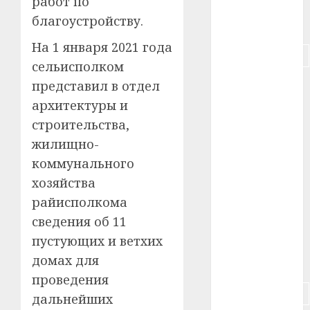
работ по
благоустройству.
#питание
На 1 января 2021 года
#подорожание
сельисполком
#польша
представил в отдел
архитектуры и
#путешествие
строительства,
жилищно-
#работа
коммунального
#россия
хозяйства
райисполкома
#сигарета
сведения об 11
#собака
пустующих и ветхих
домах для
#сон
проведения
#строительство
дальнейших