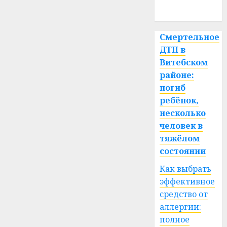
спорт
Смертельное
ДТП в
Витебском
районе:
погиб
ребёнок,
несколько
человек в
тяжёлом
состоянии
Как выбрать
эффективное
средство от
аллергии:
полное