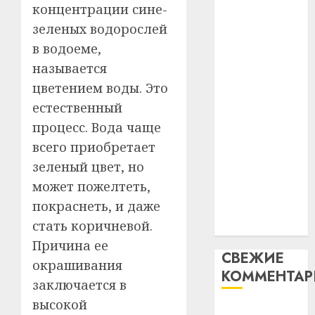
концентрации сине-
таму
2
абаронца
29.07.202
нарадз
зеленых водорослей
незалежнасці
Ежы
0
в водоеме,
Беларусі
Гедро
Автом
называется
Автомобиль
—
как
как
пасля
цветением воды. Это
цифро
абаро
цифровое
устрой
естественный
незал
почем
устройство:
3
процесс. Вода чаще
Белару
прогр
почему
всего приобретает
обеспе
программное
27.07.202
станов
зеленый цвет, но
Витебс
обеспечение
важне
0
област
может пожелтеть,
становится
механ
за
покраснеть, и даже
важнее
месяц
23.07.202
стать коричневой.
механики
потер
4
13
Причина ее
0
СВЕЖИЕ
дерев
окрашивания
КОММЕНТА
и
Здоро
заключается в
хуторо
зубов
высокой
кажды
Вывоз мусора