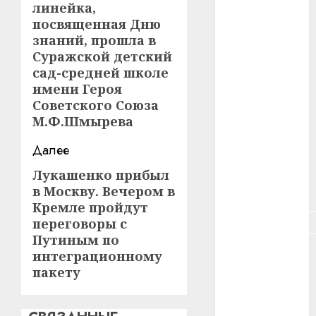
линейка,
#зарплата
посвященная Дню
знаний, прошла в
#здоровье
Суражской детский
#ип
сад-средней школе
имени Героя
#кража
Советского Союза
М.Ф.Шмырева
#кредит
Далее
#курс_валют
Лукашенко прибыл
Следующая
в Москву. Вечером в
#налог
запись:
Кремле пройдут
#недвижимость
переговоры с
Путиным по
#новости
интеграционному
компаний
пакету
#пенсия