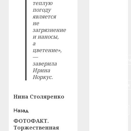
теплую
#алкоголь
погоду
является
#банк
не
загрязнение
#беларусь
и наносы,
а
#бизнес
цветение»,
—
#брестская_обла
заверила
Ирина
#германия
Норкус.
#дальнобойщик
Нина Столяренко
#деньга
Навигация
Назад
#долгожитель
записи
ФОТОФАКТ.
Предыдущая
#животное
Торжественная
запись: