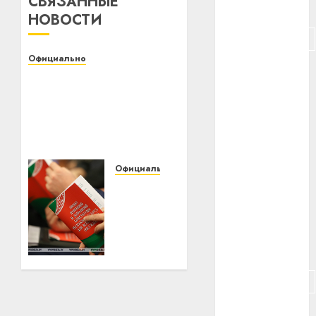
СВЯЗАННЫЕ
#питание
НОВОСТИ
#подорожание
Официально
#польша
Белорусский
государственный
#путешествие
университет
транспорта приглашает
#работа
на День открытых
дверей
#россия
Официально
01.02.2022
0
Андрей
#сигарета
Мательский
«Удивительная
#собака
активность
граждан».
#сон
Мательский
о
#строительство
всенародном
обсуждении
#сша