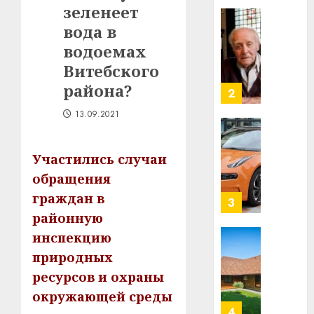
зеленеет
в
строит
вода в
У
центр
Мінску
водоемах
искусс
120
Витебского
интел
гадоў
района?
таму
2
29.07.202
нарадз
13.09.2021
Ежы
0
Гедро
Автом
—
как
Участились случаи
пасля
цифро
обращения
абаро
устрой
граждан в
незал
почем
3
Белару
прогр
районную
обеспе
инспекцию
27.07.202
станов
Витебс
природных
важне
0
област
ресурсов и охраны
механ
за
месяц
окружающей среды
23.07.202
потер
4