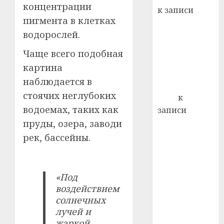
22.07.202
день:
концентрации
к записи
почем
0
5
пигмента в клетках
Ежегодно 1
профи
водорослей.
декабря
важне
отмечается
сложн
Чаще всего подобная
Всемирный
лечен
картина
день борьбы
21.07.202
наблюдается в
со СПИДом
стоячих неглубоких
0
Егор
к
водоемах, таких как
записи
Сладкое дело
пруды, озера, заводи
по душе —
рек, бассейны.
пчеловодство
— много лет
назад выбрал
«Под
себе житель
воздействием
д. Бибиревка
солнечных
Витебского
лучей и
жаркой
района