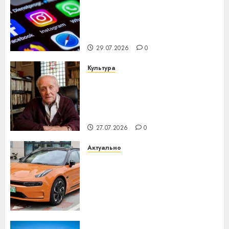
Meta и BlackRock вложат $14
млрд в строительство
центра искусственного
интеллекта
29.07.2026
0
Культура
У Мінску 120 гадоў таму
нарадзіўся Ежы Гедройц —
паслядоўны абаронца
незалежнасці Беларусі
27.07.2026
0
Актуально
Автомобиль как цифровое
устройство: почему
программное обеспечение
становится важнее
механики
23.07.2026
0