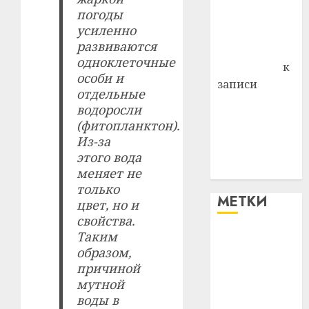
погоды
Владимир
усиленно
Комаров
развиваются
Антонина
одноклеточные
Федоровна
к
особи и
записи
отдельные
Поможем
водоросли
вместе Насте
(фитопланктон).
Питерской
Из-за
победить
этого вода
болезнь
меняет не
только
МЕТКИ
цвет, но и
свойства.
Таким
#blizko
образом,
причиной
#tochka
мутной
воды в
#авто