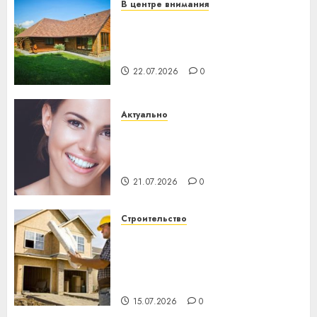
В центре внимания
Витебская область за месяц
потеряла 13 деревень и
хуторов
22.07.2026
0
Актуально
Здоровье зубов каждый
день: почему профилактика
важнее сложного лечения
21.07.2026
0
Строительство
Идеи подарков к
профессиональному
празднику День строителя
для коллег
15.07.2026
0