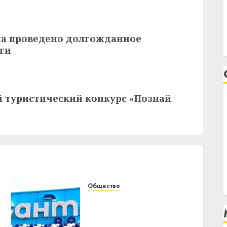
она проведено долгожданное
ги
й туристический конкурс «Познай
Общество
Новый супермаркет
«Санта» открывается в
центре Витебска