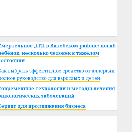
#сша
#телефон
#технологии
#умер
#учёный
#цена
Брест
Китай
гибель
интерьер
медицина
спорт
Смертельное ДТП в Витебском районе: погиб
ребёнок, несколько человек в тяжёлом
состоянии
Как выбрать эффективное средство от аллергии:
полное руководство для взрослых и детей
Современные технологии и методы лечения
онкологических заболеваний
Сервис для продвижения бизнеса