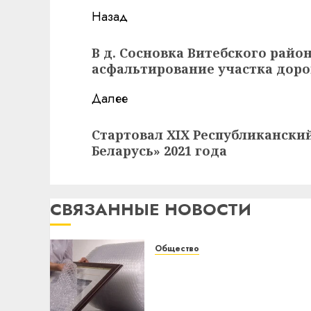
Навигация
Назад
записи
Предыдущая
В д. Сосновка Витебского рай
запись:
асфальтирование участка доро
Далее
Следующая
Стартовал XIX Республикански
запись:
Беларусь» 2021 года
СВЯЗАННЫЕ НОВОСТИ
Общество
Разновидности
воздушно-пузырчатой
пленки: