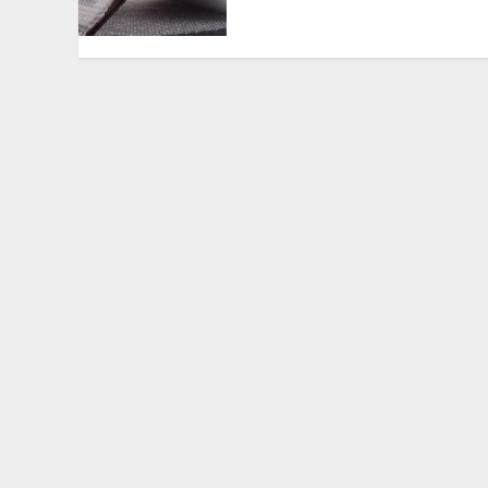
антистатическая,
влагостойкая,
армированная
13.02.2026
0