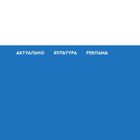
Перейти
к
содержимому
АКТУАЛЬНО
КУЛЬТУРА
РЕКЛАМА