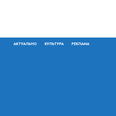
Перейти
к
содержимому
АКТУАЛЬНО
КУЛЬТУРА
РЕКЛАМА