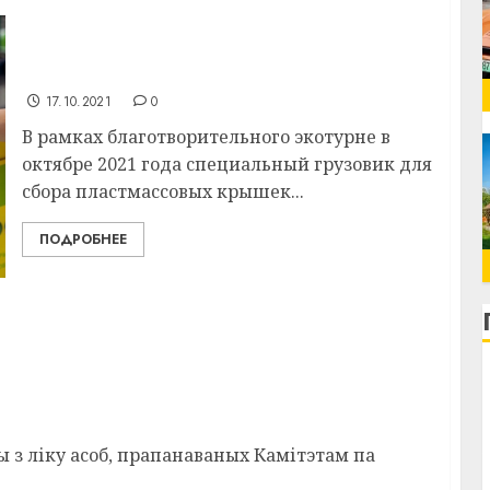
Витебск посетит грузовик для сбора
крышечек в помощь больным детям
17.10.2021
0
В рамках благотворительного экотурне в
октябре 2021 года специальный грузовик для
сбора пластмассовых крышек...
ПОДРОБНЕЕ
ены нагруднага знака «За заслугі ў
а Чарнобыльскай АЭС»
з ліку асоб, прапанаваных Камітэтам па