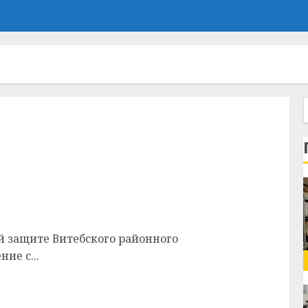
ться безработные в Витебском районе
й защите Витебского районного
ие с...