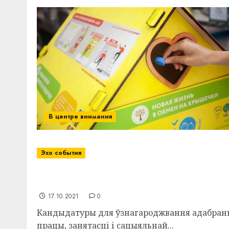
В центре внимания
Эхо события
Два прадстаўнікі Віцебскага раёна ўдасто
пераадоленні наступстваў катастрофы н
17.10.2021
0
Кандыдатуры для ўзнагароджвання адабраны 
працы, занятасці і сацыяльнай...