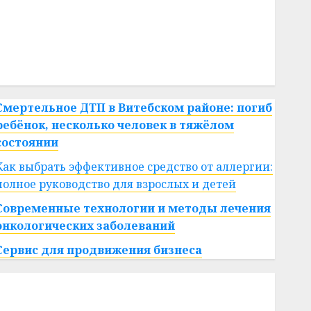
#сша
#телефон
#технологии
#умер
#учёный
#цена
Брест
Китай
гибель
интерьер
медицина
спорт
Смертельное ДТП в Витебском районе: погиб
ребёнок, несколько человек в тяжёлом
состоянии
Как выбрать эффективное средство от аллергии:
полное руководство для взрослых и детей
Современные технологии и методы лечения
онкологических заболеваний
Сервис для продвижения бизнеса