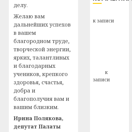
хуторо
делу.
зубов
кажды
Вывоз мусора
22.07.202
Желаю вам
день:
к записи
дальнейших успехов
почем
0
5
Ежегодно 1
профи
в вашем
декабря
важне
благородном труде,
отмечается
сложн
творческой энергии,
Всемирный
лечен
ярких, талантливых
день борьбы
21.07.202
со СПИДом
и благодарных
0
Егор
к
учеников, крепкого
записи
здоровья, счастья,
Сладкое дело
добра и
по душе —
благополучия вам и
пчеловодство
вашим близким.
— много лет
назад выбрал
Ирина Полякова,
себе житель
депутат Палаты
д. Бибиревка