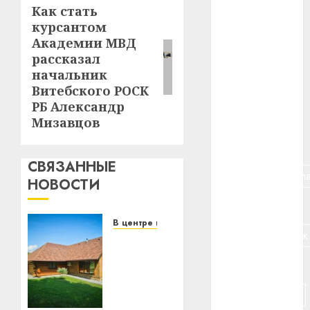
Как стать
Следующая
курсантом
#авто
запись:
Академии МВД
#алкоголь
рассказал
начальник
#банк
Витебского РОСК
РБ Александр
#беларусь
Мизавцов
#бизнес
СВЯЗАННЫЕ
#брестская_обла
НОВОСТИ
#германия
В центре внимания
#дальнобойщик
Витебская
область
#деньга
за
месяц
#долгожитель
потеряла