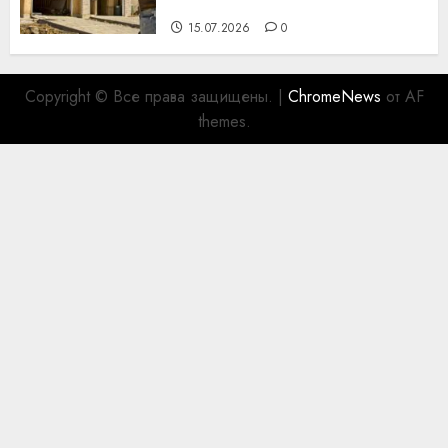
для коллег
15.07.2026
0
Copyright © Все права защищены.
|
ChromeNews
от AF
themes.