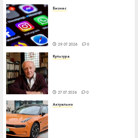
Бизнес
Meta и BlackRock вложат $14
млрд в строительство
центра искусственного
интеллекта
29.07.2026
0
Культура
У Мінску 120 гадоў таму
нарадзіўся Ежы Гедройц —
паслядоўны абаронца
незалежнасці Беларусі
27.07.2026
0
Актуально
Автомобиль как цифровое
устройство: почему
программное обеспечение
становится важнее