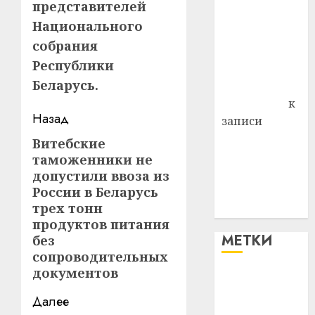
представителей
Витебского
Национального
района
собрания
Владимир
Республики
Комаров
Беларусь.
Антонина
Федоровна
к
Навигация
Назад
записи
Поможем
записи
Витебские
Предыдущая
вместе Насте
таможенники не
запись:
Питерской
допустили ввоза из
России в Беларусь
победить
трех тонн
болезнь
продуктов питания
МЕТКИ
без
сопроводительных
документов
#blizko
Далее
#tochka