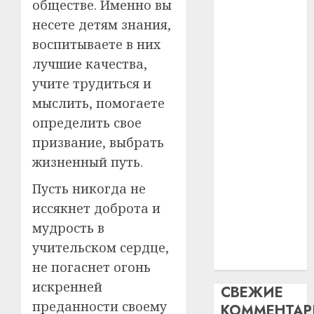
обществе. Именно вы
искусс
120
—
несете детям знания,
интел
гадоў
паслядоўны
воспитываете в них
таму
2
абаронца
29.07.202
нарадз
лучшие качества,
незалежнасці
Ежы
0
учите трудиться и
Беларусі
Гедро
Автом
мыслить, помогаете
Автомобиль
—
как
как
пасля
определить свое
цифро
абаро
цифровое
устрой
призвание, выбрать
незал
почем
устройство:
3
жизненный путь.
Белару
прогр
почему
обеспе
Пусть никогда не
программное
27.07.202
станов
Витебс
иссякнет доброта и
обеспечение
важне
0
област
становится
мудрость в
механ
за
важнее
учительском сердце,
месяц
23.07.202
механики
потер
4
не погаснет огонь
13
0
искренней
СВЕЖИЕ
дерев
преданности своему
КОММЕНТА
и
Здоро