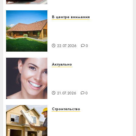
механики
23.07.2026
0
В центре внимания
Витебская область за месяц
потеряла 13 деревень и
хуторов
22.07.2026
0
Актуально
Здоровье зубов каждый
день: почему профилактика
важнее сложного лечения
21.07.2026
0
Строительство
Идеи подарков к
профессиональному
празднику День строителя