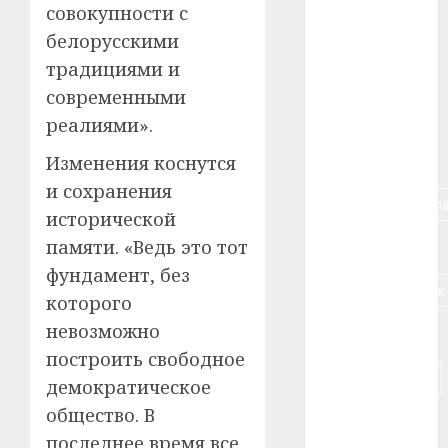
совокупности с
#алкоголь
белорусскими
традициями и
#банк
современными
#беларусь
реалиями».
#бизнес
Изменения коснутся
и сохранения
#брестская_обла
исторической
памяти. «Ведь это тот
#германия
фундамент, без
#дальнобойщик
которого
невозможно
#деньга
построить свободное
#долгожитель
демократическое
общество. В
#животное
последнее время все