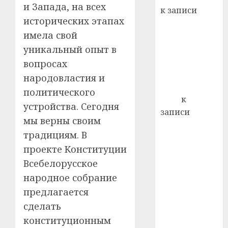
22.07.202
день:
и Запада, на всех
к записи
почем
0
5
исторических этапах
Ежегодно 1
профи
имела свой
декабря
важне
отмечается
уникальный опыт в
сложн
Всемирный
лечен
вопросах
день борьбы
народовластия и
21.07.202
со СПИДом
политического
0
Егор
к
устройства. Сегодня
записи
мы верны своим
Сладкое дело
традициям. В
по душе —
проекте Конституции
пчеловодство
Всебелорусское
— много лет
назад выбрал
народное собрание
себе житель
предлагается
д. Бибиревка
сделать
Витебского
конституционным
района