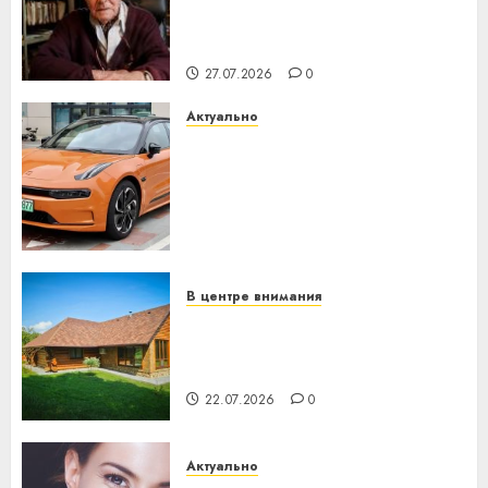
паслядоўны абаронца
незалежнасці Беларусі
27.07.2026
0
Актуально
Автомобиль как цифровое
устройство: почему
программное обеспечение
становится важнее
механики
23.07.2026
0
В центре внимания
Витебская область за месяц
потеряла 13 деревень и
хуторов
22.07.2026
0
Актуально