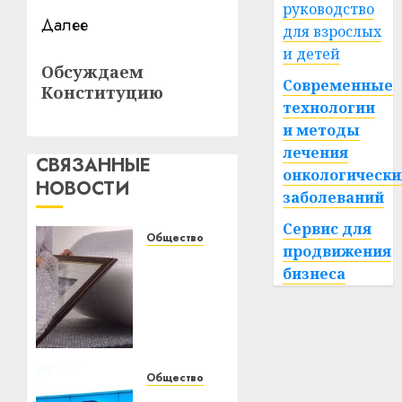
руководство
Далее
для взрослых
и детей
Следующая
Обсуждаем
запись:
Современные
Конституцию
технологии
и методы
лечения
СВЯЗАННЫЕ
онкологически
НОВОСТИ
заболеваний
Сервис для
Общество
продвижения
Разновидности
бизнеса
воздушно-
пузырчатой
пленки:
антистатическая,
влагостойкая,
армированная
Общество
Новый