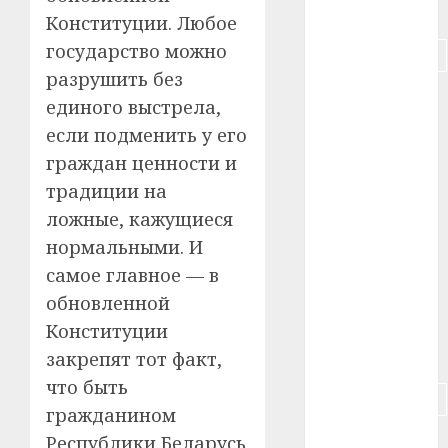
#питание
Конституции. Любое
государство можно
#подорожание
разрушить без
#польша
единого выстрела,
если подменить у его
#путешествие
граждан ценности и
#работа
традиции на
ложные, кажущиеся
#россия
нормальными. И
#сигарета
самое главное — в
обновленной
#собака
Конституции
#сон
закрепят тот факт,
что быть
#строительство
гражданином
#сша
Республики Беларусь