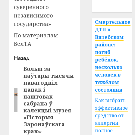
спорт
суверенного
независимого
Смертельное
государства»
ДТП в
По материалам
Витебском
БелТА
районе:
погиб
Навигация
Назад
ребёнок,
записи
несколько
Больш за
Предыдущая
человек в
паўтары тысячы
запись:
навагодніх
тяжёлом
цацак і
состоянии
паштовак
Как выбрать
сабрана ў
эффективное
калекцыі музея
средство от
«Гісторыя
аллергии:
Заронаўскага
полное
краю»