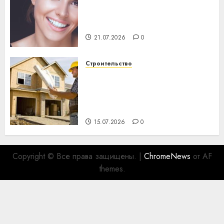
Здоровье зубов каждый
день: почему профилактика
важнее сложного лечения
21.07.2026
0
Строительство
Идеи подарков к
профессиональному
празднику День строителя
для коллег
15.07.2026
0
Copyright © Все права защищены.
|
ChromeNews
от AF
themes.