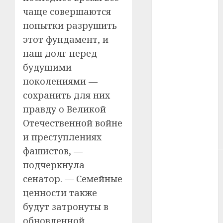
#зарплата
чаще совершаются
попытки разрушить
#здоровье
этот фундамент, и
#ип
наш долг перед
будущими
#кража
поколениями —
#кредит
сохранить для них
правду о Великой
#курс_валют
Отечественной войне
#налог
и преступлениях
фашистов, —
#недвижимость
подчеркнула
#новости
сенатор. — Семейные
компаний
ценности также
будут затронуты в
#пенсия
обновленной