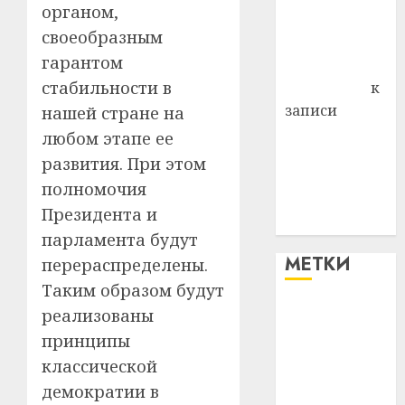
органом,
Владимир
своеобразным
Комаров
гарантом
Антонина
стабильности в
Федоровна
к
записи
нашей стране на
Поможем
любом этапе ее
вместе Насте
развития. При этом
Питерской
полномочия
победить
Президента и
болезнь
парламента будут
МЕТКИ
перераспределены.
Таким образом будут
реализованы
#blizko
принципы
#tochka
классической
демократии в
#авто