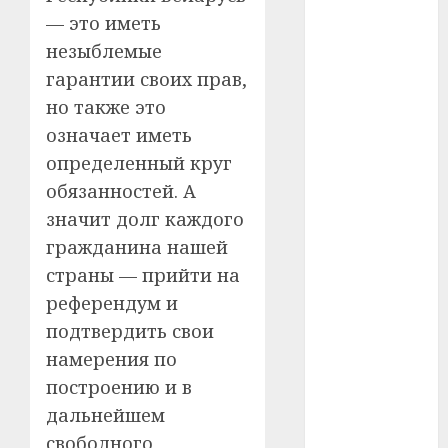
— это иметь
#телефон
незыблемые
гарантии своих прав,
#технологии
но также это
#умер
означает иметь
определенный круг
#учёный
обязанностей. А
#цена
значит долг каждого
гражданина нашей
Брест
страны — прийти на
Китай
референдум и
подтвердить свои
гибель
намерения по
интерьер
построению и в
дальнейшем
медицина
свободного