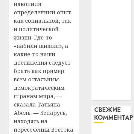
накопили
таму
2
абаронца
29.07.202
нарадз
определенный опыт
незалежнасці
Ежы
0
как социальной, так
Беларусі
Гедро
Автом
и политической
Автомобиль
—
как
как
пасля
жизни. Где-то
цифро
абаро
цифровое
устрой
«набили шишки», а
незал
почем
устройство:
3
какие-то наши
Белару
прогр
почему
достижения следует
обеспе
программное
27.07.202
станов
брать как пример
Витебс
обеспечение
важне
0
област
всем остальным
становится
механ
за
демократическим
важнее
месяц
23.07.202
странам мира, —
механики
потер
4
13
сказала Татьяна
0
СВЕЖИЕ
дерев
Абель. — Беларусь,
КОММЕНТА
и
Здоро
находясь на
хуторо
зубов
пересечении Востока
кажды
Вывоз мусора