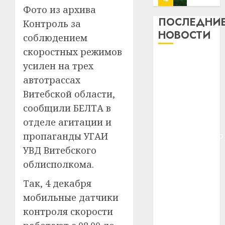
13
0
Фото из архива
дерев
ПОСЛЕДНИ
Контроль за
и
Здоро
НОВОСТИ
соблюдением
хуторо
зубов
скоростных режимов
кажды
22.07.202
Meta и
день:
усилен на трех
BlackRock
почем
0
5
автотрассах
вложат $14
профи
Витебской области,
важне
млрд в
сообщили БЕЛТА в
сложн
Meta
строительство
лечен
и
отделе агитации и
центра
BlackR
пропаганды УГАИ
искусственного
21.07.202
вложа
интеллекта
УВД Витебского
$14
0
1
У Мінску 120
облисполкома.
млрд
гадоў таму
в
Так, 4 декабря
нарадзіўся
строит
У
мобильные датчики
центр
Ежы Гедройц
Мінску
искусс
120
контроля скорости
—
интел
гадоў
паслядоўны