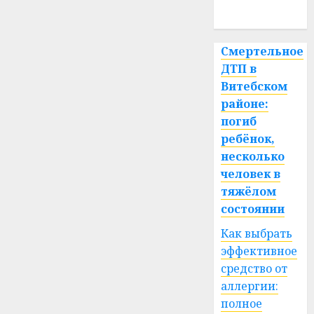
спорт
Смертельное
ДТП в
Витебском
районе:
погиб
ребёнок,
несколько
человек в
тяжёлом
состоянии
Как выбрать
эффективное
средство от
аллергии:
полное