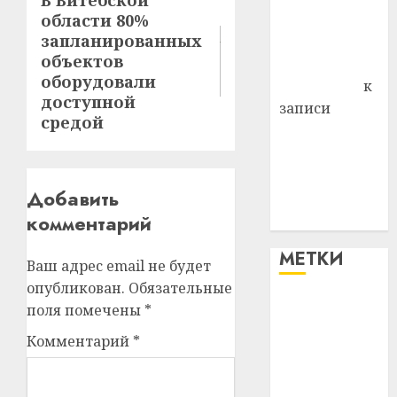
Следующая
области 80%
Владимир
запись:
запланированных
Комаров
объектов
Антонина
оборудовали
Федоровна
к
доступной
записи
средой
Поможем
вместе Насте
Питерской
Добавить
победить
комментарий
болезнь
МЕТКИ
Ваш адрес email не будет
опубликован.
Обязательные
поля помечены
*
#blizko
Комментарий
*
#tochka
#авто