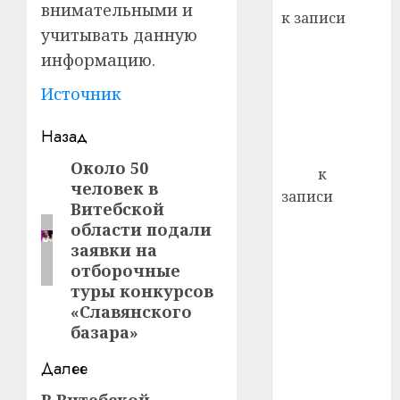
22.07.202
внимательными и
день:
к записи
почем
0
5
учитывать данную
Ежегодно 1
профи
информацию.
декабря
важне
отмечается
сложн
Источник
Всемирный
лечен
день борьбы
Навигация
Назад
21.07.202
со СПИДом
записи
Около 50
Предыдущая
0
Егор
к
человек в
запись:
записи
Витебской
Сладкое дело
области подали
по душе —
заявки на
пчеловодство
отборочные
— много лет
туры конкурсов
назад выбрал
«Славянского
себе житель
базара»
д. Бибиревка
Далее
Витебского
района
В Витебской