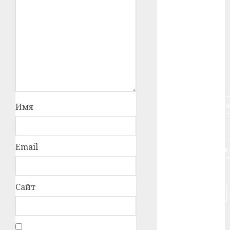
#алкоголь
#банк
#беларусь
#бизнес
#брестская_обла
Имя
#германия
Email
#дальнобойщик
#деньга
Сайт
#долгожитель
#животное