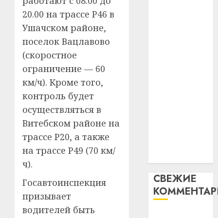
работают с 08.00 до
таму
2
абаронца
29.07.202
20.00 на трассe Р46 в
нарадз
незалежнасці
Ушачском районе,
Ежы
0
Беларусі
Гедро
Автом
поселок Вацлавово
Автомобиль
—
как
(скоростное
как
пасля
цифро
ограничение — 60
абаро
цифровое
устрой
незал
км/ч). Кроме того,
почем
устройство:
3
Белару
прогр
контроль будет
почему
обеспе
программное
осуществляться в
27.07.202
станов
Витебс
обеспечение
Витебском районе на
важне
0
област
становится
механ
трассе Р20, а также
за
важнее
месяц
на трассe Р49 (70 км/
23.07.202
механики
потер
4
ч).
13
0
СВЕЖИЕ
дерев
Госавтоинспекция
КОММЕНТА
и
Здоро
призывает
хуторо
зубов
водителей быть
кажды
Вывоз мусора