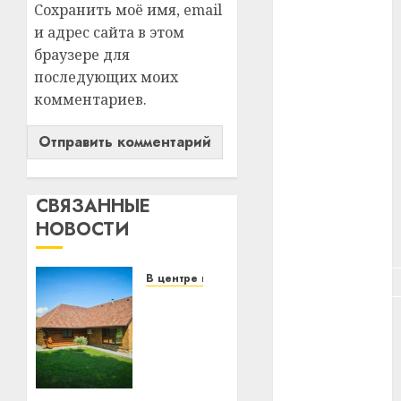
Сохранить моё имя, email
#зарплата
и адрес сайта в этом
#здоровье
браузере для
последующих моих
#ип
комментариев.
#кража
#кредит
СВЯЗАННЫЕ
#курс_валют
НОВОСТИ
#налог
В центре внимания
#недвижимость
Витебская
область
#новости
компаний
за
месяц
#пенсия
потеряла
13