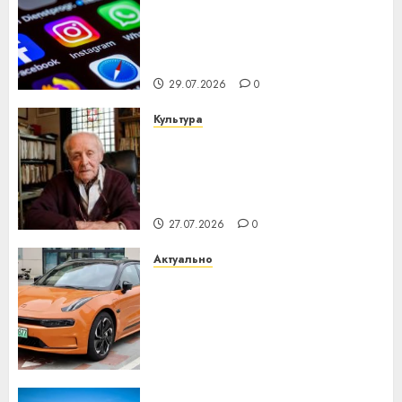
Meta и BlackRock вложат $14
млрд в строительство
центра искусственного
интеллекта
29.07.2026
0
Культура
У Мінску 120 гадоў таму
нарадзіўся Ежы Гедройц —
паслядоўны абаронца
незалежнасці Беларусі
27.07.2026
0
Актуально
Автомобиль как цифровое
устройство: почему
программное обеспечение
становится важнее
механики
23.07.2026
0