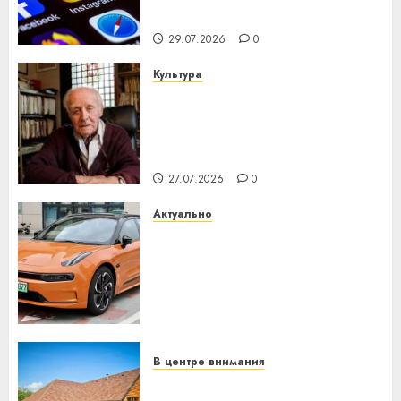
интеллекта
29.07.2026
0
Культура
У Мінску 120 гадоў таму
нарадзіўся Ежы Гедройц —
паслядоўны абаронца
незалежнасці Беларусі
27.07.2026
0
Актуально
Автомобиль как цифровое
устройство: почему
программное обеспечение
становится важнее
механики
23.07.2026
0
В центре внимания
Витебская область за месяц