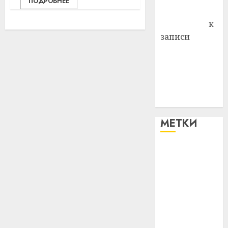
ПОДРОБНЕЕ
Антонина
Федоровна
к
записи
Поможем
вместе Насте
Питерской
победить
болезнь
МЕТКИ
#blizko
#tochka
#авто
#алкоголь