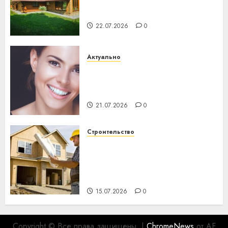
потеряла 13 деревень и
хуторов
22.07.2026
0
Актуально
Здоровье зубов каждый
день: почему профилактика
важнее сложного лечения
21.07.2026
0
Строительство
Идеи подарков к
профессиональному
празднику День строителя
для коллег
15.07.2026
0
Copyright © Все права защищены.
|
ChromeNews
от AF