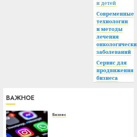
и детей
Современные
технологии
и методы
лечения
онкологически
заболеваний
Сервис для
продвижения
бизнеса
ВАЖНОЕ
Бизнес
Meta и BlackRock вложат $14
млрд в строительство
центра искусственного