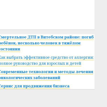
#сша
#телефон
#технологии
#умер
#учёный
#цена
Брест
Китай
гибель
интерьер
медицина
спорт
Смертельное ДТП в Витебском районе: погиб
ребёнок, несколько человек в тяжёлом
состоянии
Как выбрать эффективное средство от аллергии:
полное руководство для взрослых и детей
Современные технологии и методы лечения
онкологических заболеваний
Сервис для продвижения бизнеса