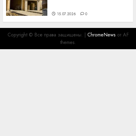
для коллег
15.07.2026
0
Copyright © Все права защищены.
|
ChromeNews
от AF
themes.