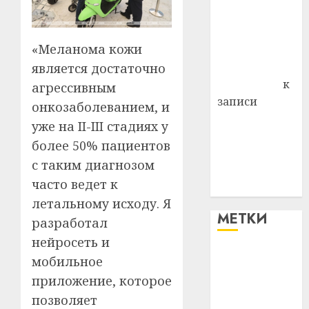
района
Владимир
«Меланома кожи
Комаров
Антонина
является достаточно
Федоровна
к
агрессивным
записи
онкозаболеванием, и
Поможем
уже на II-III стадиях у
вместе Насте
более 50% пациентов
Питерской
с таким диагнозом
победить
часто ведет к
болезнь
летальному исходу. Я
МЕТКИ
разработал
нейросеть и
#blizko
мобильное
приложение, которое
#tochka
позволяет