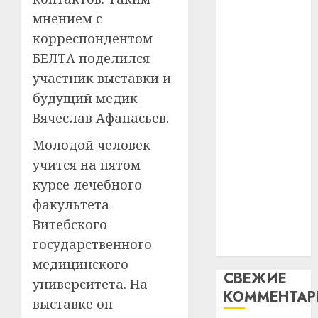
интел
гадоў
паслядоўны
мнением с
таму
2
абаронца
29.07.202
корреспондентом
нарадз
незалежнасці
БЕЛТА поделился
Ежы
0
Беларусі
Гедро
Автом
участник выставки и
Автомобиль
—
как
будущий медик
как
пасля
цифро
Вячеслав Афанасьев.
абаро
цифровое
устрой
незал
почем
устройство:
3
Молодой человек
Белару
прогр
почему
учится на пятом
обеспе
программное
27.07.202
курсе лечебного
станов
Витебс
обеспечение
важне
0
област
факультета
становится
механ
за
Витебского
важнее
месяц
23.07.202
государственного
механики
потер
4
медицинского
13
0
СВЕЖИЕ
дерев
университета. На
КОММЕНТА
и
Здоро
выставке он
хуторо
зубов