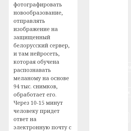
#авто
фотографировать
новообразование,
#алкоголь
отправлять
изображение на
#банк
защищенный
#беларусь
белорусский сервер,
и там нейросеть,
#бизнес
которая обучена
#брестская_обла
распознавать
меланому на основе
#германия
94 тыс. снимков,
#дальнобойщик
обработает его.
Через 10-15 минут
#деньга
человеку придет
#долгожитель
ответ на
электронную почту с
#животное