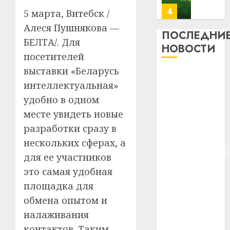
23.07.202
потер
4
5 марта, Витебск /
13
0
Алеся Пушнякова —
дерев
ПОСЛЕДНИ
БЕЛТА/. Для
и
Здоро
НОВОСТИ
хуторо
зубов
посетителей
кажды
выставки «Беларусь
22.07.202
Meta и
день:
интеллектуальная»
BlackRock
почем
0
5
удобно в одном
вложат $14
профи
важне
млрд в
месте увидеть новые
сложн
Meta
строительство
разработки сразу в
лечен
и
центра
нескольких сферах, а
BlackR
искусственного
21.07.202
для ее участников
вложа
интеллекта
$14
0
это самая удобная
1
У Мінску 120
млрд
площадка для
гадоў таму
в
обмена опытом и
нарадзіўся
строит
У
налаживания
центр
Ежы Гедройц
Мінску
искусс
120
контактов. Таким
—