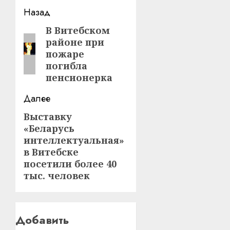
Навигация
Назад
записи
В Витебском
Предыдущая
районе при
запись:
пожаре
погибла
пенсионерка
Далее
Выставку
Следующая
«Беларусь
запись:
интеллектуальная»
в Витебске
посетили более 40
тыс. человек
Добавить