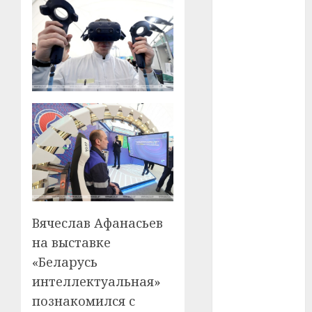
#сша
#телефон
#технологии
#умер
#учёный
#цена
Брест
Вячеслав Афанасьев
Китай
на выставке
гибель
«Беларусь
интеллектуальная»
интерьер
познакомился с