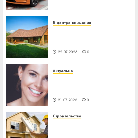
механики
23.07.2026
0
В центре внимания
Витебская область за месяц
потеряла 13 деревень и
хуторов
22.07.2026
0
Актуально
Здоровье зубов каждый
день: почему профилактика
важнее сложного лечения
21.07.2026
0
Строительство
Идеи подарков к
профессиональному
празднику День строителя