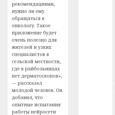
рекомендациями,
#зарплата
нужно ли ему
обращаться в
#здоровье
онкологу. Такое
#ип
приложение будет
очень полезно для
#кража
жителей и узких
специалистов в
#кредит
сельской местности,
#курс_валют
где в райбольницах
нет дерматоскопов»,
#налог
— рассказал
#недвижимость
молодой человек. Он
добавил, что
#новости
компаний
опытные испытания
работы нейросети
#пенсия