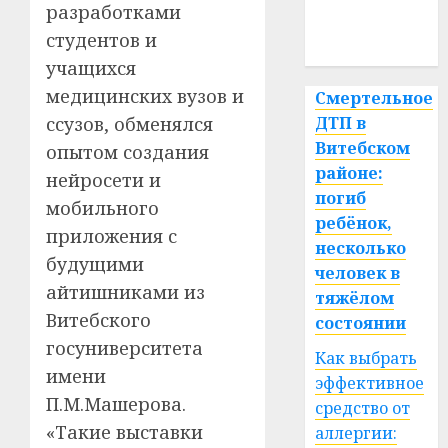
медицина
разработками
студентов и
спорт
учащихся
медицинских вузов и
Смертельное
ссузов, обменялся
ДТП в
Витебском
опытом создания
районе:
нейросети и
погиб
мобильного
ребёнок,
приложения с
несколько
будущими
человек в
айтишниками из
тяжёлом
Витебского
состоянии
госуниверситета
Как выбрать
имени
эффективное
П.М.Машерова.
средство от
«Такие выставки
аллергии: