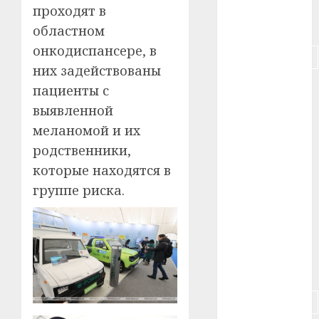
проходят в
#питание
областном
онкодиспансере, в
#подорожание
них задействованы
#польша
пациенты с
выявленной
#путешествие
меланомой и их
#работа
родственники,
которые находятся в
#россия
группе риска.
#сигарета
#собака
#сон
#строительство