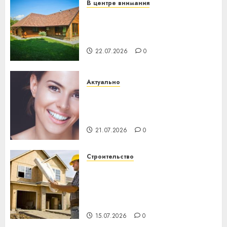
В центре внимания
Витебская область за месяц
потеряла 13 деревень и
хуторов
22.07.2026
0
Актуально
Здоровье зубов каждый
день: почему профилактика
важнее сложного лечения
21.07.2026
0
Строительство
Идеи подарков к
профессиональному
празднику День строителя
для коллег
15.07.2026
0