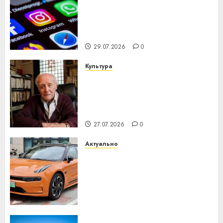
Meta и BlackRock вложат $14
млрд в строительство
центра искусственного
интеллекта
29.07.2026
0
Культура
У Мінску 120 гадоў таму
нарадзіўся Ежы Гедройц —
паслядоўны абаронца
незалежнасці Беларусі
27.07.2026
0
Актуально
Автомобиль как цифровое
устройство: почему
программное обеспечение
становится важнее
механики
23.07.2026
0