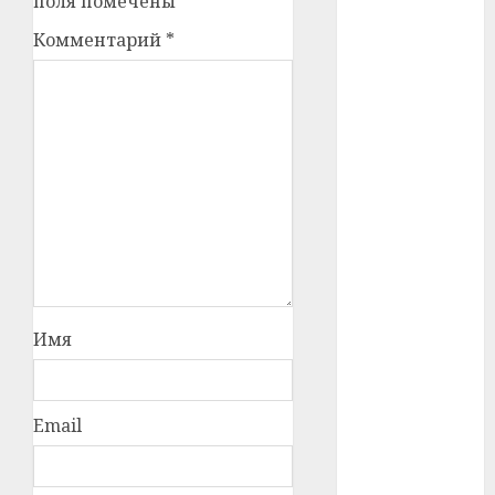
поля помечены
*
Комментарий
*
#телефон
#технологии
#умер
#учёный
#цена
Брест
Китай
Имя
гибель
интерьер
Email
медицина