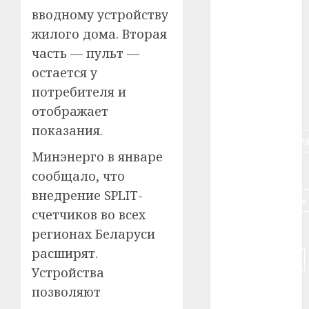
вводному устройству
#алкоголь
жилого дома. Вторая
#банк
часть — пульт —
остается у
#беларусь
потребителя и
отображает
#бизнес
показания.
#брестская_обла
Минэнерго в январе
#германия
сообщало, что
внедрение SPLIT-
#дальнобойщик
счетчиков во всех
#деньга
регионах Беларуси
расширят.
#долгожитель
Устройства
#животное
позволяют