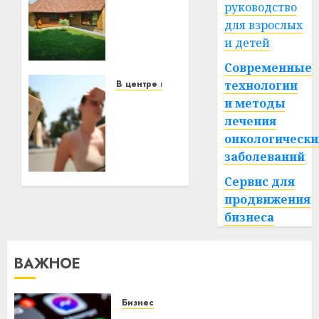
область
руководство
за
для взрослых
месяц
и детей
потеряла
Современные
13
деревень
В центре внимания
технологии
и
В
и методы
хуторов
Беларуси
лечения
объявили
онкологически
красный
22.07.2026
заболеваний
0
уровень
опасности:
Сервис для
температура
продвижения
поднимется
бизнеса
до
+39°C
ВАЖНОЕ
27.06.2026
0
Бизнес