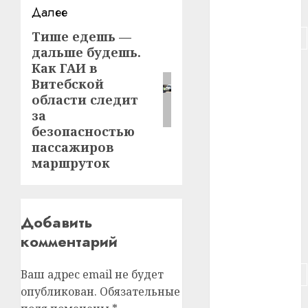
#питание
Далее
Тише едешь —
Следующая
#подорожание
дальше будешь.
запись:
Как ГАИ в
#польша
Витебской
#путешествие
области следит
за
#работа
безопасностью
пассажиров
#россия
маршруток
#сигарета
#собака
Добавить
комментарий
#сон
Ваш адрес email не будет
#строительство
опубликован.
Обязательные
#сша