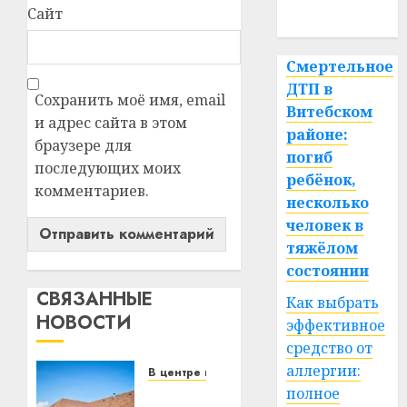
Сайт
спорт
Смертельное
ДТП в
Сохранить моё имя, email
Витебском
и адрес сайта в этом
районе:
браузере для
погиб
последующих моих
ребёнок,
комментариев.
несколько
человек в
тяжёлом
состоянии
СВЯЗАННЫЕ
Как выбрать
НОВОСТИ
эффективное
средство от
аллергии:
В центре внимания
полное
Витебская