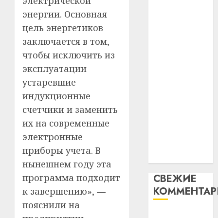
электрической
таму
2
абаронца
29.07.202
энергии. Основная
нарадз
незалежнасці
цель энергетиков
Ежы
0
Беларусі
Гедро
Автом
заключается в том,
Автомобиль
—
как
чтобы исключить из
как
пасля
цифро
эксплуатации
абаро
цифровое
устрой
незал
устаревшие
почем
устройство:
3
Белару
прогр
индукционные
почему
обеспе
программное
счетчики и заменить
27.07.202
станов
Витебс
обеспечение
их на современные
важне
0
област
становится
механ
электронные
за
важнее
месяц
приборы учета. В
23.07.202
механики
потер
4
нынешнем году эта
13
0
программа подходит
СВЕЖИЕ
дерев
КОММЕНТА
и
к завершению», —
Здоро
хуторо
зубов
пояснили на
кажды
Вывоз мусора