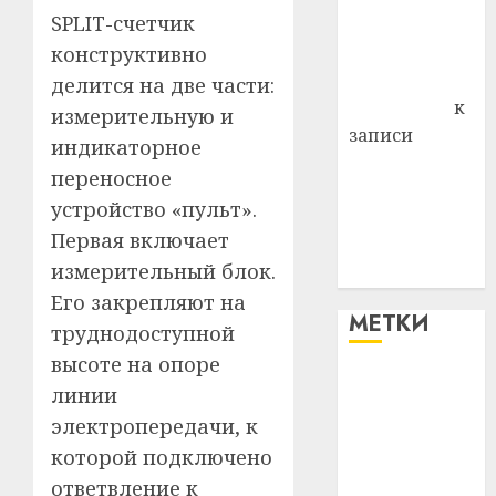
SPLIT-счетчик
Владимир
Комаров
конструктивно
Антонина
делится на две части:
Федоровна
к
измерительную и
записи
индикаторное
Поможем
переносное
вместе Насте
устройство «пульт».
Питерской
Первая включает
победить
измерительный блок.
болезнь
Его закрепляют на
МЕТКИ
труднодоступной
высоте на опоре
#blizko
линии
электропередачи, к
#tochka
которой подключено
#авто
ответвление к