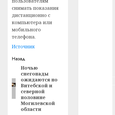
пользователям
#зарплата
снимать показания
#здоровье
дистанционно с
компьютера или
#ип
мобильного
телефона.
#кража
Источник
#кредит
Навигация
Назад
#курс_валют
записи
Ночью
Предыдущая
#налог
снегопады
запись:
ожидаются по
#недвижимость
Витебской и
северной
#новости
компаний
половине
Могилевской
#пенсия
области