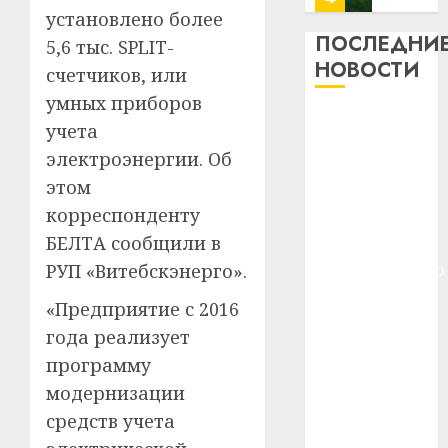
13
0
установлено более
дерев
ПОСЛЕДНИ
5,6 тыс. SPLIT-
и
Здоро
НОВОСТИ
счетчиков, или
хуторо
зубов
умных приборов
кажды
22.07.202
Meta и
день:
учета
BlackRock
почем
0
5
электроэнергии. Об
вложат $14
профи
этом
важне
млрд в
корреспонденту
сложн
Meta
строительство
лечен
и
БЕЛТА сообщили в
центра
BlackR
РУП «Витебскэнерго».
искусственного
21.07.202
вложа
интеллекта
$14
0
«Предприятие с 2016
1
У Мінску 120
млрд
года реализует
гадоў таму
в
программу
нарадзіўся
строит
У
модернизации
центр
Ежы Гедройц
Мінску
искусс
120
средств учета
—
интел
гадоў
паслядоўны