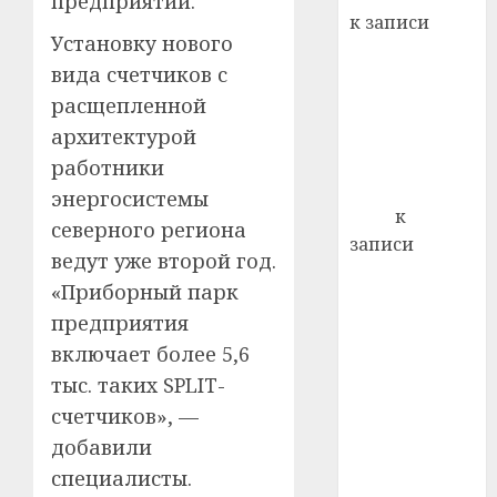
предприятии.
22.07.202
день:
к записи
почем
0
5
Установку нового
Ежегодно 1
профи
вида счетчиков с
декабря
важне
расщепленной
отмечается
сложн
Всемирный
лечен
архитектурой
день борьбы
работники
21.07.202
со СПИДом
энергосистемы
0
Егор
к
северного региона
записи
ведут уже второй год.
Сладкое дело
«Приборный парк
по душе —
предприятия
пчеловодство
включает более 5,6
— много лет
назад выбрал
тыс. таких SPLIT-
себе житель
счетчиков», —
д. Бибиревка
добавили
Витебского
специалисты.
района