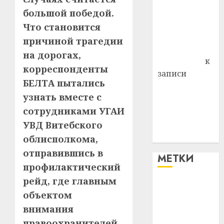
района
большой победой.
Владимир
Что становится
Комаров
причиной трагедии
Антонина
на дорогах,
Федоровна
к
корреспонденты
записи
БЕЛТА пытались
Поможем
узнать вместе с
вместе Насте
сотрудниками УГАИ
Питерской
победить
УВД Витебского
болезнь
облисполкома,
отправившись в
МЕТКИ
профилактический
рейд, где главным
#blizko
объектом
внимания
#tochka
правоохранителей