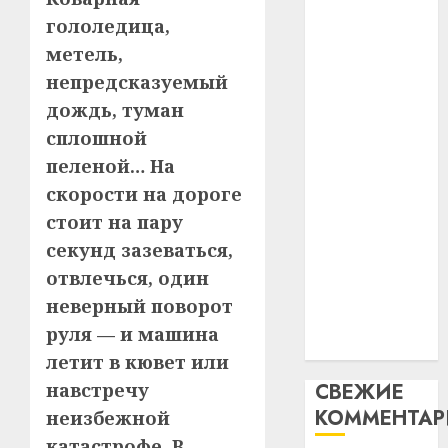
абаро
устрой
паслядоўны
гололедица,
незал
почем
3
абаронца
метель,
Белару
прогр
незалежнасці
непредсказуемый
обеспе
27.07.202
Беларусі
станов
Витебс
дождь, туман
Автомобиль
важне
0
област
сплошной
как
механ
за
пеленой… На
цифровое
месяц
23.07.202
скорости на дороге
потер
устройство:
4
13
0
стоит на пару
почему
дерев
программное
секунд зазеваться,
и
Здоро
обеспечение
отвлечься, один
хуторо
зубов
становится
неверный поворот
кажды
22.07.202
важнее
день:
руля — и машина
механики
почем
0
5
летит в кювет или
профи
навстречу
СВЕЖИЕ
важне
КОММЕНТА
сложн
неизбежной
лечен
катастрофе. В