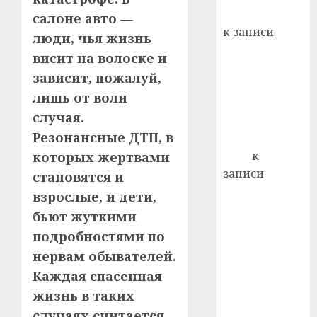
Вывоз мусора
салоне авто —
21.07.202
к записи
люди, чья жизнь
0
Ежегодно 1
висит на волоске и
декабря
зависит, пожалуй,
отмечается
лишь от воли
Всемирный
случая.
день борьбы
Резонансные ДТП, в
со СПИДом
Егор
к
которых жертвами
записи
становятся и
Сладкое дело
взрослые, и дети,
по душе —
бьют жуткими
пчеловодство
подробностями по
— много лет
нервам обывателей.
назад выбрал
Каждая спасенная
себе житель
жизнь в таких
д. Бибиревка
случаях считается
Витебского