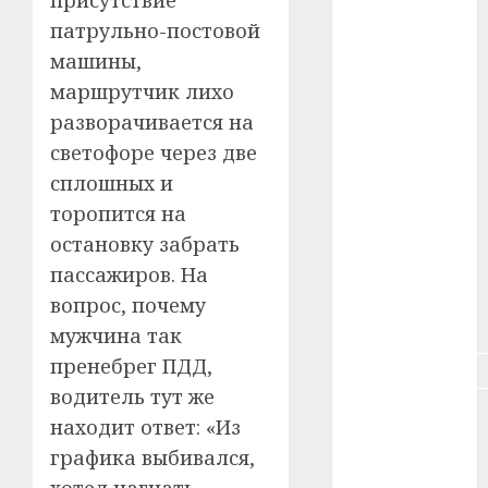
патрульно-постовой
#зарплата
машины,
#здоровье
маршрутчик лихо
разворачивается на
#ип
светофоре через две
сплошных и
#кража
торопится на
#кредит
остановку забрать
пассажиров. На
#курс_валют
вопрос, почему
#налог
мужчина так
пренебрег ПДД,
#недвижимость
водитель тут же
#новости
находит ответ: «Из
компаний
графика выбивался,
#пенсия
хотел нагнать