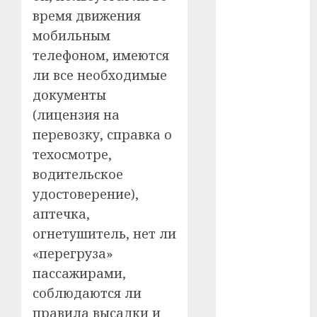
#сша
время движения
мобильным
#телефон
телефоном, имеются
#технологии
ли все необходимые
документы
#умер
(лицензия на
перевозку, справка о
#учёный
техосмотре,
#цена
водительское
удостоверение),
Брест
аптечка,
Китай
огнетушитель, нет ли
«перегруза»
гибель
пассажирами,
интерьер
соблюдаются ли
правила высадки и