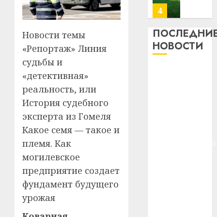
почем
0
5
профи
важне
ПОСЛЕДНИ
Новости темы
сложн
Meta
НОВОСТИ
«Репортаж» Линия
лечен
и
судьбы и
BlackR
21.07.202
Meta и
вложа
«детективная»
BlackRock
$14
0
1
реальность, или
вложат $14
млрд
История судебного
в
млрд в
эксперта из Гомеля
строит
У
строительство
центр
Мінску
Какое семя — такое и
центра
искусс
120
племя. Как
искусственного
интел
гадоў
интеллекта
могилевское
таму
2
29.07.202
У Мінску 120
предприятие создает
нарадз
гадоў таму
Ежы
0
фундамент будущего
нарадзіўся
Гедро
Автом
урожая
—
Ежы Гедройц
как
пасля
цифро
Коварная
—