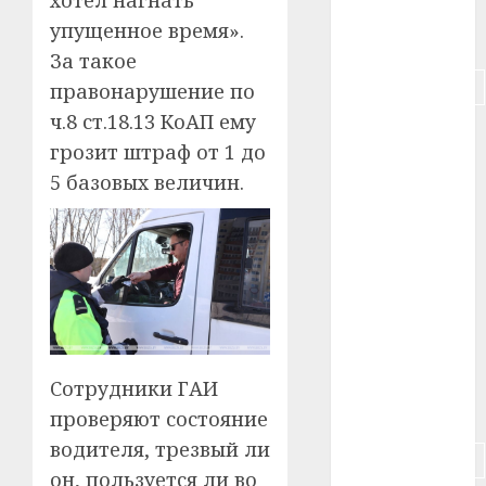
упущенное время».
#питание
За такое
#подорожание
правонарушение по
ч.8 ст.18.13 КоАП ему
#польша
грозит штраф от 1 до
#путешествие
5 базовых величин.
#работа
#россия
#сигарета
#собака
Сотрудники ГАИ
#сон
проверяют состояние
водителя, трезвый ли
#строительство
он, пользуется ли во