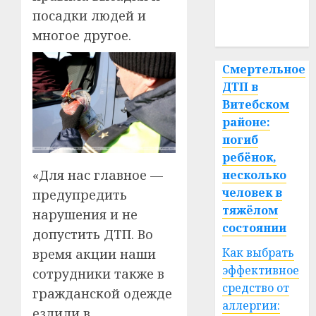
медицина
посадки людей и
спорт
многое другое.
Смертельное
ДТП в
Витебском
районе:
погиб
ребёнок,
«Для нас главное —
несколько
человек в
предупредить
тяжёлом
нарушения и не
состоянии
допустить ДТП. Во
Как выбрать
время акции наши
эффективное
сотрудники также в
средство от
гражданской одежде
аллергии:
ездили в