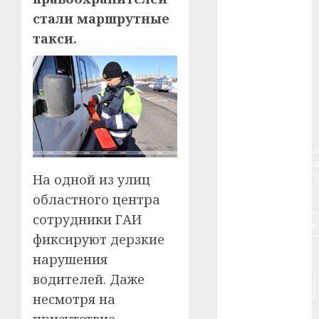
#авто
стали маршрутные
такси.
#алкоголь
#банк
#беларусь
#бизнес
#брестская_обла
На одной из улиц
#германия
областного центра
сотрудники ГАИ
#дальнобойщик
фиксируют дерзкие
#деньга
нарушения
водителей. Даже
#долгожитель
несмотря на
#животное
присутствие