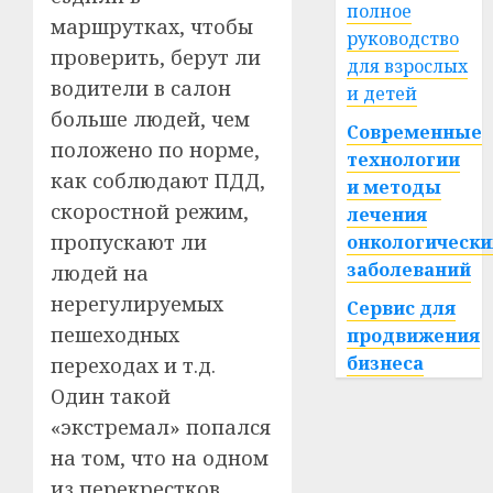
полное
маршрутках, чтобы
руководство
проверить, берут ли
для взрослых
водители в салон
и детей
больше людей, чем
Современные
положено по норме,
технологии
как соблюдают ПДД,
и методы
скоростной режим,
лечения
пропускают ли
онкологически
заболеваний
людей на
нерегулируемых
Сервис для
пешеходных
продвижения
бизнеса
переходах и т.д.
Один такой
«экстремал» попался
на том, что на одном
из перекрестков