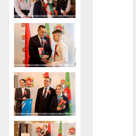
#зарплата
#здоровье
#ип
#кража
#кредит
#курс_валют
#налог
#недвижимость
#новости
компаний
#пенсия