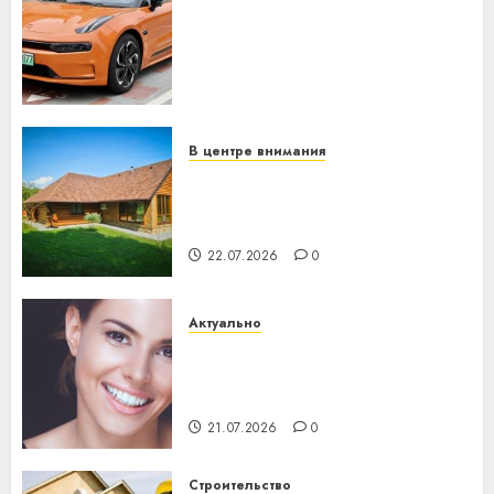
устройство: почему
программное обеспечение
становится важнее
механики
23.07.2026
0
В центре внимания
Витебская область за месяц
потеряла 13 деревень и
хуторов
22.07.2026
0
Актуально
Здоровье зубов каждый
день: почему профилактика
важнее сложного лечения
21.07.2026
0
Строительство