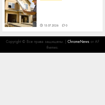
Идеи подарков к
профессиональному
празднику День строителя
для коллег
15.07.2026
0
Copyright © Все права защищены.
|
ChromeNews
от AF
themes.