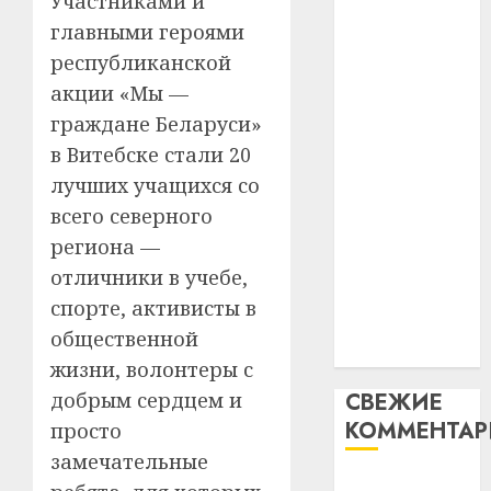
Участниками и
незал
почем
3
абаронца
главными героями
Белару
прогр
незалежнасці
республиканской
обеспе
27.07.202
Беларусі
станов
Витебс
акции «Мы —
Автомобиль
важне
0
област
граждане Беларуси»
как
механ
за
в Витебске стали 20
цифровое
месяц
23.07.202
лучших учащихся со
потер
устройство:
4
13
0
всего северного
почему
дерев
программное
региона —
и
Здоро
обеспечение
отличники в учебе,
хуторо
зубов
становится
спорте, активисты в
кажды
22.07.202
важнее
день:
общественной
механики
почем
0
5
жизни, волонтеры с
профи
добрым сердцем и
СВЕЖИЕ
важне
КОММЕНТА
сложн
просто
лечен
замечательные
Вывоз мусора