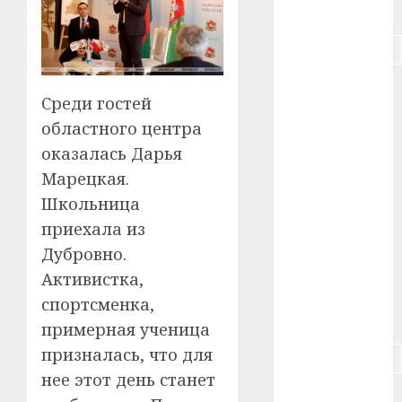
#питание
#подорожание
#польша
Среди гостей
#путешествие
областного центра
оказалась Дарья
#работа
Марецкая.
Школьница
#россия
приехала из
#сигарета
Дубровно.
Активистка,
#собака
спортсменка,
#сон
примерная ученица
призналась, что для
#строительство
нее этот день станет
#сша