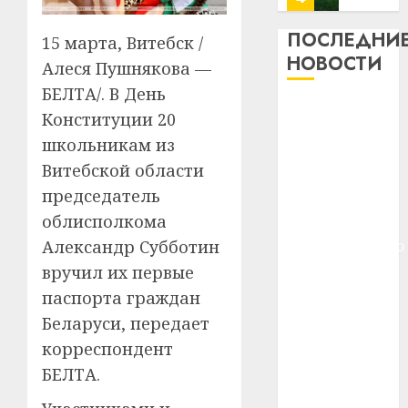
профи
важне
ПОСЛЕДНИ
15 марта, Витебск /
сложн
Meta
НОВОСТИ
Алеся Пушнякова —
лечен
и
БЕЛТА/. В День
BlackR
21.07.202
Meta и
вложа
Конституции 20
BlackRock
$14
0
1
школьникам из
вложат $14
млрд
Витебской области
в
млрд в
председатель
строит
У
строительство
центр
Мінску
облисполкома
центра
искусс
120
Александр Субботин
искусственного
интел
гадоў
интеллекта
вручил их первые
таму
2
29.07.202
У Мінску 120
паспорта граждан
нарадз
гадоў таму
Ежы
0
Беларуси, передает
нарадзіўся
Гедро
Автом
корреспондент
—
Ежы Гедройц
как
БЕЛТА.
пасля
цифро
—
абаро
устрой
паслядоўны