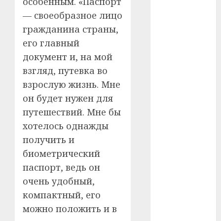
особенным. «Паспорт
— своеобразное лицо
#телефон
гражданина страны,
#технологии
его главный
документ и, на мой
#умер
взгляд, путевка во
#учёный
взрослую жизнь. Мне
он будет нужен для
#цена
путешествий. Мне бы
Брест
хотелось однажды
получить и
Китай
биометрический
гибель
паспорт, ведь он
очень удобный,
интерьер
компактный, его
можно положить и в
медицина