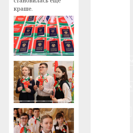
становилась еще
краше.
#алкоголь
#банк
#беларусь
#бизнес
#брестская_обла
#германия
#дальнобойщик
#деньга
#долгожитель
#животное