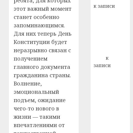
ребята, для которых
21.07.202
к записи
этот важный момент
0
Ежегодно 1
станет особенно
декабря
запоминающимся.
отмечается
Для них теперь День
Всемирный
Конституции будет
день борьбы
неразрывно связан с
со СПИДом
Егор
к
получением
записи
главного документа
Сладкое дело
гражданина страны.
по душе —
Волнение,
пчеловодство
эмоциональный
— много лет
подъем, ожидание
назад выбрал
чего-то нового в
себе житель
жизни — такими
д. Бибиревка
впечатлениями от
Витебского
района