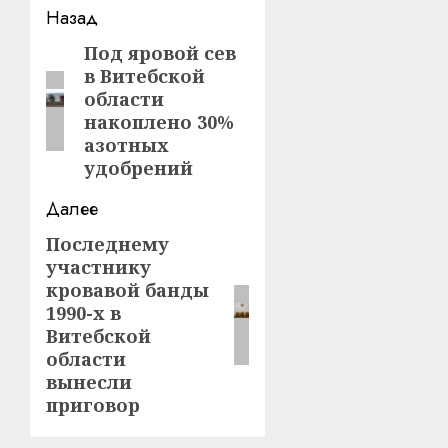
Навигация
Назад
записи
Под яровой сев
Предыдущая
в Витебской
запись:
области
накоплено 30%
азотных
удобрений
Далее
Последнему
Следующая
участнику
запись:
кровавой банды
1990-х в
Витебской
области
вынесли
приговор