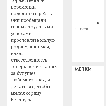
торжественной
Владимир
церемонии
Комаров
поделились ребята.
Антонина
Они пообещали
Федоровна
к
своими трудовыми
записи
успехами
Поможем
прославлять малую
вместе Насте
родину, понимая,
Питерской
победить
какая
болезнь
ответственность
теперь лежит на них
МЕТКИ
за будущее
любимого края, и
#blizko
делать все, чтобы
милая сердцу
#tochka
Беларусь
#авто