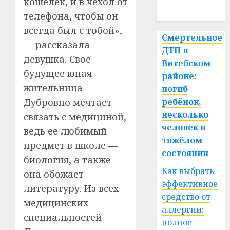
кошелек, и в чехол от
спорт
телефона, чтобы он
всегда был с тобой»,
Смертельное
— рассказала
ДТП в
девушка. Свое
Витебском
будущее юная
районе:
жительница
погиб
ребёнок,
Дубровно мечтает
несколько
связать с медициной,
человек в
ведь ее любимый
тяжёлом
предмет в школе —
состоянии
биология, а также
Как выбрать
она обожает
эффективное
литературу. Из всех
средство от
медицинских
аллергии:
специальностей
полное