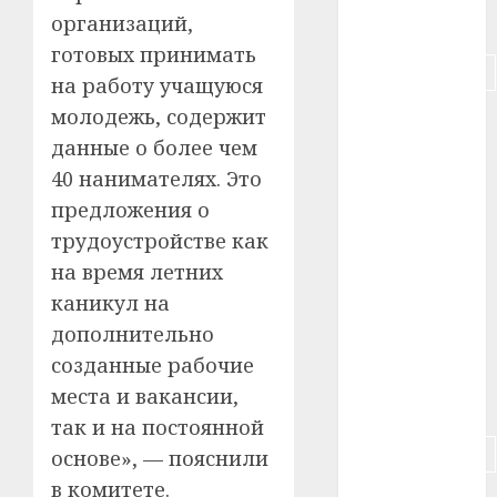
организаций,
#питание
готовых принимать
#подорожание
на работу учащуюся
молодежь, содержит
#польша
данные о более чем
#путешествие
40 нанимателях. Это
предложения о
#работа
трудоустройстве как
#россия
на время летних
каникул на
#сигарета
дополнительно
#собака
созданные рабочие
места и вакансии,
#сон
так и на постоянной
#строительство
основе», — пояснили
в комитете.