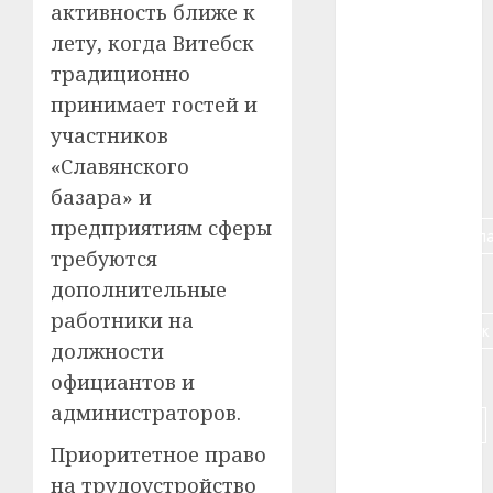
активность ближе к
лету, когда Витебск
#алкоголь
традиционно
#банк
принимает гостей и
участников
#беларусь
«Славянского
#бизнес
базара» и
предприятиям сферы
#брестская_обла
требуются
#германия
дополнительные
работники на
#дальнобойщик
должности
#деньга
официантов и
администраторов.
#долгожитель
Приоритетное право
#животное
на трудоустройство