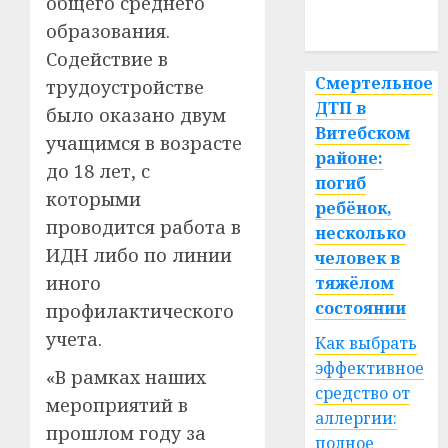
общего среднего
спорт
образования.
Содействие в
Смертельное
трудоустройстве
ДТП в
было оказано двум
Витебском
учащимся в возрасте
районе:
до 18 лет, с
погиб
которыми
ребёнок,
проводится работа в
несколько
ИДН либо по линии
человек в
иного
тяжёлом
состоянии
профилактического
учета.
Как выбрать
эффективное
«В рамках наших
средство от
мероприятий в
аллергии:
прошлом году за
полное