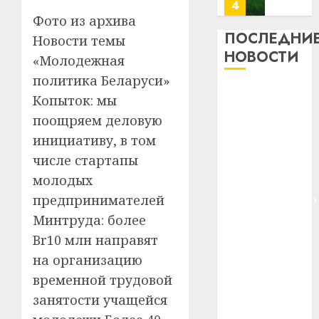
потер
4
13
0
Фото из архива
дерев
ПОСЛЕДНИ
Новости темы
и
Здоро
НОВОСТИ
«Молодежная
хуторо
зубов
политика Беларуси»
кажды
22.07.202
Meta и
день:
Копыток: мы
BlackRock
почем
0
5
поощряем деловую
вложат $14
профи
инициативу, в том
важне
млрд в
числе стартапы
сложн
Meta
строительство
лечен
и
молодых
центра
BlackR
предпринимателей
искусственного
21.07.202
вложа
интеллекта
Минтруда: более
$14
0
1
У Мінску 120
Br10 млн направят
млрд
гадоў таму
в
на организацию
нарадзіўся
строит
У
временной трудовой
центр
Ежы Гедройц
Мінску
занятости учащейся
искусс
120
—
интел