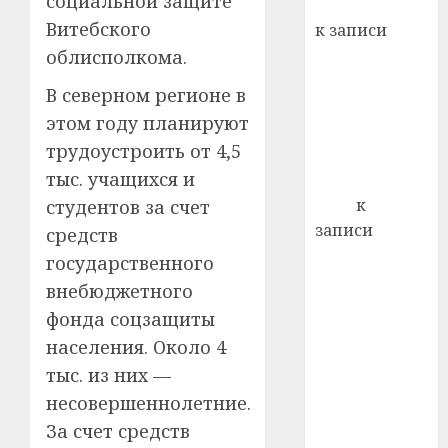
социальной защите
Вывоз мусора
22.07.202
день:
Витебского
к записи
почем
0
5
Ежегодно 1
облисполкома.
профи
декабря
важне
В северном регионе в
отмечается
сложн
этом году планируют
Всемирный
лечен
трудоустроить от 4,5
день борьбы
21.07.202
тыс. учащихся и
со СПИДом
0
Егор
к
студентов за счет
записи
средств
Сладкое дело
государственного
по душе —
внебюджетного
пчеловодство
фонда соцзащиты
— много лет
населения. Около 4
назад выбрал
тыс. из них —
себе житель
несовершеннолетние.
д. Бибиревка
За счет средств
Витебского