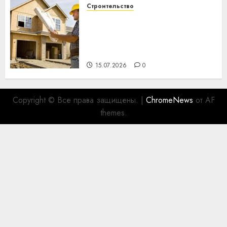
Строительство
Идеи подарков к
профессиональному
празднику День строителя
для коллег
15.07.2026
0
Copyright © Все права защищены.
|
ChromeNews
от AF
themes.