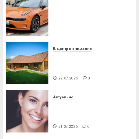
Автомобиль как цифровое
устройство: почему
программное обеспечение
становится важнее
механики
23.07.2026
0
В центре внимания
Витебская область за месяц
потеряла 13 деревень и
хуторов
22.07.2026
0
Актуально
Здоровье зубов каждый
день: почему профилактика
важнее сложного лечения
21.07.2026
0