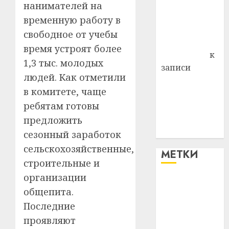
района
нанимателей на
Владимир
временную работу в
Комаров
свободное от учебы
Антонина
время устроят более
Федоровна
к
1,3 тыс. молодых
записи
людей. Как отметили
Поможем
в комитете, чаще
вместе Насте
ребятам готовы
Питерской
победить
предложить
болезнь
сезонный заработок
сельскохозяйственные,
МЕТКИ
строительные и
организации
#blizko
общепита.
Последние
#tochka
проявляют
#авто