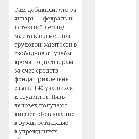
#сша
Там добавили, что за
#телефон
январь — февраль и
истекший период
#технологии
марта к временной
#умер
трудовой занятости в
свободное от учебы
#учёный
время по договорам
#цена
за счет средств
фонда привлечены
Брест
свыше 140 учащихся
Китай
и студентов. Пять
человек получают
гибель
высшее образование
интерьер
в вузах, остальные —
в учреждениях
медицина