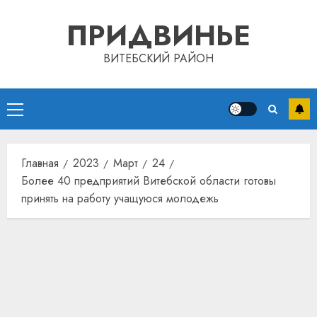
Перейти
ПРИДВИНЬЕ
к
содержимому
ВИТЕБСКИЙ РАЙОН
Основное
меню
Главная
2023
Март
24
Более 40 предприятий Витебской области готовы
принять на работу учащуюся молодежь
Автом
как
цифро
устрой
почем
3
прогр