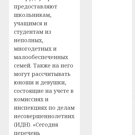
предоставляют
#зарплата
школьникам,
#здоровье
учащимся и
студентам из
#ип
неполных,
#кража
многодетных и
малообеспеченных
#кредит
семей. Также на него
#курс_валют
могут рассчитывать
юноши и девушки,
#налог
состоящие на учете в
#недвижимость
комиссиях и
инспекциях по делам
#новости
несовершеннолетних
компаний
(ИДН). «Сегодня
#пенсия
перечень