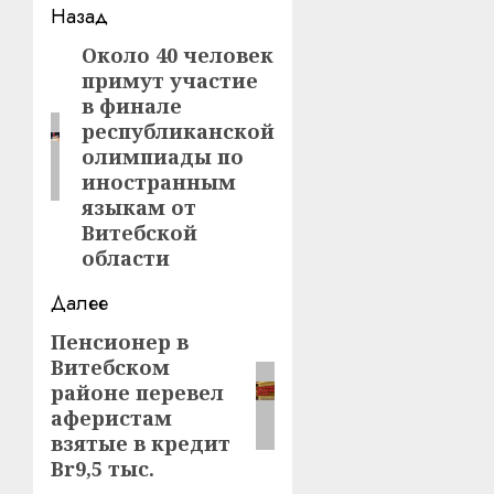
Навигация
Назад
записи
Около 40 человек
Предыдущая
примут участие
запись:
в финале
республиканской
олимпиады по
иностранным
языкам от
Витебской
области
Далее
Пенсионер в
Следующая
Витебском
запись:
районе перевел
аферистам
взятые в кредит
Br9,5 тыс.