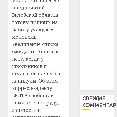
молодежи Более 40
гадоў
паслядоўны
таму
2
предприятий
абаронца
29.07.202
нарадз
Витебской области
незалежнасці
Ежы
0
Беларусі
готовы принять на
Гедро
Автом
Автомобиль
—
работу учащуюся
как
как
пасля
цифро
молодежь.
абаро
цифровое
устрой
Увеличение списка
незал
почем
устройство:
3
ожидается ближе к
Белару
прогр
почему
обеспе
лету, когда у
программное
27.07.202
станов
Витебс
школьников и
обеспечение
важне
0
област
студентов начнутся
становится
механ
за
важнее
каникулы. Об этом
месяц
23.07.202
механики
потер
корреспонденту
4
13
0
БЕЛТА сообщили в
СВЕЖИЕ
дерев
комитете по труду,
КОММЕНТА
и
Здоро
занятости и
хуторо
зубов
кажды