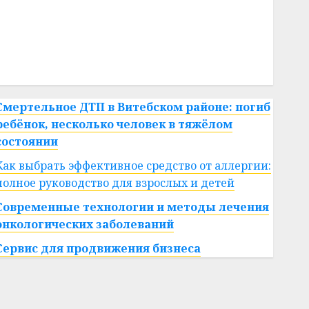
#сша
#телефон
#технологии
#умер
#учёный
#цена
Брест
Китай
гибель
интерьер
медицина
спорт
Смертельное ДТП в Витебском районе: погиб
ребёнок, несколько человек в тяжёлом
состоянии
Как выбрать эффективное средство от аллергии:
полное руководство для взрослых и детей
Современные технологии и методы лечения
онкологических заболеваний
Сервис для продвижения бизнеса