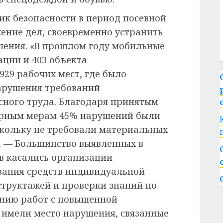
ик безопасности в период посевной
жение дел, своевременно устранить
шения. «В прошлом году мобильные
ации и 403 объекта
29 рабочих мест, где было
нарушения требований
асного труда. Благодаря принятым
рным мерам 45% нарушений были
кольку не требовали материальных
. — Большинство выявленных в
в касались организации
вания средств индивидуальной
структажей и проверки знаний по
ению работ с повышенной
х имели место нарушения, связанные