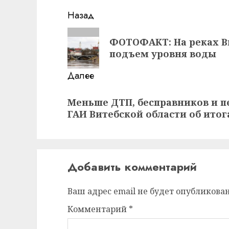
Навигация
Назад
записи
Предыдущая
ФОТОФАКТ: На реках В
запись:
подъем уровня воды
Далее
Следующая
Меньше ДТП, бесправников и 
запись:
ГАИ Витебской области об ито
Добавить комментарий
Ваш адрес email не будет опубликован
Комментарий
*