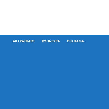
Перейти
к
содержимому
АКТУАЛЬНО
КУЛЬТУРА
РЕКЛАМА