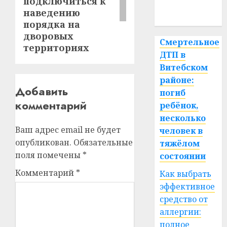
подключиться к
наведению
спорт
порядка на
дворовых
Смертельное
территориях
ДТП в
Витебском
районе:
Добавить
погиб
комментарий
ребёнок,
несколько
Ваш адрес email не будет
человек в
опубликован.
Обязательные
тяжёлом
поля помечены
*
состоянии
Комментарий
*
Как выбрать
эффективное
средство от
аллергии:
полное