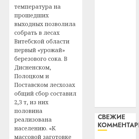
гадоў
паслядоўны
температура на
таму
2
абаронца
29.07.202
нарадз
прошедших
незалежнасці
Ежы
0
выходных позволила
Беларусі
Гедро
Автом
собрать в лесах
Автомобиль
—
как
Витебской области
как
пасля
цифро
абаро
цифровое
устрой
первый «урожай»
незал
почем
устройство:
3
березового сока. В
Белару
прогр
почему
Дисненском,
обеспе
программное
27.07.202
Полоцком и
станов
Витебс
обеспечение
важне
0
област
Поставском лесхозах
становится
механ
за
общий сбор составил
важнее
месяц
23.07.202
2,3 т, из них
механики
потер
4
половина
13
0
СВЕЖИЕ
дерев
реализована
КОММЕНТА
и
Здоро
населению. «К
хуторо
зубов
массовой заготовке
кажды