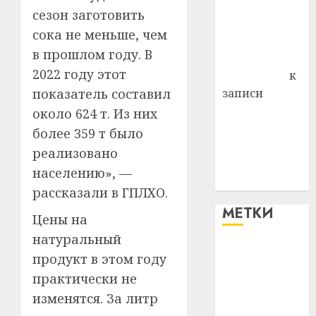
района
сезон заготовить
Владимир
сока не меньше, чем
Комаров
в прошлом году. В
Антонина
2022 году этот
Федоровна
к
показатель составил
записи
Поможем
около 624 т. Из них
вместе Насте
более 359 т было
Питерской
реализовано
победить
населению», —
болезнь
рассказали в ГПЛХО.
МЕТКИ
Цены на
натуральный
#blizko
продукт в этом году
практически не
#tochka
изменятся. За литр
#авто