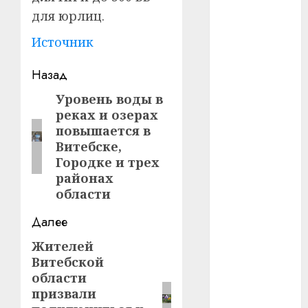
#сша
для юрлиц.
#телефон
Источник
#технологии
Навигация
Назад
#умер
записи
Уровень воды в
Предыдущая
реках и озерах
запись:
#учёный
повышается в
Витебске,
#цена
Городке и трех
районах
Брест
области
Китай
Далее
гибель
Жителей
Следующая
Витебской
запись:
интерьер
области
призвали
медицина