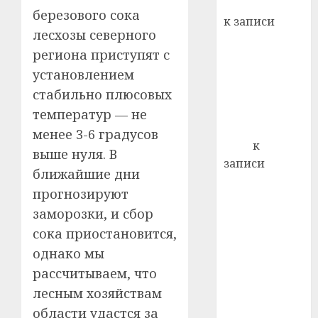
Вывоз мусора
22.07.202
березового сока
день:
к записи
почем
0
5
лесхозы северного
Ежегодно 1
профи
региона приступят с
декабря
важне
установлением
отмечается
сложн
Всемирный
лечен
стабильно плюсовых
день борьбы
температур — не
21.07.202
со СПИДом
менее 3-6 градусов
0
Егор
к
выше нуля. В
записи
ближайшие дни
Сладкое дело
прогнозируют
по душе —
заморозки, и сбор
пчеловодство
сока приостановится,
— много лет
назад выбрал
однако мы
себе житель
рассчитываем, что
д. Бибиревка
лесным хозяйствам
Витебского
области удастся за