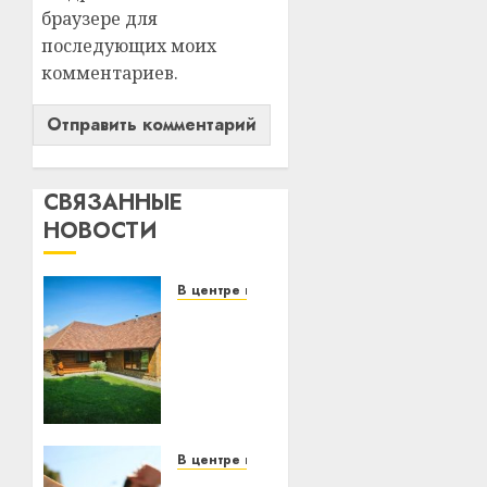
браузере для
последующих моих
комментариев.
СВЯЗАННЫЕ
НОВОСТИ
В центре внимания
Витебская
область
за
месяц
потеряла
13
деревень
В центре внимания
и
В