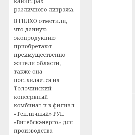
канистрах
#зарплата
различного литража.
#здоровье
В ГПЛХО отметили,
что данную
#ип
экопродукцию
приобретают
#кража
преимущественно
#кредит
жители области,
также она
#курс_валют
поставляется на
#налог
Толочинский
консервный
#недвижимость
комбинат и в филиал
#новости
«Тепличный» РУП
компаний
«Витебскэнерго» для
#пенсия
производства