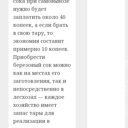
сока при самовывозе
нужно будет
#алкоголь
заплатить около 40
#банк
копеек, а если брать
в свою тару, то
#беларусь
экономия составит
примерно 10 копеек.
#бизнес
Приобрести
#брестская_обла
березовый сок можно
как на местах его
#германия
заготовления, так и
#дальнобойщик
непосредственно в
лесхозах — каждое
#деньга
хозяйство имеет
#долгожитель
запас тары для
реализации в
#животное