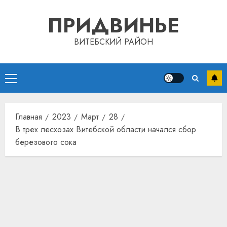
Перейти
ПРИДВИНЬЕ
к
содержимому
ВИТЕБСКИЙ РАЙОН
Основное
меню
Главная
2023
Март
28
В трех лесхозах Витебской области начался сбор
березового сока
Автом
как
цифро
устрой
почем
3
прогр