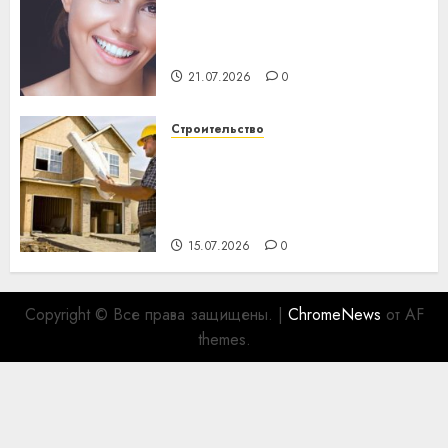
Здоровье зубов каждый
день: почему профилактика
важнее сложного лечения
21.07.2026
0
Строительство
Идеи подарков к
профессиональному
празднику День строителя
для коллег
15.07.2026
0
Copyright © Все права защищены.
|
ChromeNews
от AF
themes.