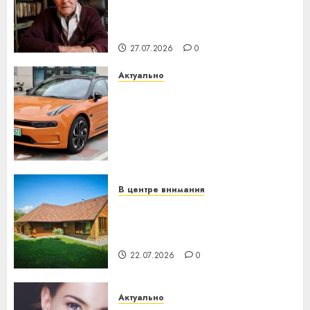
паслядоўны абаронца
незалежнасці Беларусі
27.07.2026
0
Актуально
Автомобиль как цифровое
устройство: почему
программное обеспечение
становится важнее
механики
23.07.2026
0
В центре внимания
Витебская область за месяц
потеряла 13 деревень и
хуторов
22.07.2026
0
Актуально