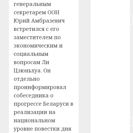
генеральным
#питание
секретарем ООН
#подорожание
Юрий Амбразевич
встретился с его
#польша
заместителем по
#путешествие
экономическим и
социальным
#работа
вопросам Ли
Цзюньхуа. Он
#россия
отдельно
#сигарета
проинформировал
собеседника о
#собака
прогрессе Беларуси в
#сон
реализации на
национальном
#строительство
уровне повестки дня