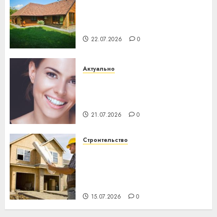
Витебская область за месяц
потеряла 13 деревень и
хуторов
22.07.2026
0
Актуально
Здоровье зубов каждый
день: почему профилактика
важнее сложного лечения
21.07.2026
0
Строительство
Идеи подарков к
профессиональному
празднику День строителя
для коллег
15.07.2026
0