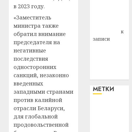
района
в 2023 году.
Владимир
Комаров
«Заместитель
Антонина
министра также
Федоровна
к
обратил внимание
записи
председателя на
Поможем
негативные
вместе Насте
последствия
Питерской
односторонних
победить
санкций, незаконно
болезнь
введенных
МЕТКИ
западными странами
против калийной
#blizko
отрасли Беларуси,
для глобальной
#tochka
продовольственной
#авто