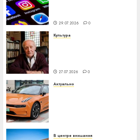
млрд в строительство
центра искусственного
интеллекта
29.07.2026
0
Культура
У Мінску 120 гадоў таму
нарадзіўся Ежы Гедройц —
паслядоўны абаронца
незалежнасці Беларусі
27.07.2026
0
Актуально
Автомобиль как цифровое
устройство: почему
программное обеспечение
становится важнее
механики
23.07.2026
0
В центре внимания