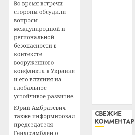
2
паслядоўны
Во время встречи
29.07.202
нарадз
абаронца
стороны обсудили
Ежы
0
незалежнасці
Гедро
вопросы
Автом
Беларусі
—
как
международной и
Автомобиль
пасля
цифро
региональной
абаро
как
устрой
безопасности в
незал
почем
цифровое
3
Белару
прогр
контексте
устройство:
обеспе
вооруженного
почему
27.07.202
станов
Витебс
программное
конфликта в Украине
важне
0
област
обеспечение
и его влияния на
механ
за
становится
месяц
глобальное
23.07.202
важнее
потер
4
устойчивое развитие.
механики
13
0
дерев
Юрий Амбразевич
СВЕЖИЕ
и
Здоро
также информировал
хуторо
КОММЕНТА
зубов
председателя
кажды
22.07.202
Генассамблеи о
день: