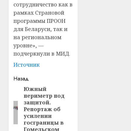
сотрудничество как в
рамках Страновой
программы ПРООН
для Беларуси, так и
на региональном
уровне», —
подчеркнули в МИД.
Источник
Навигация
Назад
записи
Южный
Предыдущая
периметр под
запись:
защитой.
Репортаж об
усилении
госграницы в
Гомельском