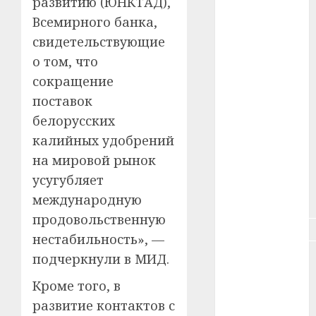
развитию (ЮНКТАД),
#зарплата
Всемирного банка,
свидетельствующие
#здоровье
о том, что
#ип
сокращение
поставок
#кража
белорусских
#кредит
калийных удобрений
на мировой рынок
#курс_валют
усугубляет
международную
#налог
продовольственную
#недвижимость
нестабильность», —
подчеркнули в МИД.
#новости
компаний
Кроме того, в
#пенсия
развитие контактов с