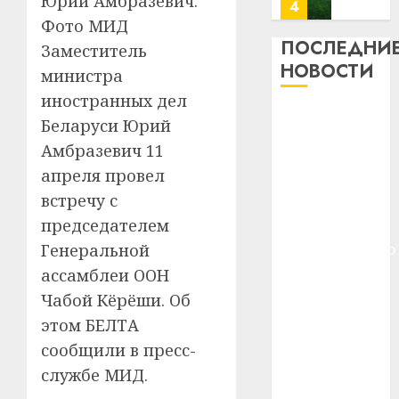
Юрий Амбразевич.
13
0
дерев
Фото МИД
и
Здоро
ПОСЛЕДНИ
Заместитель
хуторо
зубов
НОВОСТИ
министра
кажды
22.07.202
иностранных дел
день:
Meta и
почем
0
5
Беларуси Юрий
BlackRock
профи
Амбразевич 11
важне
вложат $14
апреля провел
сложн
Meta
млрд в
лечен
встречу с
и
строительство
BlackR
председателем
центра
21.07.202
вложа
Генеральной
искусственного
$14
0
1
интеллекта
ассамблеи ООН
млрд
У Мінску 120
в
Чабой Кёрёши. Об
гадоў таму
строит
У
этом БЕЛТА
центр
нарадзіўся
Мінску
сообщили в пресс-
искусс
120
Ежы Гедройц
службе МИД.
интел
гадоў
—
таму