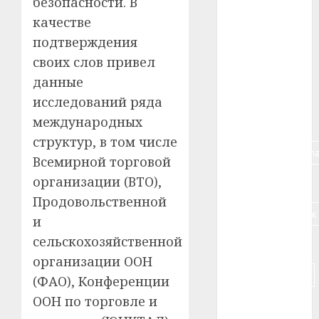
безопасности. В
качестве
#алкоголь
подтверждения
#банк
своих слов привел
данные
#беларусь
исследований ряда
международных
#бизнес
структур, в том числе
#брестская_обла
Всемирной торговой
организации (ВТО),
#германия
Продовольственной
#дальнобойщик
и
сельскохозяйственной
#деньга
организации ООН
#долгожитель
(ФАО), Конференции
ООН по торговле и
#животное