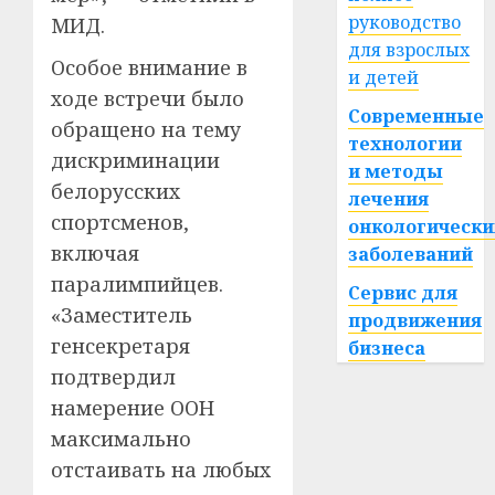
руководство
МИД.
для взрослых
Особое внимание в
и детей
ходе встречи было
Современные
обращено на тему
технологии
дискриминации
и методы
белорусских
лечения
спортсменов,
онкологически
включая
заболеваний
паралимпийцев.
Сервис для
«Заместитель
продвижения
генсекретаря
бизнеса
подтвердил
намерение ООН
максимально
отстаивать на любых