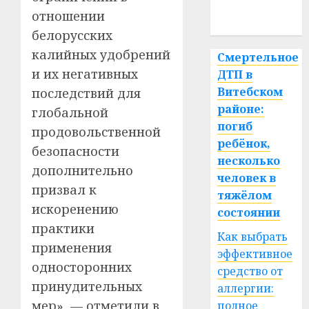
отношении
спорт
белорусских
калийных удобрений
Смертельное
и их негативных
ДТП в
Витебском
последствий для
районе:
глобальной
погиб
продовольственной
ребёнок,
безопасности
несколько
дополнительно
человек в
призвал к
тяжёлом
искоренению
состоянии
практики
Как выбрать
применения
эффективное
односторонних
средство от
принудительных
аллергии:
мер», — отметили в
полное