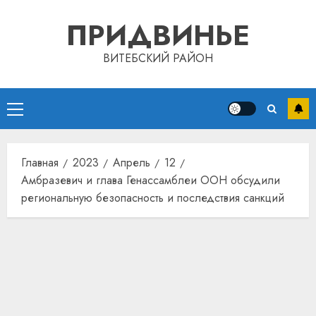
Перейти
ПРИДВИНЬЕ
к
содержимому
ВИТЕБСКИЙ РАЙОН
Основное
меню
Главная
2023
Апрель
12
Амбразевич и глава Генассамблеи ООН обсудили
региональную безопасность и последствия санкций
Автом
как
цифро
устрой
почем
3
прогр
обеспе