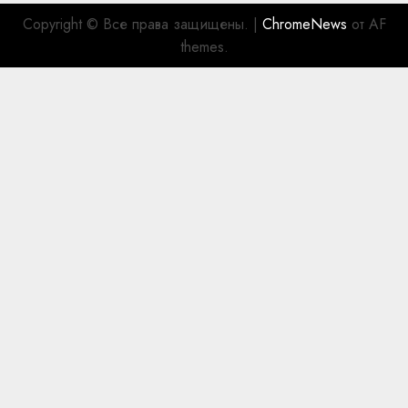
Copyright © Все права защищены.
|
ChromeNews
от AF
themes.