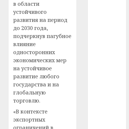
#сша
в области
устойчивого
#телефон
развития на период
#технологии
до 2030 года,
подчеркнув пагубное
#умер
влияние
#учёный
односторонних
экономических мер
#цена
на устойчивое
Брест
развитие любого
государства и на
Китай
глобальную
торговлю.
гибель
«В контексте
интерьер
экспортных
медицина
ограничений в