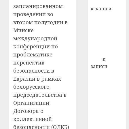
Вывоз мусора
почем
запланированном
0
5
к записи
профи
проведении во
Ежегодно 1
важне
втором полугодии в
декабря
сложн
Минске
отмечается
лечен
Всемирный
международной
21.07.202
день борьбы
конференции по
0
со СПИДом
проблематике
Егор
к
перспектив
записи
безопасности в
Сладкое дело
Евразии в рамках
по душе —
белорусского
пчеловодство
председательства в
— много лет
назад выбрал
Организации
себе житель
Договора о
д. Бибиревка
коллективной
Витебского
безопасности (ОДКБ)