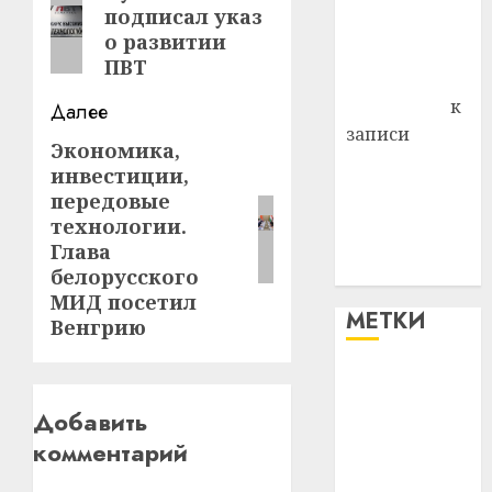
подписал указ
запись:
Владимир
о развитии
Комаров
ПВТ
Антонина
Федоровна
к
Далее
записи
Экономика,
Следующая
Поможем
инвестиции,
запись:
вместе Насте
передовые
Питерской
технологии.
победить
Глава
болезнь
белорусского
МИД посетил
МЕТКИ
Венгрию
#blizko
Добавить
#tochka
комментарий
#авто