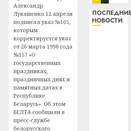
13
0
Александр
дерев
ПОСЛЕДНИ
Лукашенко 12 апреля
и
Здоро
НОВОСТИ
подписал указ №105,
хуторо
зубов
которым
кажды
22.07.202
Meta и
день:
корректируется указ
BlackRock
почем
0
5
от 26 марта 1998 года
вложат $14
профи
№157 «О
важне
млрд в
государственных
сложн
Meta
строительство
лечен
и
праздниках,
центра
BlackR
праздничных днях и
искусственного
21.07.202
вложа
интеллекта
памятных датах в
$14
0
1
У Мінску 120
Республике
млрд
гадоў таму
в
Беларусь». Об этом
нарадзіўся
строит
У
БЕЛТА сообщили в
центр
Ежы Гедройц
Мінску
пресс-службе
искусс
120
—
интел
белорусского
гадоў
паслядоўны