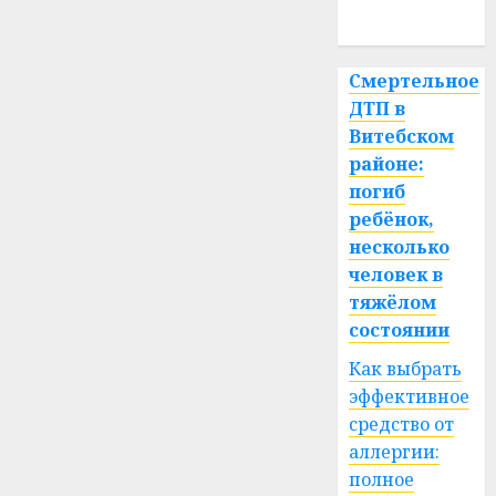
спорт
Смертельное
ДТП в
Витебском
районе:
погиб
ребёнок,
несколько
человек в
тяжёлом
состоянии
Как выбрать
эффективное
средство от
аллергии:
полное