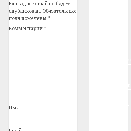
Ваш адрес email не будет
#алкоголь
опубликован.
Обязательные
поля помечены
*
#банк
Комментарий
*
#беларусь
#бизнес
#брестская_обла
#германия
#дальнобойщик
#деньга
Имя
#долгожитель
#животное
Email