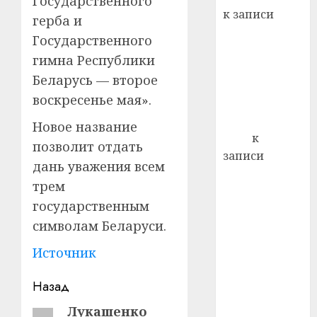
Государственного
22.07.202
день:
к записи
герба и
почем
0
5
Ежегодно 1
профи
Государственного
декабря
важне
гимна Республики
отмечается
сложн
Беларусь — второе
Всемирный
лечен
воскресенье мая».
день борьбы
21.07.202
со СПИДом
Новое название
0
Егор
к
позволит отдать
записи
дань уважения всем
Сладкое дело
трем
по душе —
государственным
пчеловодство
символам Беларуси.
— много лет
назад выбрал
Источник
себе житель
д. Бибиревка
Навигация
Назад
Витебского
записи
Лукашенко
Предыдущая
района