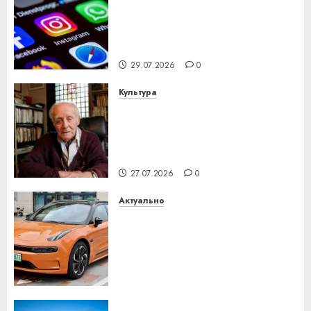
Meta и BlackRock вложат $14
млрд в строительство
центра искусственного
интеллекта
29.07.2026
0
Культура
У Мінску 120 гадоў таму
нарадзіўся Ежы Гедройц —
паслядоўны абаронца
незалежнасці Беларусі
27.07.2026
0
Актуально
Автомобиль как цифровое
устройство: почему
программное обеспечение
становится важнее
механики
23.07.2026
0