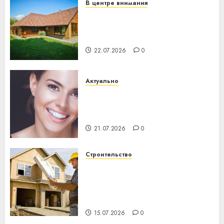
В центре внимания
Витебская область за месяц
потеряла 13 деревень и
хуторов
22.07.2026
0
Актуально
Здоровье зубов каждый
день: почему профилактика
важнее сложного лечения
21.07.2026
0
Строительство
Идеи подарков к
профессиональному
празднику День строителя
для коллег
15.07.2026
0