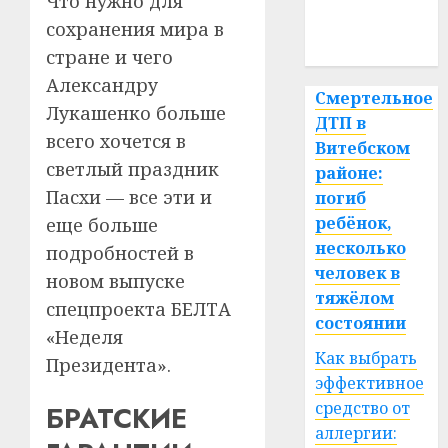
Что нужно для
медицина
сохранения мира в
спорт
стране и чего
Александру
Смертельное
Лукашенко больше
ДТП в
всего хочется в
Витебском
светлый праздник
районе:
Пасхи — все эти и
погиб
ребёнок,
еще больше
несколько
подробностей в
человек в
новом выпуске
тяжёлом
спецпроекта БЕЛТА
состоянии
«Неделя
Как выбрать
Президента».
эффективное
средство от
БРАТСКИЕ
аллергии: