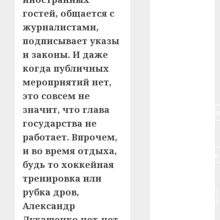
#авто
гостей, общается с
журналистами,
#алкоголь
подписывает указы
#банк
и законы. И даже
когда публичных
#беларусь
мероприятий нет,
#бизнес
это совсем не
значит, что глава
#брестская_обла
государства не
#германия
работает. Впрочем,
и во время отдыха,
#дальнобойщик
будь то хоккейная
#деньга
тренировка или
рубка дров,
#долгожитель
Александр
#животное
Лукашенко нет-нет