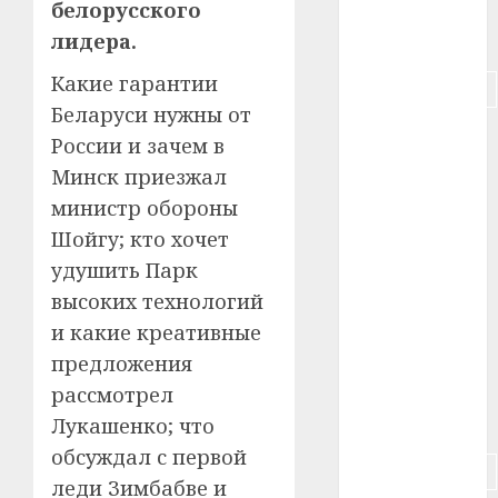
белорусского
лидера.
#питание
Какие гарантии
#подорожание
Беларуси нужны от
#польша
России и зачем в
Минск приезжал
#путешествие
министр обороны
#работа
Шойгу; кто хочет
удушить Парк
#россия
высоких технологий
#сигарета
и какие креативные
предложения
#собака
рассмотрел
#сон
Лукашенко; что
обсуждал с первой
#строительство
леди Зимбабве и