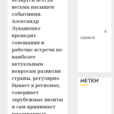
района
весьма насыщен
Владимир
событиями.
Комаров
Александр
Антонина
Лукашенко
Федоровна
к
проводит
записи
совещания и
Поможем
рабочие встречи по
вместе Насте
наиболее
Питерской
победить
актуальным
болезнь
вопросам развития
страны, регулярно
МЕТКИ
бывает в регионах,
совершает
#blizko
зарубежные визиты
и сам принимает
#tochka
иностранных