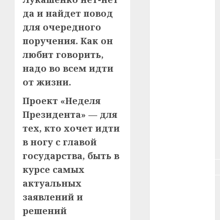
да и найдет повод
#зарплата
для очередного
поручения. Как он
#здоровье
любит говорить,
#ип
надо во всем идти
от жизни.
#кража
Проект «Неделя
#кредит
Президента» — для
#курс_валют
тех, кто хочет идти
в ногу с главой
#налог
государства, быть в
#недвижимость
курсе самых
актуальных
#новости
компаний
заявлений и
решений
#пенсия