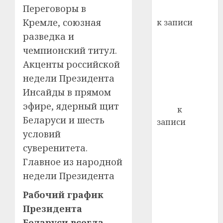
Переговоры в
Вывоз мусора
21.07.202
Кремле, союзная
к записи
0
Ежегодно 1
разведка и
декабря
чемпионский титул.
отмечается
Акценты российской
Всемирный
недели Президента
день борьбы
Инсайды в прямом
со СПИДом
эфире, ядерный щит
Егор
к
Беларуси и шесть
записи
условий
Сладкое дело
по душе —
суверенитета.
пчеловодство
Главное из народной
— много лет
недели Президента
назад выбрал
Рабочий график
себе житель
Президента
д. Бибиревка
Витебского
Беларуси всегда