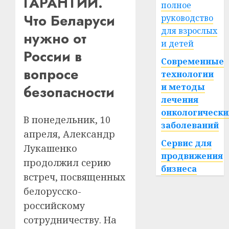
ГАРАНТИИ.
полное
Что Беларуси
руководство
для взрослых
нужно от
и детей
России в
Современные
вопросе
технологии
и методы
безопасности
лечения
онкологически
В понедельник, 10
заболеваний
апреля, Александр
Сервис для
Лукашенко
продвижения
продолжил серию
бизнеса
встреч, посвященных
белорусско-
российскому
сотрудничеству. На