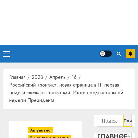
13
дерев
и
Здоро
хуторо
зубов
кажды
22.07.202
день:
почем
0
5
профи
Основное
важне
сложн
меню
Meta
лечен
и
BlackR
Главная
2023
Апрель
16
21.07.202
вложа
Российский «зонтик», новая страница в IT, первая
$14
0
1
леди и свечка с земляками. Итоги предпасхальной
млрд
недели Президента
в
строит
У
центр
Мінску
Найти:
искусс
120
интел
гадоў
Актуально
ГЛАВНОЕ
таму