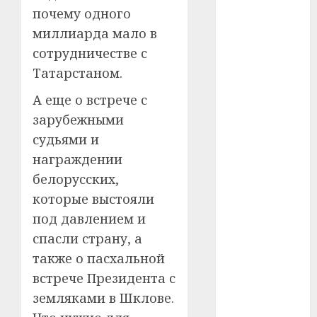
почему одного
#сша
миллиарда мало в
#телефон
сотрудничестве с
Татарстаном.
#технологии
А еще о встрече с
#умер
зарубежными
#учёный
судьями и
награждении
#цена
белорусских,
Брест
которые выстояли
под давлением и
Китай
спасли страну, а
гибель
также о пасхальной
встрече Президента с
интерьер
земляками в Шклове.